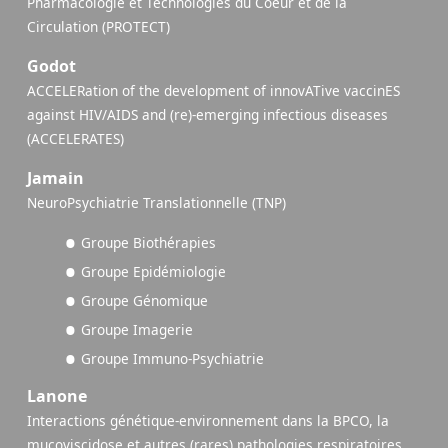
Pharmacologie et Technologies du Coeur et de la
Circulation (PROTECT)
Godot
ACCELERation of the development of innovATive vaccinES
against HIV/AIDS and (re)-emerging infectious diseases
(ACCELERATES)
Jamain
NeuroPsychiatrie Translationnelle (TNP)
Groupe Biothérapies
Groupe Epidémiologie
Groupe Génomique
Groupe Imagerie
Groupe Immuno-Psychiatrie
Lanone
Interactions génétique-environnement dans la BPCO, la
mucoviscidose et autres (rares) pathologies respiratoires