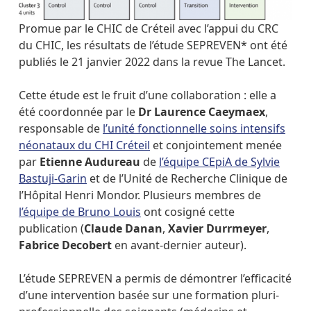
Promue par le CHIC de Créteil avec l’appui du CRC
du CHIC, les résultats de l’étude SEPREVEN* ont été
publiés le 21 janvier 2022 dans la revue The Lancet.
Cette étude est le fruit d’une collaboration : elle a
été coordonnée par le
Dr Laurence Caeymaex
,
responsable de
l’unité fonctionnelle soins intensifs
néonataux du CHI Créteil
et conjointement menée
par
Etienne Audureau
de
l’équipe CEpiA de Sylvie
Bastuji-Garin
et de l’Unité de Recherche Clinique de
l’Hôpital Henri Mondor. Plusieurs membres de
l’équipe de Bruno Louis
ont cosigné cette
publication (
Claude Danan
,
Xavier Durrmeyer
,
Fabrice Decobert
en avant-dernier auteur).
L’étude SEPREVEN a permis de démontrer l’efficacité
d’une intervention basée sur une formation pluri-