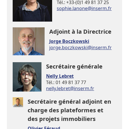
Tél.: +33-(0)1 49 81 37 25
rf.mresni@enonal.eihpos
Adjoint à la Directrice
Jorge Boczkowski
rf.mresni@ikswokzcob.egroj
Secrétaire générale
Nelly Lebret
Tél.: 01 49 81 37 77
rf.mresni@terbel.yllen
Secrétaire général adjoint en
charge des plateformes et
des projets immobiliers
Olivier Féraud