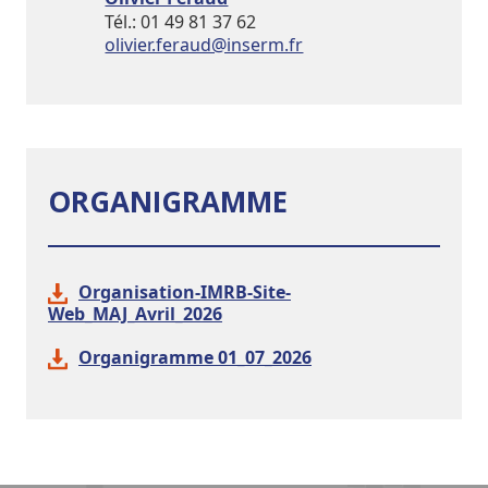
Tél.: 01 49 81 37 62
rf.mresni@duaref.reivilo
ORGANIGRAMME
Organisation-IMRB-Site-
Web_MAJ_Avril_2026
Organigramme 01_07_2026