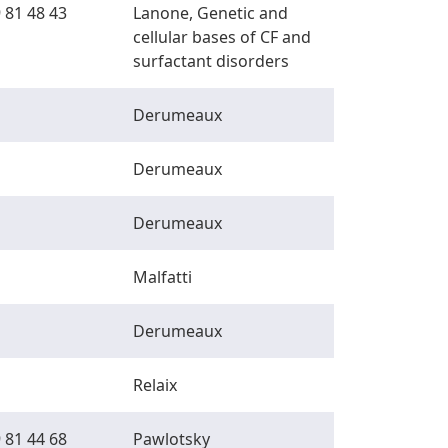
 81 48 43
Lanone, Genetic and
cellular bases of CF and
surfactant disorders
Derumeaux
Derumeaux
Derumeaux
Malfatti
Derumeaux
Relaix
 81 44 68
Pawlotsky