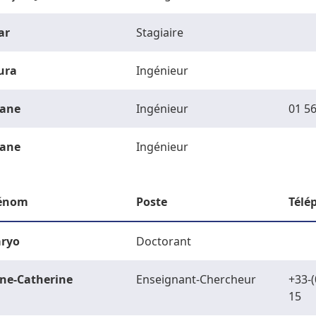
ar
Stagiaire
ura
Ingénieur
ane
Ingénieur
01 56
ane
Ingénieur
énom
Poste
Télé
ryo
Doctorant
ne-Catherine
Enseignant-Chercheur
+33-(
15