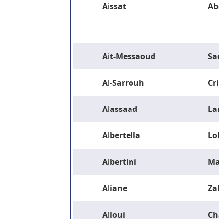
Aissat
Ab
Ait-Messaoud
Sa
Al-Sarrouh
Cri
Alassaad
La
Albertella
Lo
Albertini
Ma
Aliane
Za
Alloui
Ch