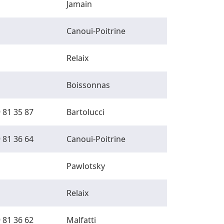
Jamain
Canouï-Poitrine
Relaix
Boissonnas
 81 35 87
Bartolucci
 81 36 64
Canouï-Poitrine
Pawlotsky
Relaix
 81 36 62
Malfatti