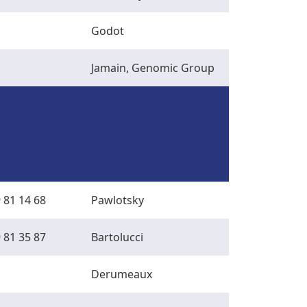
Godot
Jamain, Genomic Group
 81 14 68
Pawlotsky
 81 35 87
Bartolucci
Derumeaux