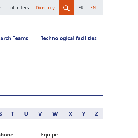
us
Job offers
Directory
FR
EN
earch Teams
Technological facilities
S
T
U
V
W
X
Y
Z
phone
Équipe