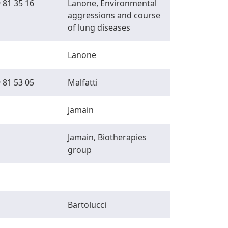
 81 35 16
Lanone, Environmental
aggressions and course
of lung diseases
Lanone
 81 53 05
Malfatti
Jamain
Jamain, Biotherapies
group
Bartolucci