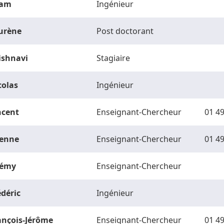
am
Ingénieur
urène
Post doctorant
ishnavi
Stagiaire
colas
Ingénieur
ncent
Enseignant-Chercheur
01 49
ienne
Enseignant-Chercheur
01 49
rémy
Enseignant-Chercheur
édéric
Ingénieur
ançois-Jérôme
Enseignant-Chercheur
01 49