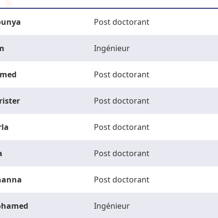
unya
Post doctorant
m
Ingénieur
med
Post doctorant
rister
Post doctorant
rla
Post doctorant
a
Post doctorant
hanna
Post doctorant
ohamed
Ingénieur