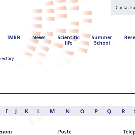
Contact-
IMRB
News
Scientific
Summer
Res
life
School
rectory
I
J
K
L
M
N
O
P
Q
R
énom
Poste
Télé