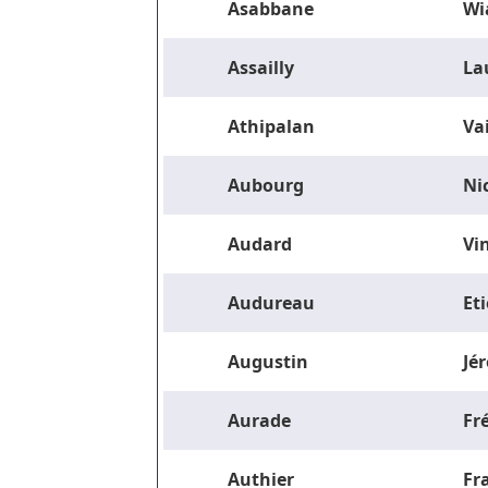
Asabbane
Wi
Assailly
La
Athipalan
Va
Aubourg
Ni
Audard
Vi
Audureau
Et
Augustin
Jé
Aurade
Fr
Authier
Fr