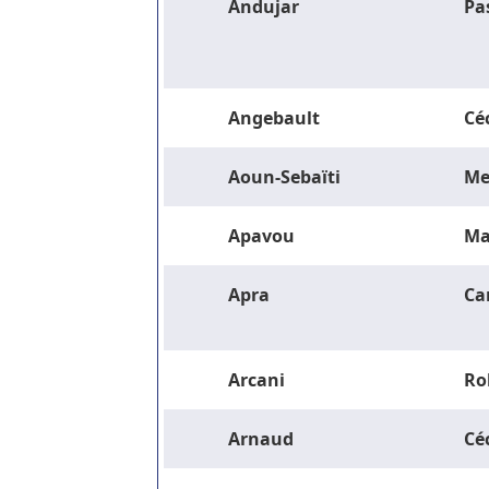
Andujar
Pa
Angebault
Céc
Aoun-Sebaïti
Me
Apavou
Ma
Apra
Ca
Arcani
Ro
Arnaud
Céc