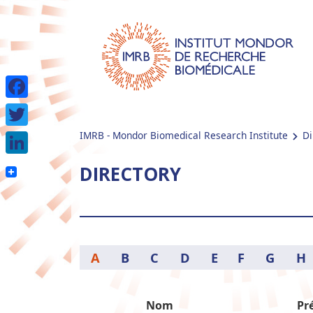
Facebook
IMRB - Mondor Biomedical Research Institute
Di
Twitter
LinkedIn
DIRECTORY
A
B
C
D
E
F
G
H
Nom
Pr