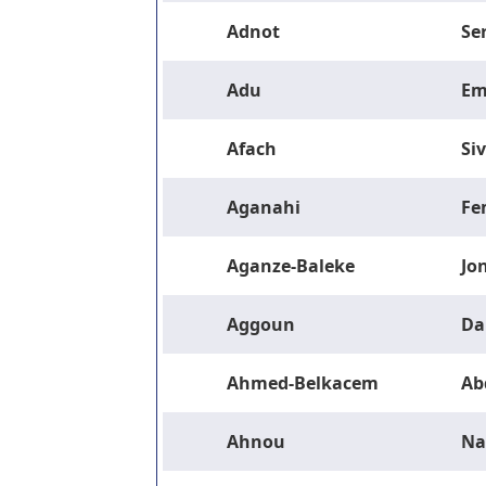
Adnot
Se
Adu
Em
Afach
Si
Aganahi
Fe
Aganze-Baleke
Jo
Aggoun
Da
Ahmed-Belkacem
Ab
Ahnou
Na