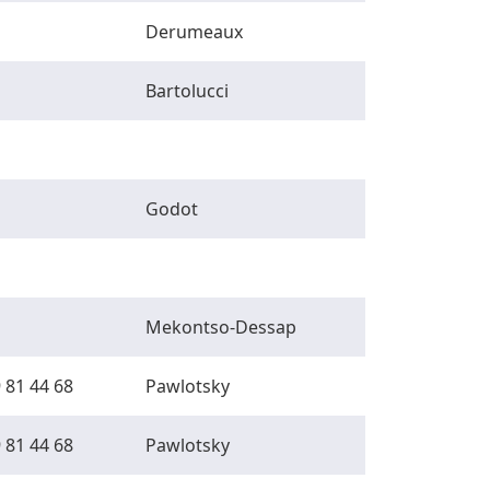
Derumeaux
Bartolucci
Godot
Mekontso-Dessap
 81 44 68
Pawlotsky
 81 44 68
Pawlotsky