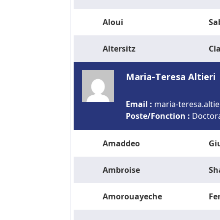
Aloui
Sa
Altersitz
Cla
Maria-Teresa Altieri
Email :
rf.mresni@ireitla
Poste/Fonction :
Doctor
Amaddeo
Gi
Ambroise
Sh
Amorouayeche
Fe