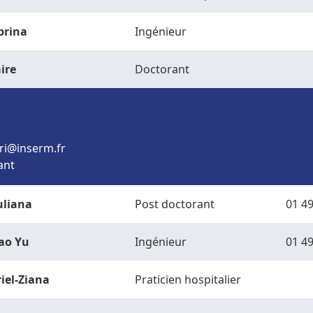
brina
Ingénieur
ire
Doctorant
.aseret-airam
ant
uliana
Post doctorant
01 49
ao Yu
Ingénieur
01 49
riel-Ziana
Praticien hospitalier