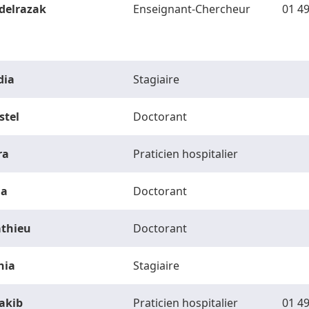
delrazak
Enseignant-Chercheur
01 49
dia
Stagiaire
stel
Doctorant
ra
Praticien hospitalier
la
Doctorant
thieu
Doctorant
hia
Stagiaire
akib
Praticien hospitalier
01 49