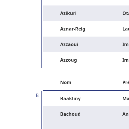
Azikuri
Ot
Aznar-Reig
La
Azzaoui
Im
Azzoug
Im
Nom
Pr
B
Baakliny
Ma
Bachoud
An