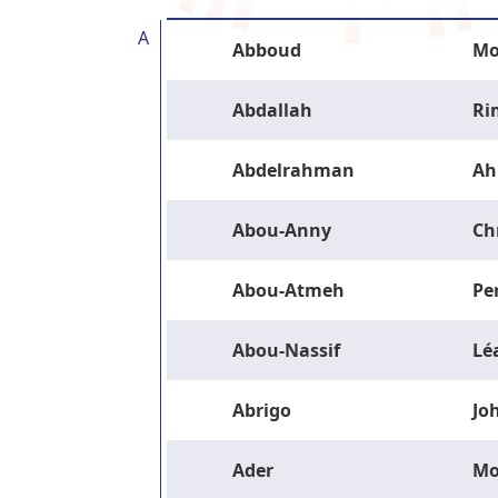
A
Abboud
Mo
Abdallah
Ri
Abdelrahman
Ah
Abou-Anny
Ch
Abou-Atmeh
Pe
Abou-Nassif
Lé
Abrigo
Jo
Ader
M