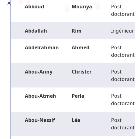
A
Abboud
Mounya
Post
doctorant
Abdallah
Rim
Ingénieur
Abdelrahman
Ahmed
Post
doctorant
Abou-Anny
Christer
Post
doctorant
Abou-Atmeh
Perla
Post
doctorant
Abou-Nassif
Léa
Post
doctorant