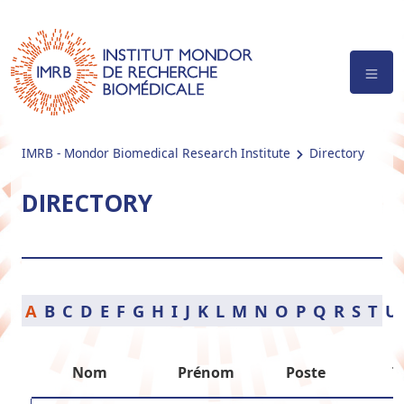
IMRB - Mondor Biomedical Research Institute
Directory
DIRECTORY
A
B
C
D
E
F
G
H
I
J
K
L
M
N
O
P
Q
R
S
T
U
Nom
Prénom
Poste
T