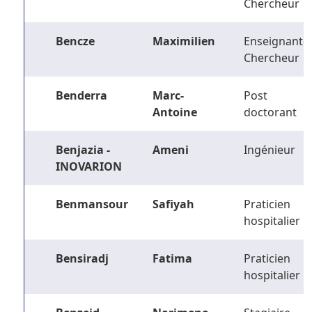
Chercheur
Bencze
Maximilien
Enseignant-
Chercheur
Benderra
Marc-
Post
Antoine
doctorant
Benjazia -
Ameni
Ingénieur
INOVARION
Benmansour
Safiyah
Praticien
hospitalier
Bensiradj
Fatima
Praticien
hospitalier