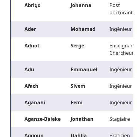
Abrigo
Johanna
Post
doctorant
Ader
Mohamed
Ingénieur
Adnot
Serge
Enseignant-
Chercheur
Adu
Emmanuel
Ingénieur
Afach
Sivem
Ingénieur
Aganahi
Femi
Ingénieur
Aganze-Baleke
Jonathan
Stagiaire
Aggoun
Dahlia
Praticien