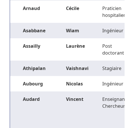
Arnaud
Cécile
Praticien
hospitalier
Asabbane
Wiam
Ingénieur
Assailly
Laurène
Post
doctorant
Athipalan
Vaishnavi
Stagiaire
Aubourg
Nicolas
Ingénieur
Audard
Vincent
Enseignant-
Chercheur