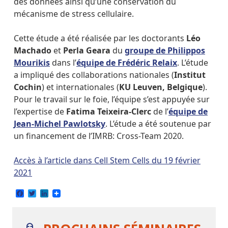
des données ainsi qu’une conservation du
mécanisme de stress cellulaire.
Cette étude a été réalisée par les doctorants
Léo
Machado
et
Perla Geara
du
groupe de Philippos
Mourikis
dans l’
équipe de Frédéric Relaix
. L’étude
a impliqué des collaborations nationales (
Institut
Cochin
) et internationales (
KU Leuven, Belgique
).
Pour le travail sur le foie, l’équipe s’est appuyée sur
l’expertise de
Fatima Teixeira-Clerc
de l’
équipe de
Jean-Michel Pawlotsky
. L’étude a été soutenue par
un financement de l’IMRB: Cross-Team 2020.
Accès à l’article dans Cell Stem Cells du 19 février
2021
Facebook
Twitter
LinkedIn