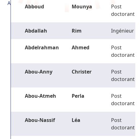
A
Abboud
Mounya
Post
doctorant
Abdallah
Rim
Ingénieur
Abdelrahman
Ahmed
Post
doctorant
Abou-Anny
Christer
Post
doctorant
Abou-Atmeh
Perla
Post
doctorant
Abou-Nassif
Léa
Post
doctorant