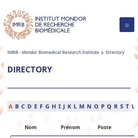
IMRB - Mondor Biomedical Research Institute
Directory
DIRECTORY
A
B
C
D
E
F
G
H
I
J
K
L
M
N
O
P
Q
R
S
T
U
Nom
Prénom
Poste
T