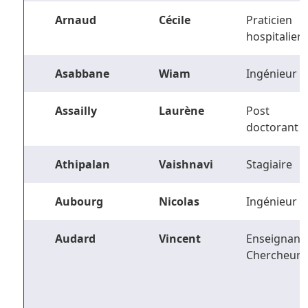
Arnaud
Cécile
Praticien
hospitalier
Asabbane
Wiam
Ingénieur
Assailly
Laurène
Post
doctorant
Athipalan
Vaishnavi
Stagiaire
Aubourg
Nicolas
Ingénieur
Audard
Vincent
Enseignant-
Chercheur