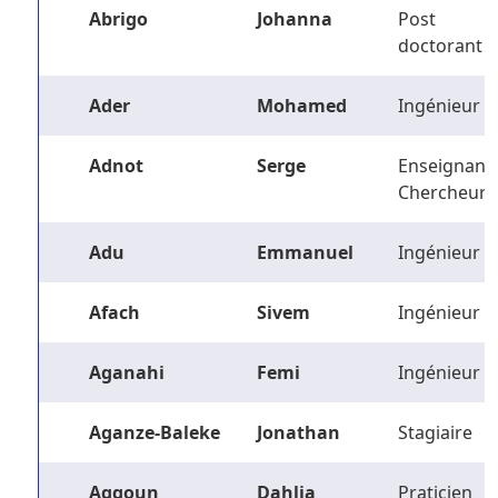
Abrigo
Johanna
Post
doctorant
Ader
Mohamed
Ingénieur
Adnot
Serge
Enseignant-
Chercheur
Adu
Emmanuel
Ingénieur
Afach
Sivem
Ingénieur
Aganahi
Femi
Ingénieur
Aganze-Baleke
Jonathan
Stagiaire
Aggoun
Dahlia
Praticien