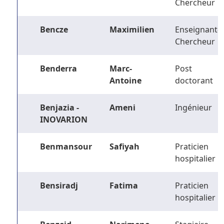
Chercheur
Bencze
Maximilien
Enseignant-
Chercheur
Benderra
Marc-
Post
Antoine
doctorant
Benjazia -
Ameni
Ingénieur
INOVARION
Benmansour
Safiyah
Praticien
hospitalier
Bensiradj
Fatima
Praticien
hospitalier