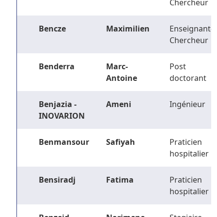
Chercheur
Bencze
Maximilien
Enseignant-
Chercheur
Benderra
Marc-
Post
Antoine
doctorant
Benjazia -
Ameni
Ingénieur
INOVARION
Benmansour
Safiyah
Praticien
hospitalier
Bensiradj
Fatima
Praticien
hospitalier