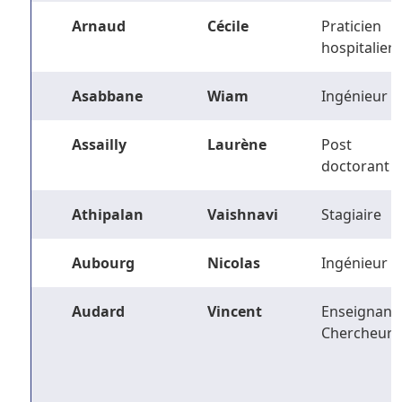
Arnaud
Cécile
Praticien
hospitalier
Asabbane
Wiam
Ingénieur
Assailly
Laurène
Post
doctorant
Athipalan
Vaishnavi
Stagiaire
Aubourg
Nicolas
Ingénieur
Audard
Vincent
Enseignant-
Chercheur