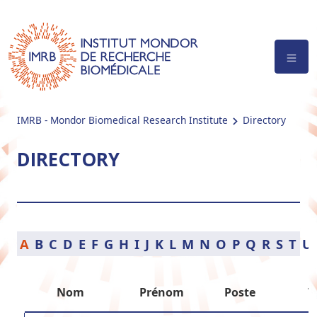
IMRB - Mondor Biomedical Research Institute
Directory
DIRECTORY
A
B
C
D
E
F
G
H
I
J
K
L
M
N
O
P
Q
R
S
T
U
Nom
Prénom
Poste
T