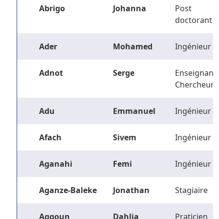
Abrigo
Johanna
Post
doctorant
Ader
Mohamed
Ingénieur
Adnot
Serge
Enseignant-
Chercheur
Adu
Emmanuel
Ingénieur
Afach
Sivem
Ingénieur
Aganahi
Femi
Ingénieur
Aganze-Baleke
Jonathan
Stagiaire
Aggoun
Dahlia
Praticien