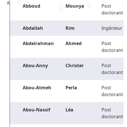
A
Abboud
Mounya
Post
doctorant
Abdallah
Rim
Ingénieur
Abdelrahman
Ahmed
Post
doctorant
Abou-Anny
Christer
Post
doctorant
Abou-Atmeh
Perla
Post
doctorant
Abou-Nassif
Léa
Post
doctorant