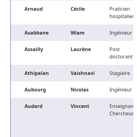
Arnaud
Cécile
Praticien
hospitalier
Asabbane
Wiam
Ingénieur
Assailly
Laurène
Post
doctorant
Athipalan
Vaishnavi
Stagiaire
Aubourg
Nicolas
Ingénieur
Audard
Vincent
Enseignant-
Chercheur