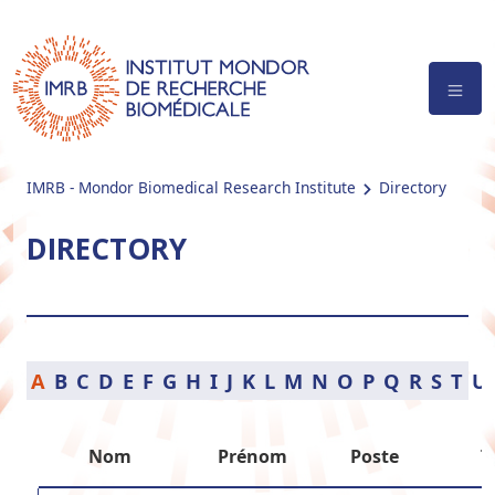
IMRB - Mondor Biomedical Research Institute
Directory
DIRECTORY
A
B
C
D
E
F
G
H
I
J
K
L
M
N
O
P
Q
R
S
T
U
Nom
Prénom
Poste
T