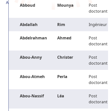
A
Abboud
Mounya
Post
doctorant
Abdallah
Rim
Ingénieur
Abdelrahman
Ahmed
Post
doctorant
Abou-Anny
Christer
Post
doctorant
Abou-Atmeh
Perla
Post
doctorant
Abou-Nassif
Léa
Post
doctorant