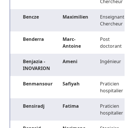
Chercheur
Bencze
Maximilien
Enseignant-
Chercheur
Benderra
Marc-
Post
Antoine
doctorant
Benjazia -
Ameni
Ingénieur
INOVARION
Benmansour
Safiyah
Praticien
hospitalier
Bensiradj
Fatima
Praticien
hospitalier