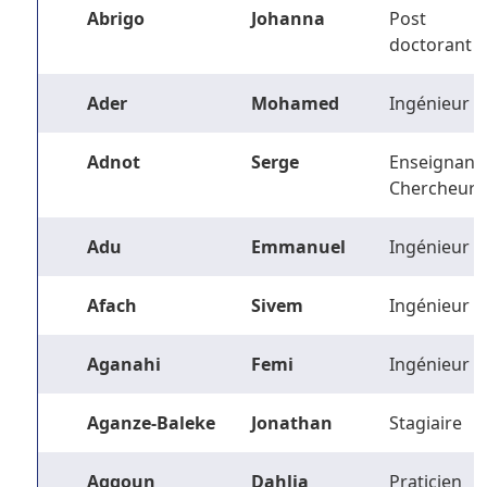
Abrigo
Johanna
Post
doctorant
Ader
Mohamed
Ingénieur
Adnot
Serge
Enseignant-
Chercheur
Adu
Emmanuel
Ingénieur
Afach
Sivem
Ingénieur
Aganahi
Femi
Ingénieur
Aganze-Baleke
Jonathan
Stagiaire
Aggoun
Dahlia
Praticien