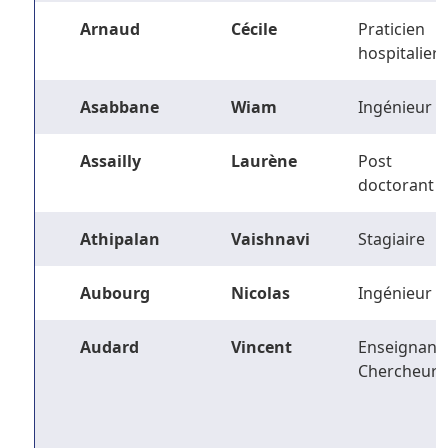
Arnaud
Cécile
Praticien
hospitalier
Asabbane
Wiam
Ingénieur
Assailly
Laurène
Post
doctorant
Athipalan
Vaishnavi
Stagiaire
Aubourg
Nicolas
Ingénieur
Audard
Vincent
Enseignant-
Chercheur