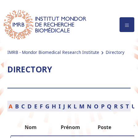
IMRB - Mondor Biomedical Research Institute
Directory
DIRECTORY
A
B
C
D
E
F
G
H
I
J
K
L
M
N
O
P
Q
R
S
T
U
Nom
Prénom
Poste
T