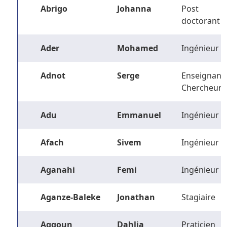
Abrigo
Johanna
Post
doctorant
Ader
Mohamed
Ingénieur
Adnot
Serge
Enseignant-
Chercheur
Adu
Emmanuel
Ingénieur
Afach
Sivem
Ingénieur
Aganahi
Femi
Ingénieur
Aganze-Baleke
Jonathan
Stagiaire
Aggoun
Dahlia
Praticien