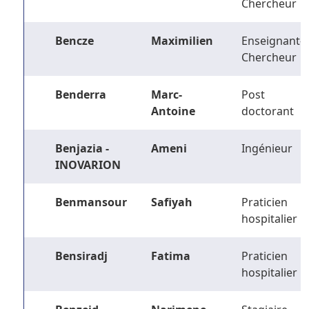
Chercheur
Bencze
Maximilien
Enseignant-
Chercheur
Benderra
Marc-
Post
Antoine
doctorant
Benjazia -
Ameni
Ingénieur
INOVARION
Benmansour
Safiyah
Praticien
hospitalier
Bensiradj
Fatima
Praticien
hospitalier