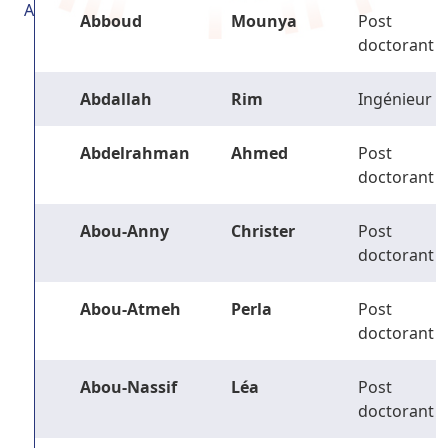
A
Abboud
Mounya
Post
doctorant
Abdallah
Rim
Ingénieur
Abdelrahman
Ahmed
Post
doctorant
Abou-Anny
Christer
Post
doctorant
Abou-Atmeh
Perla
Post
doctorant
Abou-Nassif
Léa
Post
doctorant