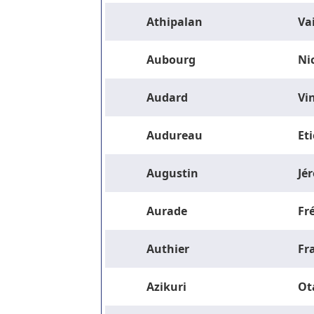
Athipalan
Va
Aubourg
Ni
Audard
Vi
Audureau
Et
Augustin
Jé
Aurade
Fr
Authier
Fr
Azikuri
Ot