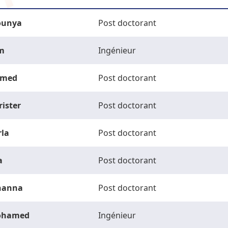
unya
Post doctorant
m
Ingénieur
med
Post doctorant
rister
Post doctorant
rla
Post doctorant
a
Post doctorant
hanna
Post doctorant
ohamed
Ingénieur