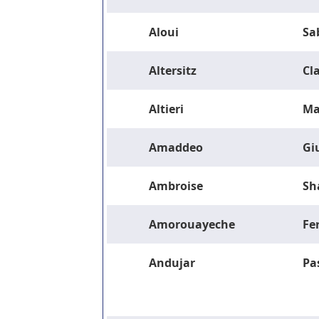
Aloui
Sa
Altersitz
Cla
Altieri
Ma
Amaddeo
Gi
Ambroise
Sh
Amorouayeche
Fe
Andujar
Pa