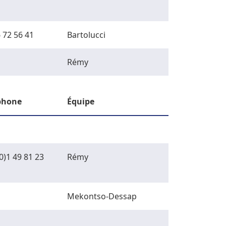
 72 56 41
Bartolucci
Rémy
phone
Équipe
0)1 49 81 23
Rémy
Mekontso-Dessap