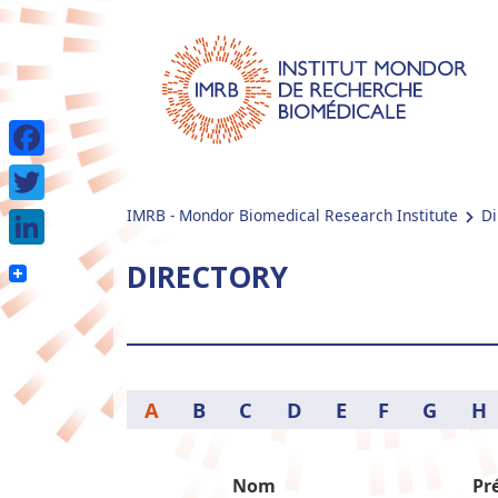
Facebook
IMRB - Mondor Biomedical Research Institute
Di
Twitter
LinkedIn
DIRECTORY
A
B
C
D
E
F
G
H
Nom
Pr