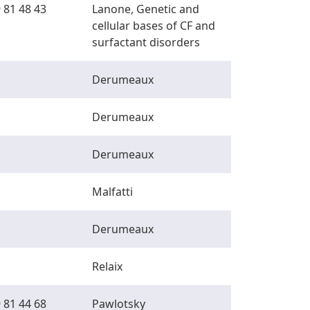
 81 48 43
Lanone, Genetic and
cellular bases of CF and
surfactant disorders
Derumeaux
Derumeaux
Derumeaux
Malfatti
Derumeaux
Relaix
 81 44 68
Pawlotsky