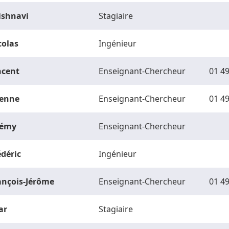
ishnavi
Stagiaire
colas
Ingénieur
ncent
Enseignant-Chercheur
01 49
ienne
Enseignant-Chercheur
01 49
rémy
Enseignant-Chercheur
édéric
Ingénieur
ançois-Jérôme
Enseignant-Chercheur
01 49
ar
Stagiaire