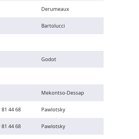
Derumeaux
Bartolucci
Godot
Mekontso-Dessap
 81 44 68
Pawlotsky
 81 44 68
Pawlotsky