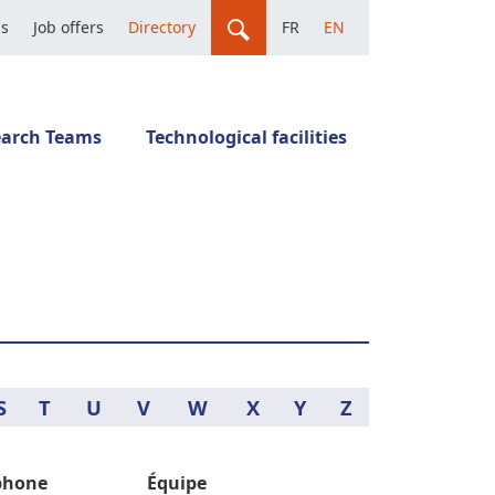
us
Job offers
Directory
FR
EN
earch Teams
Technological facilities
S
T
U
V
W
X
Y
Z
phone
Équipe