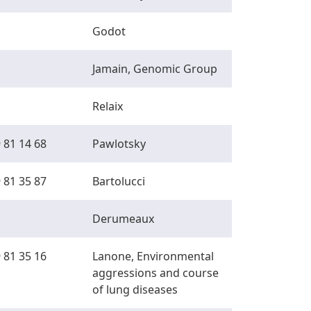
Godot
Jamain, Genomic Group
Relaix
 81 14 68
Pawlotsky
 81 35 87
Bartolucci
Derumeaux
 81 35 16
Lanone, Environmental
aggressions and course
of lung diseases