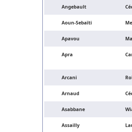
Angebault
Céc
Aoun-Sebaïti
Me
Apavou
Ma
Apra
Ca
Arcani
Ro
Arnaud
Céc
Asabbane
Wi
Assailly
La