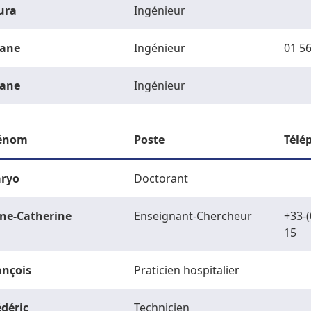
ura
Ingénieur
ane
Ingénieur
01 56
ane
Ingénieur
énom
Poste
Télé
ryo
Doctorant
ne-Catherine
Enseignant-Chercheur
+33-(
15
ançois
Praticien hospitalier
édéric
Technicien