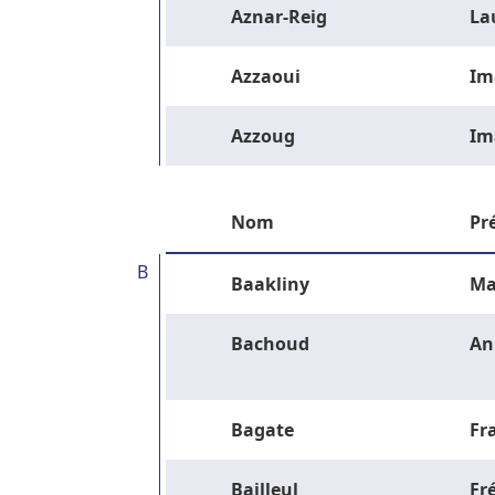
Aznar-Reig
La
Azzaoui
Im
Azzoug
Im
Nom
Pr
B
Baakliny
Ma
Bachoud
An
Bagate
Fr
Bailleul
Fr