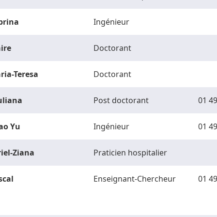
brina
Ingénieur
ire
Doctorant
ria-Teresa
Doctorant
uliana
Post doctorant
01 49
ao Yu
Ingénieur
01 49
riel-Ziana
Praticien hospitalier
scal
Enseignant-Chercheur
01 49