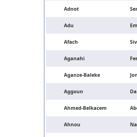
Adnot
Se
Adu
Em
Afach
Si
Aganahi
Fe
Aganze-Baleke
Jo
Aggoun
Da
Ahmed-Belkacem
Ab
Ahnou
Na