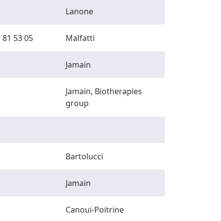
Lanone
 81 53 05
Malfatti
Jamain
Jamain, Biotherapies
group
Bartolucci
Jamain
Canouï-Poitrine