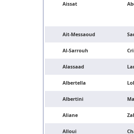
Aissat
Ab
Ait-Messaoud
Sa
Al-Sarrouh
Cri
Alassaad
La
Albertella
Lo
Albertini
Ma
Aliane
Za
Alloui
Ch