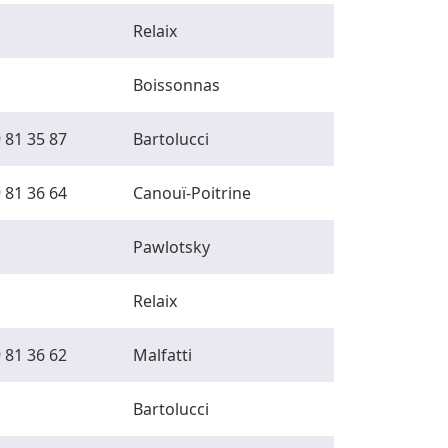
Relaix
Boissonnas
 81 35 87
Bartolucci
 81 36 64
Canouï-Poitrine
Pawlotsky
Relaix
 81 36 62
Malfatti
Bartolucci