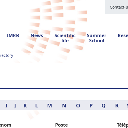
Contact-
IMRB
News
Scientific
Summer
Res
life
School
rectory
I
J
K
L
M
N
O
P
Q
R
énom
Poste
Télé