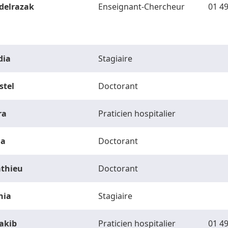
delrazak
Enseignant-Chercheur
01 49
dia
Stagiaire
stel
Doctorant
ra
Praticien hospitalier
la
Doctorant
thieu
Doctorant
hia
Stagiaire
akib
Praticien hospitalier
01 49