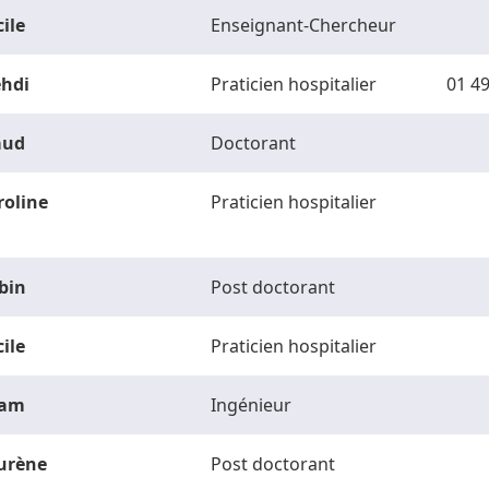
ile
Enseignant-Chercheur
hdi
Praticien hospitalier
01 49
ud
Doctorant
roline
Praticien hospitalier
bin
Post doctorant
ile
Praticien hospitalier
am
Ingénieur
urène
Post doctorant