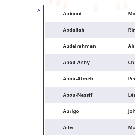
A
Abboud
Mo
Abdallah
Ri
Abdelrahman
Ah
Abou-Anny
Ch
Abou-Atmeh
Pe
Abou-Nassif
Lé
Abrigo
Jo
Ader
M