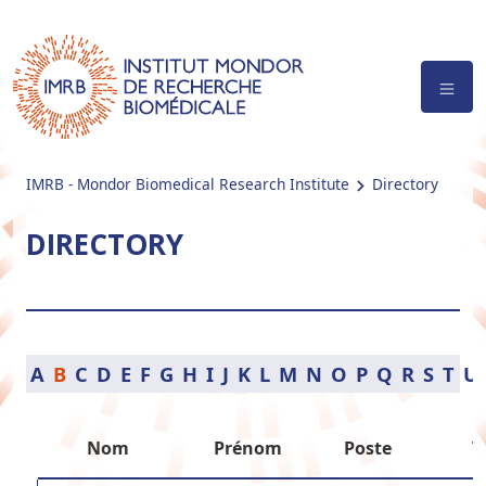
IMRB - Mondor Biomedical Research Institute
Directory
DIRECTORY
A
B
C
D
E
F
G
H
I
J
K
L
M
N
O
P
Q
R
S
T
U
Nom
Prénom
Poste
T