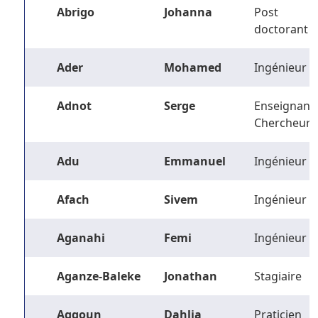
Abrigo
Johanna
Post
doctorant
Ader
Mohamed
Ingénieur
Adnot
Serge
Enseignant-
Chercheur
Adu
Emmanuel
Ingénieur
Afach
Sivem
Ingénieur
Aganahi
Femi
Ingénieur
Aganze-Baleke
Jonathan
Stagiaire
Aggoun
Dahlia
Praticien