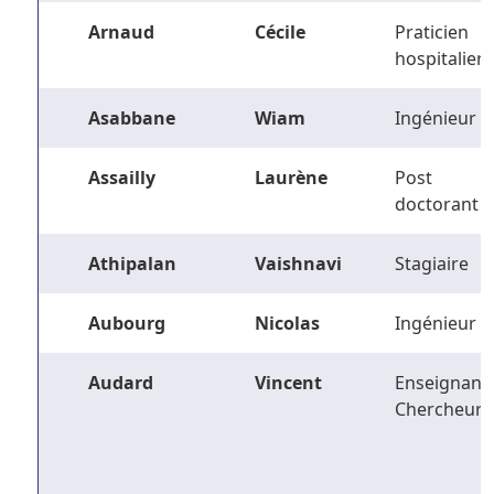
Arnaud
Cécile
Praticien
hospitalier
Asabbane
Wiam
Ingénieur
Assailly
Laurène
Post
doctorant
Athipalan
Vaishnavi
Stagiaire
Aubourg
Nicolas
Ingénieur
Audard
Vincent
Enseignant-
Chercheur