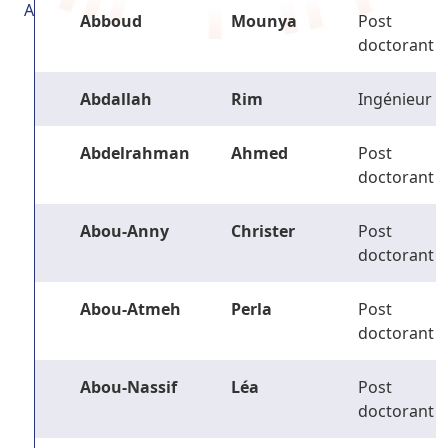
A
Abboud
Mounya
Post
doctorant
Abdallah
Rim
Ingénieur
Abdelrahman
Ahmed
Post
doctorant
Abou-Anny
Christer
Post
doctorant
Abou-Atmeh
Perla
Post
doctorant
Abou-Nassif
Léa
Post
doctorant