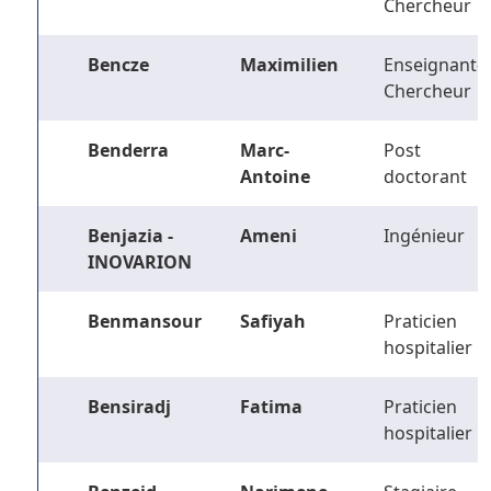
Chercheur
Bencze
Maximilien
Enseignant-
Chercheur
Benderra
Marc-
Post
Antoine
doctorant
Benjazia -
Ameni
Ingénieur
INOVARION
Benmansour
Safiyah
Praticien
hospitalier
Bensiradj
Fatima
Praticien
hospitalier