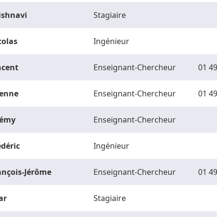
ishnavi
Stagiaire
colas
Ingénieur
ncent
Enseignant-Chercheur
01 49
ienne
Enseignant-Chercheur
01 49
rémy
Enseignant-Chercheur
édéric
Ingénieur
ançois-Jérôme
Enseignant-Chercheur
01 49
ar
Stagiaire