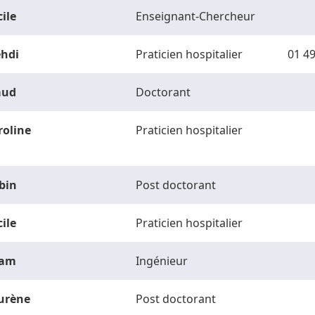
ile
Enseignant-Chercheur
hdi
Praticien hospitalier
01 49
ud
Doctorant
roline
Praticien hospitalier
bin
Post doctorant
ile
Praticien hospitalier
am
Ingénieur
urène
Post doctorant