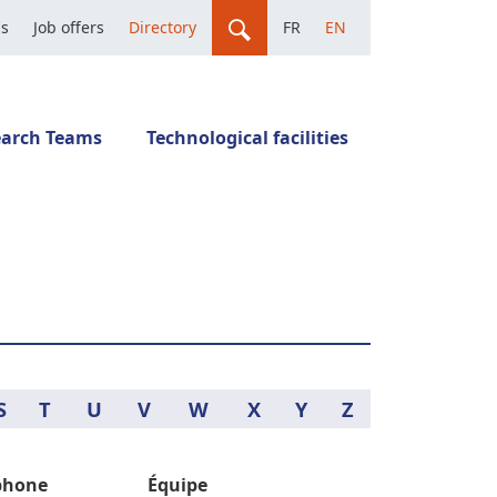
us
Job offers
Directory
FR
EN
earch Teams
Technological facilities
S
T
U
V
W
X
Y
Z
phone
Équipe