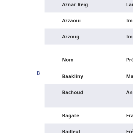
Aznar-Reig
La
Azzaoui
Im
Azzoug
Im
Nom
Pr
B
Baakliny
Ma
Bachoud
An
Bagate
Fr
Bailleul
Fr