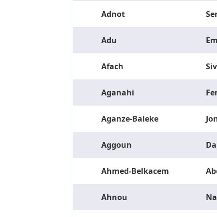
Adnot
Se
Adu
Em
Afach
Si
Aganahi
Fe
Aganze-Baleke
Jo
Aggoun
Da
Ahmed-Belkacem
Ab
Ahnou
Na