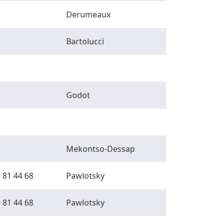
Derumeaux
Bartolucci
Godot
Mekontso-Dessap
 81 44 68
Pawlotsky
 81 44 68
Pawlotsky