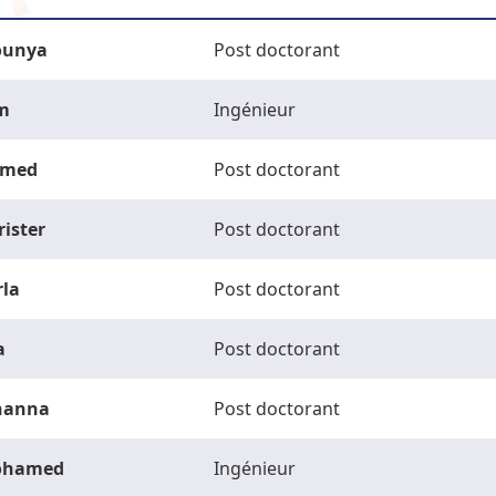
unya
Post doctorant
m
Ingénieur
med
Post doctorant
rister
Post doctorant
rla
Post doctorant
a
Post doctorant
hanna
Post doctorant
ohamed
Ingénieur