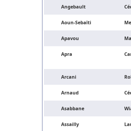
Angebault
Céc
Aoun-Sebaïti
Me
Apavou
Ma
Apra
Ca
Arcani
Ro
Arnaud
Céc
Asabbane
Wi
Assailly
La