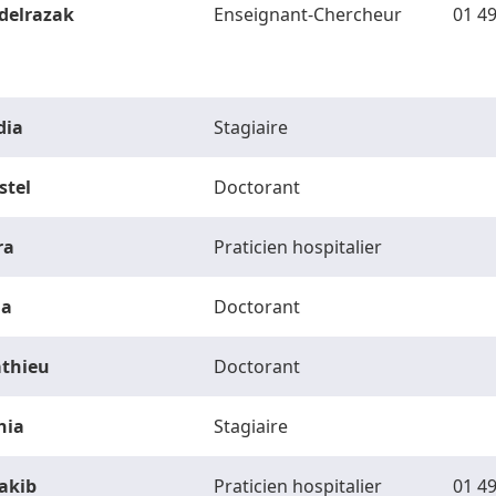
delrazak
Enseignant-Chercheur
01 49
dia
Stagiaire
stel
Doctorant
ra
Praticien hospitalier
la
Doctorant
thieu
Doctorant
hia
Stagiaire
akib
Praticien hospitalier
01 49