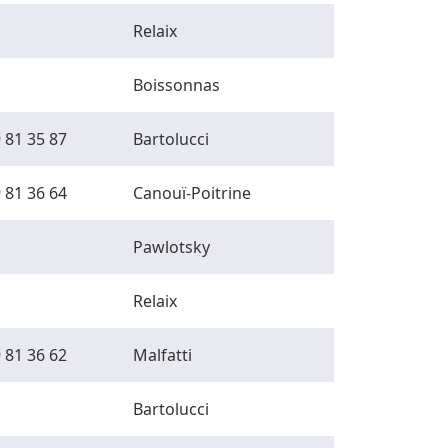
Relaix
Boissonnas
 81 35 87
Bartolucci
 81 36 64
Canouï-Poitrine
Pawlotsky
Relaix
 81 36 62
Malfatti
Bartolucci