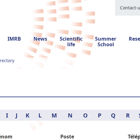
Contact-
IMRB
News
Scientific
Summer
Res
life
School
rectory
I
J
K
L
M
N
O
P
Q
R
énom
Poste
Télé