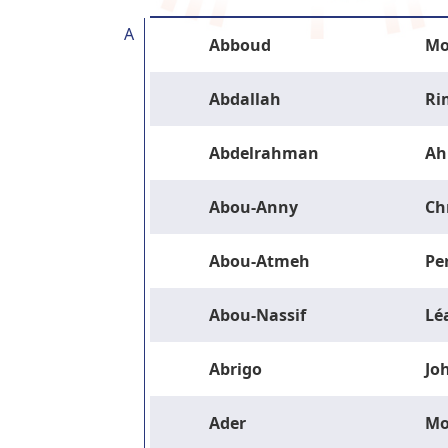
A
Abboud
Mo
Abdallah
Ri
Abdelrahman
Ah
Abou-Anny
Ch
Abou-Atmeh
Pe
Abou-Nassif
Lé
Abrigo
Jo
Ader
M