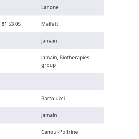
Lanone
 81 53 05
Malfatti
Jamain
Jamain, Biotherapies
group
Bartolucci
Jamain
Canouï-Poitrine