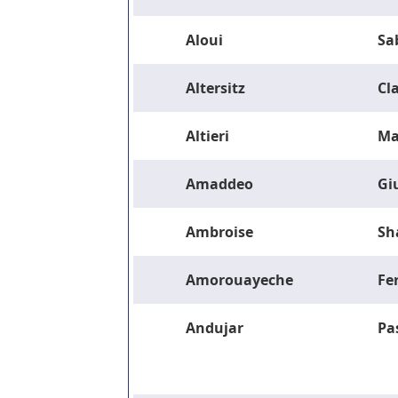
Aloui
Sa
Altersitz
Cla
Altieri
Ma
Amaddeo
Gi
Ambroise
Sh
Amorouayeche
Fe
Andujar
Pa