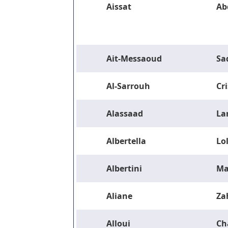
Aissat
Ab
Ait-Messaoud
Sa
Al-Sarrouh
Cri
Alassaad
La
Albertella
Lo
Albertini
Ma
Aliane
Za
Alloui
Ch