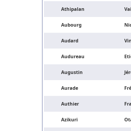
Athipalan
Va
Aubourg
Ni
Audard
Vi
Audureau
Et
Augustin
Jé
Aurade
Fr
Authier
Fr
Azikuri
Ot