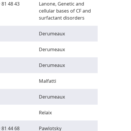
 81 48 43
Lanone, Genetic and
cellular bases of CF and
surfactant disorders
Derumeaux
Derumeaux
Derumeaux
Malfatti
Derumeaux
Relaix
 81 44 68
Pawlotsky