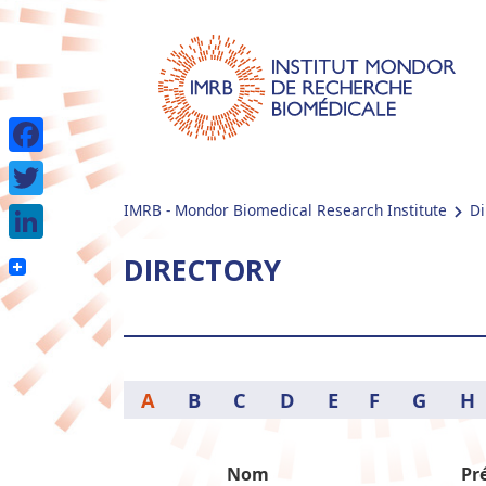
Facebook
IMRB - Mondor Biomedical Research Institute
Di
Twitter
LinkedIn
DIRECTORY
A
B
C
D
E
F
G
H
Nom
Pr