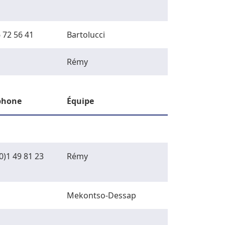
 72 56 41
Bartolucci
Rémy
phone
Équipe
0)1 49 81 23
Rémy
Mekontso-Dessap