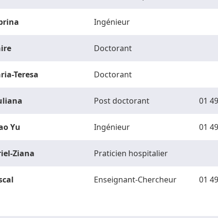
brina
Ingénieur
ire
Doctorant
ria-Teresa
Doctorant
uliana
Post doctorant
01 49
ao Yu
Ingénieur
01 49
riel-Ziana
Praticien hospitalier
scal
Enseignant-Chercheur
01 49