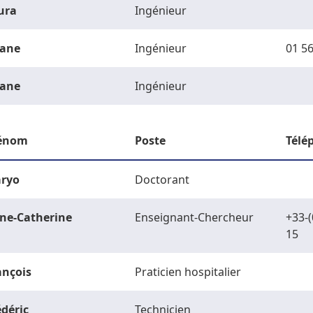
ura
Ingénieur
ane
Ingénieur
01 56
ane
Ingénieur
énom
Poste
Télé
ryo
Doctorant
ne-Catherine
Enseignant-Chercheur
+33-(
15
ançois
Praticien hospitalier
édéric
Technicien