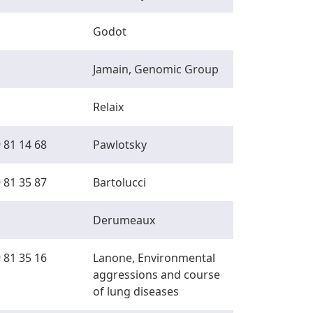
Godot
Jamain, Genomic Group
Relaix
 81 14 68
Pawlotsky
 81 35 87
Bartolucci
Derumeaux
 81 35 16
Lanone, Environmental
aggressions and course
of lung diseases