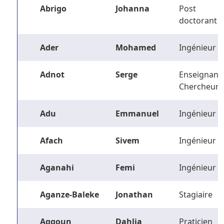
Abrigo
Johanna
Post
doctorant
Ader
Mohamed
Ingénieur
Adnot
Serge
Enseignant-
Chercheur
Adu
Emmanuel
Ingénieur
Afach
Sivem
Ingénieur
Aganahi
Femi
Ingénieur
Aganze-Baleke
Jonathan
Stagiaire
Aggoun
Dahlia
Praticien