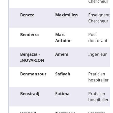
Chercheur
Bencze
Maximilien
Enseignant-
Chercheur
Benderra
Marc-
Post
Antoine
doctorant
Benjazia -
Ameni
Ingénieur
INOVARION
Benmansour
Safiyah
Praticien
hospitalier
Bensiradj
Fatima
Praticien
hospitalier