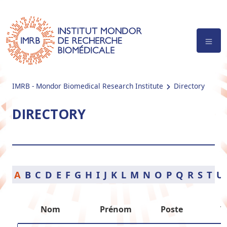
IMRB - Mondor Biomedical Research Institute
Directory
DIRECTORY
A
B
C
D
E
F
G
H
I
J
K
L
M
N
O
P
Q
R
S
T
U
Nom
Prénom
Poste
T