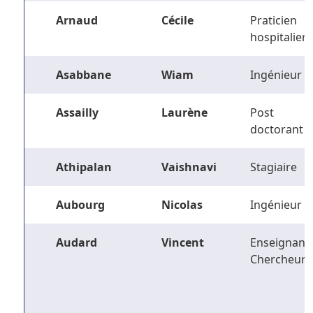
Arnaud
Cécile
Praticien
hospitalier
Asabbane
Wiam
Ingénieur
Assailly
Laurène
Post
doctorant
Athipalan
Vaishnavi
Stagiaire
Aubourg
Nicolas
Ingénieur
Audard
Vincent
Enseignant-
Chercheur