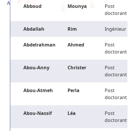
A
Abboud
Mounya
Post
doctorant
Abdallah
Rim
Ingénieur
Abdelrahman
Ahmed
Post
doctorant
Abou-Anny
Christer
Post
doctorant
Abou-Atmeh
Perla
Post
doctorant
Abou-Nassif
Léa
Post
doctorant