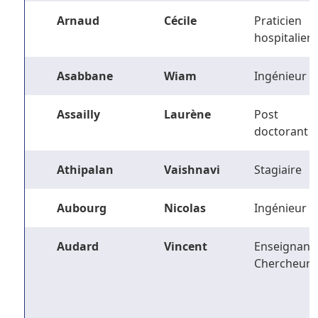
Arnaud
Cécile
Praticien
hospitalier
Asabbane
Wiam
Ingénieur
Assailly
Laurène
Post
doctorant
Athipalan
Vaishnavi
Stagiaire
Aubourg
Nicolas
Ingénieur
Audard
Vincent
Enseignant-
Chercheur