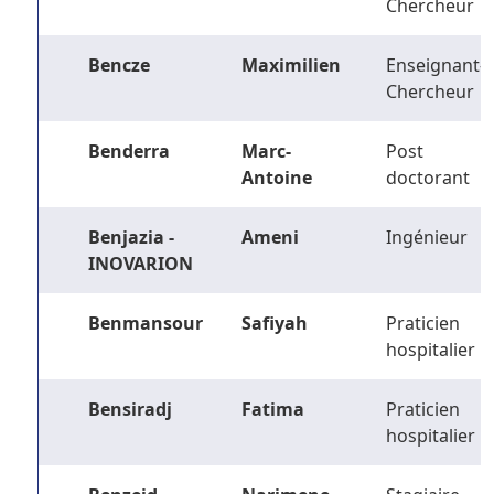
Chercheur
Bencze
Maximilien
Enseignant-
Chercheur
Benderra
Marc-
Post
Antoine
doctorant
Benjazia -
Ameni
Ingénieur
INOVARION
Benmansour
Safiyah
Praticien
hospitalier
Bensiradj
Fatima
Praticien
hospitalier