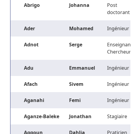
Abrigo
Johanna
Post
doctorant
Ader
Mohamed
Ingénieur
Adnot
Serge
Enseignant-
Chercheur
Adu
Emmanuel
Ingénieur
Afach
Sivem
Ingénieur
Aganahi
Femi
Ingénieur
Aganze-Baleke
Jonathan
Stagiaire
Aggoun
Dahlia
Praticien