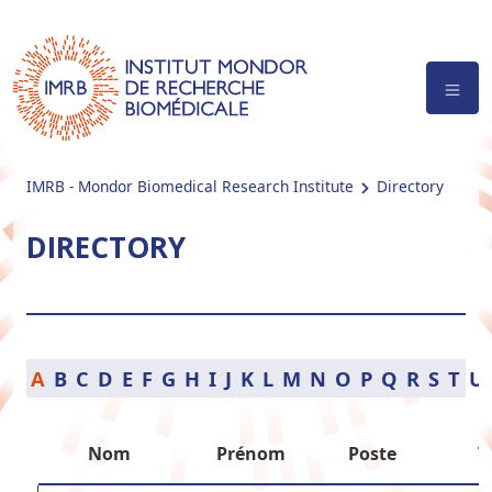
IMRB - Mondor Biomedical Research Institute
Directory
DIRECTORY
A
B
C
D
E
F
G
H
I
J
K
L
M
N
O
P
Q
R
S
T
U
Nom
Prénom
Poste
T