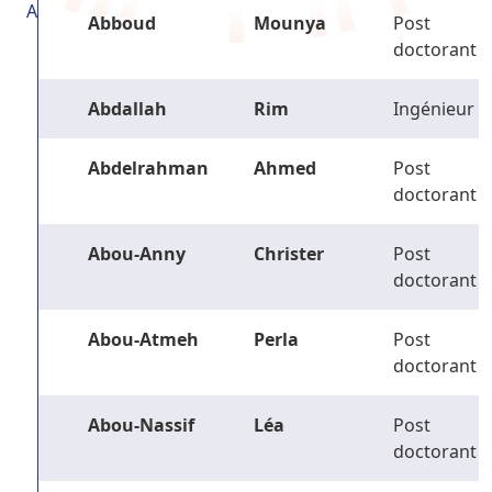
A
Abboud
Mounya
Post
doctorant
Abdallah
Rim
Ingénieur
Abdelrahman
Ahmed
Post
doctorant
Abou-Anny
Christer
Post
doctorant
Abou-Atmeh
Perla
Post
doctorant
Abou-Nassif
Léa
Post
doctorant