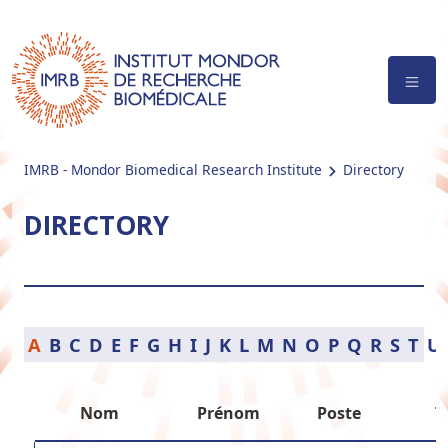
IMRB - Mondor Biomedical Research Institute
Directory
DIRECTORY
A
B
C
D
E
F
G
H
I
J
K
L
M
N
O
P
Q
R
S
T
U
Nom
Prénom
Poste
T