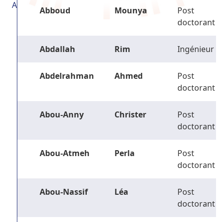
A
Abboud
Mounya
Post
doctorant
Abdallah
Rim
Ingénieur
Abdelrahman
Ahmed
Post
doctorant
Abou-Anny
Christer
Post
doctorant
Abou-Atmeh
Perla
Post
doctorant
Abou-Nassif
Léa
Post
doctorant