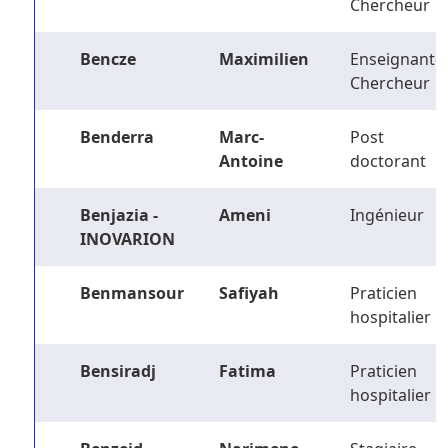
Chercheur
Bencze
Maximilien
Enseignant-
Chercheur
Benderra
Marc-
Post
Antoine
doctorant
Benjazia -
Ameni
Ingénieur
INOVARION
Benmansour
Safiyah
Praticien
hospitalier
Bensiradj
Fatima
Praticien
hospitalier