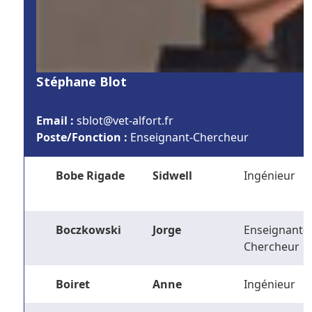
Stéphane Blot
Email :
rf.trofla-tev@tolbs
Poste/Fonction :
Enseignant-Chercheur
Bobe Rigade
Sidwell
Ingénieur
Boczkowski
Jorge
Enseignant-
Chercheur
Boiret
Anne
Ingénieur