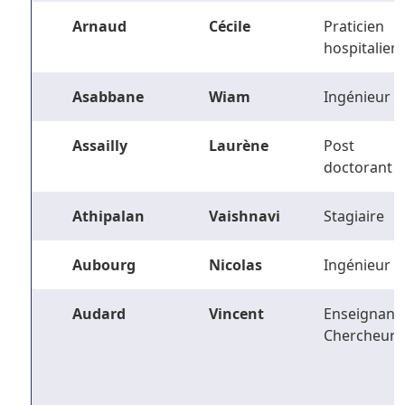
Arnaud
Cécile
Praticien
hospitalier
Asabbane
Wiam
Ingénieur
Assailly
Laurène
Post
doctorant
Athipalan
Vaishnavi
Stagiaire
Aubourg
Nicolas
Ingénieur
Audard
Vincent
Enseignant-
Chercheur