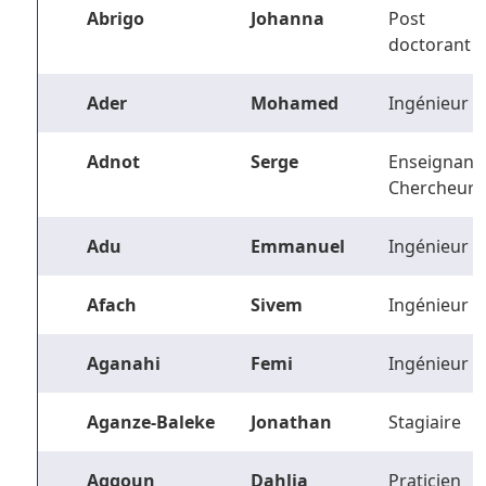
Abrigo
Johanna
Post
doctorant
Ader
Mohamed
Ingénieur
Adnot
Serge
Enseignant-
Chercheur
Adu
Emmanuel
Ingénieur
Afach
Sivem
Ingénieur
Aganahi
Femi
Ingénieur
Aganze-Baleke
Jonathan
Stagiaire
Aggoun
Dahlia
Praticien