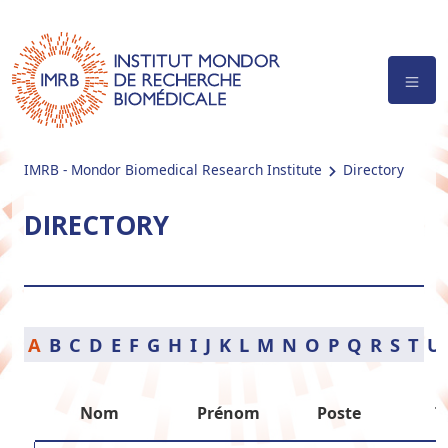
IMRB - Mondor Biomedical Research Institute
Directory
DIRECTORY
A
B
C
D
E
F
G
H
I
J
K
L
M
N
O
P
Q
R
S
T
U
Nom
Prénom
Poste
T