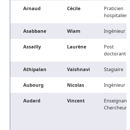
Arnaud
Cécile
Praticien
hospitalier
Asabbane
Wiam
Ingénieur
Assailly
Laurène
Post
doctorant
Athipalan
Vaishnavi
Stagiaire
Aubourg
Nicolas
Ingénieur
Audard
Vincent
Enseignant-
Chercheur