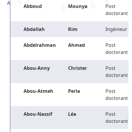
A
Abboud
Mounya
Post
doctorant
Abdallah
Rim
Ingénieur
Abdelrahman
Ahmed
Post
doctorant
Abou-Anny
Christer
Post
doctorant
Abou-Atmeh
Perla
Post
doctorant
Abou-Nassif
Léa
Post
doctorant