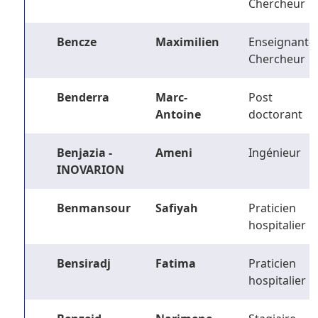
Chercheur
Bencze
Maximilien
Enseignant-
Chercheur
Benderra
Marc-
Post
Antoine
doctorant
Benjazia -
Ameni
Ingénieur
INOVARION
Benmansour
Safiyah
Praticien
hospitalier
Bensiradj
Fatima
Praticien
hospitalier