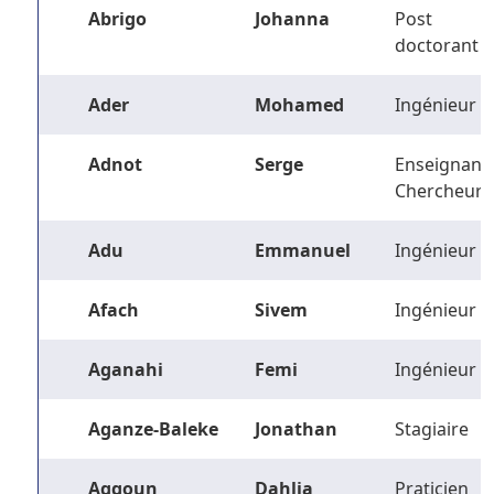
Abrigo
Johanna
Post
doctorant
Ader
Mohamed
Ingénieur
Adnot
Serge
Enseignant-
Chercheur
Adu
Emmanuel
Ingénieur
Afach
Sivem
Ingénieur
Aganahi
Femi
Ingénieur
Aganze-Baleke
Jonathan
Stagiaire
Aggoun
Dahlia
Praticien