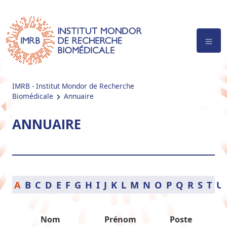
IMRB - Institut Mondor de Recherche
Biomédicale
Annuaire
ANNUAIRE
A
B
C
D
E
F
G
H
I
J
K
L
M
N
O
P
Q
R
S
T
U
Nom
Prénom
Poste