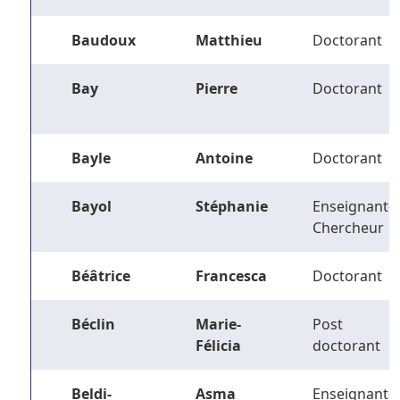
Baudoux
Matthieu
Doctorant
Bay
Pierre
Doctorant
Bayle
Antoine
Doctorant
Bayol
Stéphanie
Enseignant-
Chercheur
Béâtrice
Francesca
Doctorant
Béclin
Marie-
Post
Félicia
doctorant
Beldi-
Asma
Enseignant-