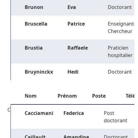
Brunon
Eva
Doctorant
Bruscella
Patrice
Enseignant-
Chercheur
Brustia
Raffaele
Praticien
hospitalier
Bruyninckx
Hedi
Doctorant
Nom
Prénom
Poste
Télé
C
Cacciamani
Federica
Post
doctorant
Caillault
Amandine
Doctorant