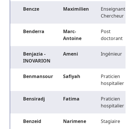
Bencze
Maximilien
Enseignant-
Chercheur
Benderra
Marc-
Post
Antoine
doctorant
Benjazia -
Ameni
Ingénieur
INOVARION
Benmansour
Safiyah
Praticien
hospitalier
Bensiradj
Fatima
Praticien
hospitalier
Benzeid
Narimene
Stagiaire