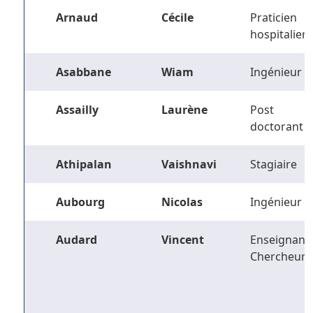
Arnaud
Cécile
Praticien
hospitalier
Asabbane
Wiam
Ingénieur
Assailly
Laurène
Post
doctorant
Athipalan
Vaishnavi
Stagiaire
Aubourg
Nicolas
Ingénieur
Audard
Vincent
Enseignant-
Chercheur