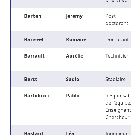
Barben
Jeremy
Post
doctorant
Bariseel
Romane
Doctorant
Barrault
Aurélie
Technicien
Barst
Sadio
Stagiaire
Bartolucci
Pablo
Responsable
de l'équipe,
Enseignant-
Chercheur
Bastard
Léa
Ingénieur