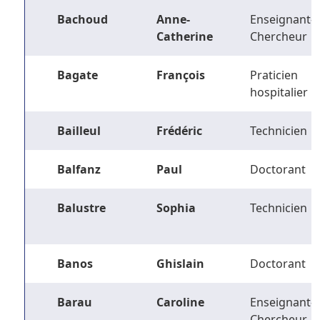
Bachoud
Anne-
Enseignant-
Catherine
Chercheur
Bagate
François
Praticien
hospitalier
Bailleul
Frédéric
Technicien
Balfanz
Paul
Doctorant
Balustre
Sophia
Technicien
Banos
Ghislain
Doctorant
Barau
Caroline
Enseignant-
Chercheur