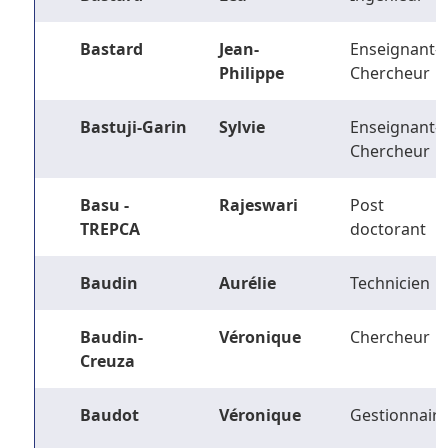
Bastard
Jean-
Enseignant-
Philippe
Chercheur
Bastuji-Garin
Sylvie
Enseignant-
Chercheur
Basu -
Rajeswari
Post
TREPCA
doctorant
Baudin
Aurélie
Technicien
Baudin-
Véronique
Chercheur
Creuza
Baudot
Véronique
Gestionnaire