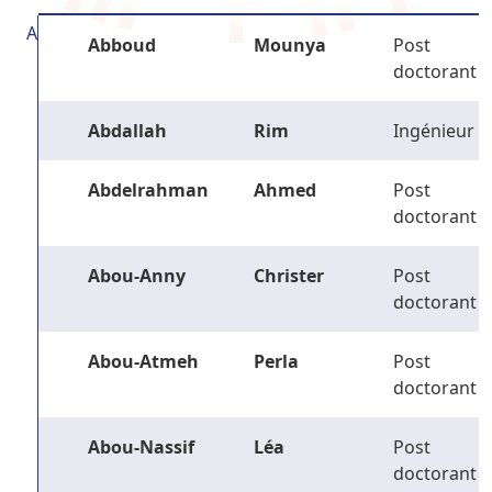
A
Abboud
Mounya
Post
doctorant
Abdallah
Rim
Ingénieur
Abdelrahman
Ahmed
Post
doctorant
Abou-Anny
Christer
Post
doctorant
Abou-Atmeh
Perla
Post
doctorant
Abou-Nassif
Léa
Post
doctorant