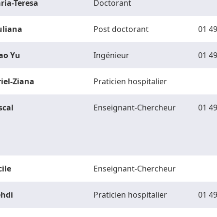
ria-Teresa
Doctorant
uliana
Post doctorant
01 49
ao Yu
Ingénieur
01 49
riel-Ziana
Praticien hospitalier
scal
Enseignant-Chercheur
01 49
ile
Enseignant-Chercheur
hdi
Praticien hospitalier
01 49