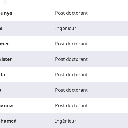
unya
Post doctorant
m
Ingénieur
med
Post doctorant
rister
Post doctorant
rla
Post doctorant
a
Post doctorant
hanna
Post doctorant
ohamed
Ingénieur