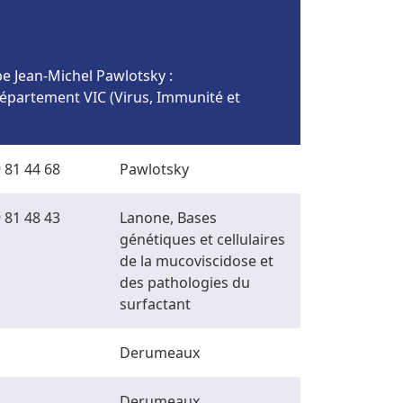
pe Jean-Michel Pawlotsky :
épartement VIC (Virus, Immunité et
 81 44 68
Pawlotsky
 81 48 43
Lanone, Bases
génétiques et cellulaires
de la mucoviscidose et
des pathologies du
surfactant
Derumeaux
Derumeaux