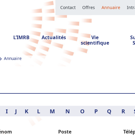
Contact
Offres
Annuaire
Int
L’IMRB
Actualités
Vie
S
scientifique
Annuaire
I
J
K
L
M
N
O
P
Q
R
énom
Poste
Télé