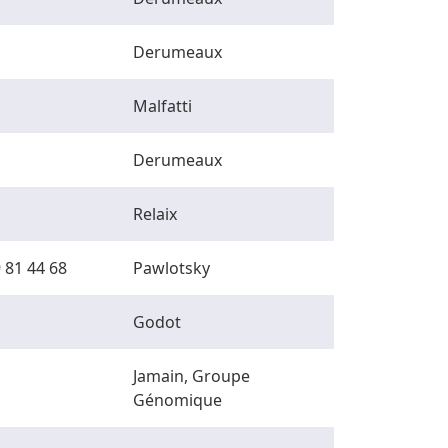
Derumeaux
Malfatti
Derumeaux
Relaix
 81 44 68
Pawlotsky
Godot
Jamain, Groupe
Génomique