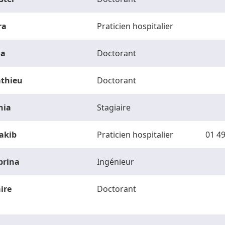
ra
Praticien hospitalier
la
Doctorant
thieu
Doctorant
hia
Stagiaire
akib
Praticien hospitalier
01 49
brina
Ingénieur
ire
Doctorant