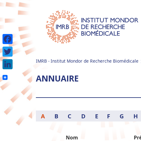
Facebook
IMRB - Institut Mondor de Recherche Biomédicale
Twitter
LinkedIn
ANNUAIRE
A
B
C
D
E
F
G
H
Nom
Pr