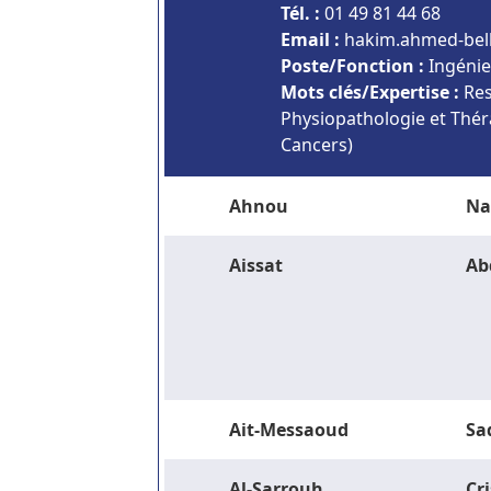
Tél. :
01 49 81 44 68
Email :
rf.mresni@mecak
Poste/Fonction :
Ingéni
Mots clés/Expertise :
Res
Physiopathologie et Thér
Cancers)
Ahnou
Na
Aissat
Ab
Ait-Messaoud
Sa
Al-Sarrouh
Cri