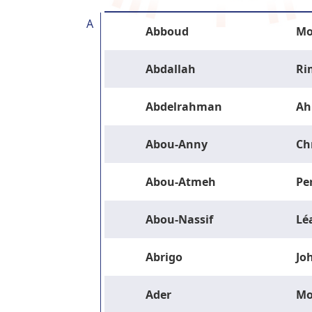
A
Abboud
Mo
Abdallah
Ri
Abdelrahman
Ah
Abou-Anny
Ch
Abou-Atmeh
Pe
Abou-Nassif
Lé
Abrigo
Jo
Ader
M