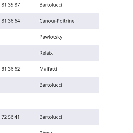
 81 35 87
Bartolucci
 81 36 64
Canouï-Poitrine
Pawlotsky
Relaix
 81 36 62
Malfatti
Bartolucci
 72 56 41
Bartolucci