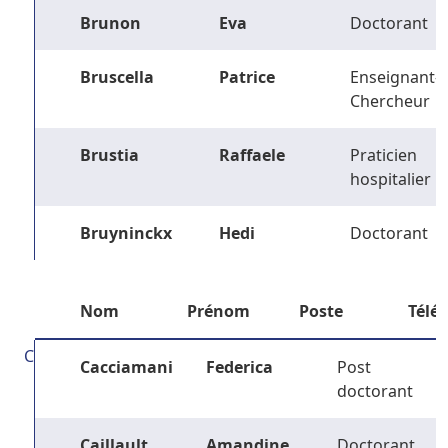
Brunon
Eva
Doctorant
Bruscella
Patrice
Enseignant-
Chercheur
Brustia
Raffaele
Praticien
hospitalier
Bruyninckx
Hedi
Doctorant
Nom
Prénom
Poste
Télé
C
Cacciamani
Federica
Post
doctorant
Caillault
Amandine
Doctorant