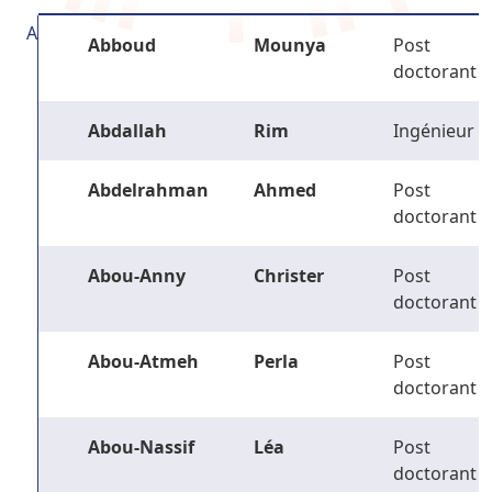
A
Abboud
Mounya
Post
doctorant
Abdallah
Rim
Ingénieur
Abdelrahman
Ahmed
Post
doctorant
Abou-Anny
Christer
Post
doctorant
Abou-Atmeh
Perla
Post
doctorant
Abou-Nassif
Léa
Post
doctorant