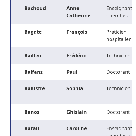
Bachoud
Anne-
Enseignant-
Catherine
Chercheur
Bagate
François
Praticien
hospitalier
Bailleul
Frédéric
Technicien
Balfanz
Paul
Doctorant
Balustre
Sophia
Technicien
Banos
Ghislain
Doctorant
Barau
Caroline
Enseignant-
Chercheur