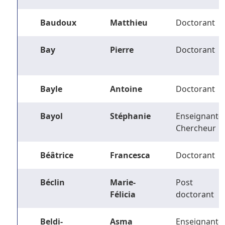
Baudoux
Matthieu
Doctorant
Bay
Pierre
Doctorant
Bayle
Antoine
Doctorant
Bayol
Stéphanie
Enseignant-
Chercheur
Béâtrice
Francesca
Doctorant
Béclin
Marie-
Post
Félicia
doctorant
Beldi-
Asma
Enseignant-