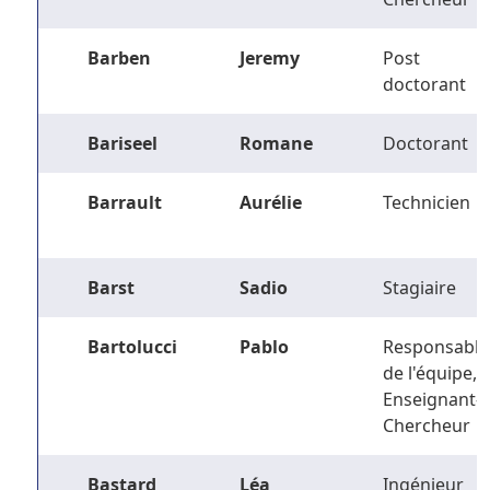
Barben
Jeremy
Post
doctorant
Bariseel
Romane
Doctorant
Barrault
Aurélie
Technicien
Barst
Sadio
Stagiaire
Bartolucci
Pablo
Responsable
de l'équipe,
Enseignant-
Chercheur
Bastard
Léa
Ingénieur