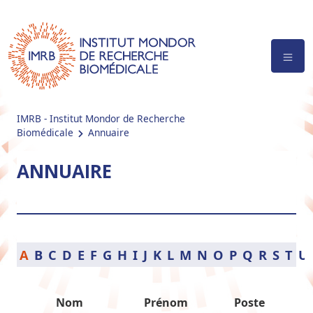
IMRB - Institut Mondor de Recherche
Biomédicale
Annuaire
ANNUAIRE
A
B
C
D
E
F
G
H
I
J
K
L
M
N
O
P
Q
R
S
T
U
Nom
Prénom
Poste