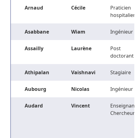
Arnaud
Cécile
Praticien
hospitalier
Asabbane
Wiam
Ingénieur
Assailly
Laurène
Post
doctorant
Athipalan
Vaishnavi
Stagiaire
Aubourg
Nicolas
Ingénieur
Audard
Vincent
Enseignant-
Chercheur