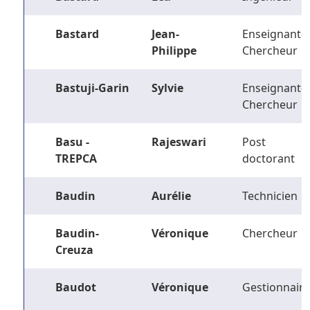
Bastard
Jean-
Enseignant-
Philippe
Chercheur
Bastuji-Garin
Sylvie
Enseignant-
Chercheur
Basu -
Rajeswari
Post
TREPCA
doctorant
Baudin
Aurélie
Technicien
Baudin-
Véronique
Chercheur
Creuza
Baudot
Véronique
Gestionnaire