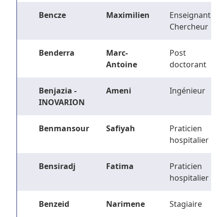
Bencze
Maximilien
Enseignant-
Chercheur
Benderra
Marc-
Post
Antoine
doctorant
Benjazia -
Ameni
Ingénieur
INOVARION
Benmansour
Safiyah
Praticien
hospitalier
Bensiradj
Fatima
Praticien
hospitalier
Benzeid
Narimene
Stagiaire