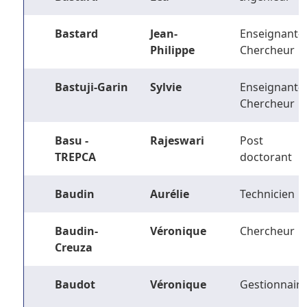
Bastard
Jean-
Enseignant-
Philippe
Chercheur
Bastuji-Garin
Sylvie
Enseignant-
Chercheur
Basu -
Rajeswari
Post
TREPCA
doctorant
Baudin
Aurélie
Technicien
Baudin-
Véronique
Chercheur
Creuza
Baudot
Véronique
Gestionnaire