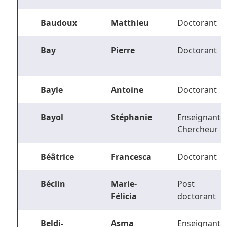
Baudoux
Matthieu
Doctorant
Bay
Pierre
Doctorant
Bayle
Antoine
Doctorant
Bayol
Stéphanie
Enseignant-
Chercheur
Béâtrice
Francesca
Doctorant
Béclin
Marie-
Post
Félicia
doctorant
Beldi-
Asma
Enseignant-