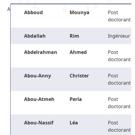
A
Abboud
Mounya
Post
doctorant
Abdallah
Rim
Ingénieur
Abdelrahman
Ahmed
Post
doctorant
Abou-Anny
Christer
Post
doctorant
Abou-Atmeh
Perla
Post
doctorant
Abou-Nassif
Léa
Post
doctorant