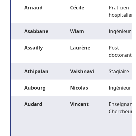
Arnaud
Cécile
Praticien
hospitalier
Asabbane
Wiam
Ingénieur
Assailly
Laurène
Post
doctorant
Athipalan
Vaishnavi
Stagiaire
Aubourg
Nicolas
Ingénieur
Audard
Vincent
Enseignant-
Chercheur