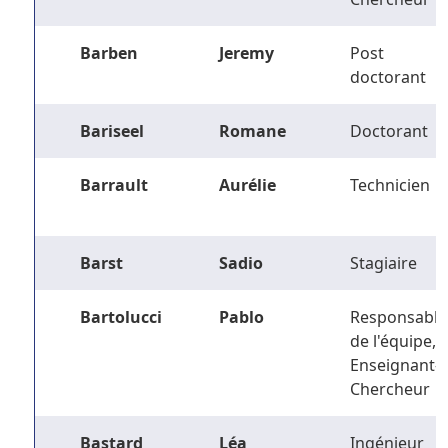
Barben
Jeremy
Post
doctorant
Bariseel
Romane
Doctorant
Barrault
Aurélie
Technicien
Barst
Sadio
Stagiaire
Bartolucci
Pablo
Responsable
de l'équipe,
Enseignant-
Chercheur
Bastard
Léa
Ingénieur