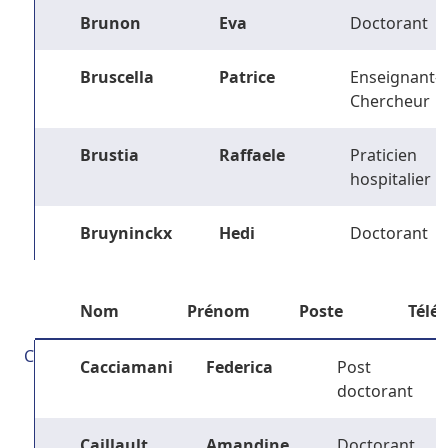
Brunon
Eva
Doctorant
Bruscella
Patrice
Enseignant-
Chercheur
Brustia
Raffaele
Praticien
hospitalier
Bruyninckx
Hedi
Doctorant
Nom
Prénom
Poste
Télé
C
Cacciamani
Federica
Post
doctorant
Caillault
Amandine
Doctorant