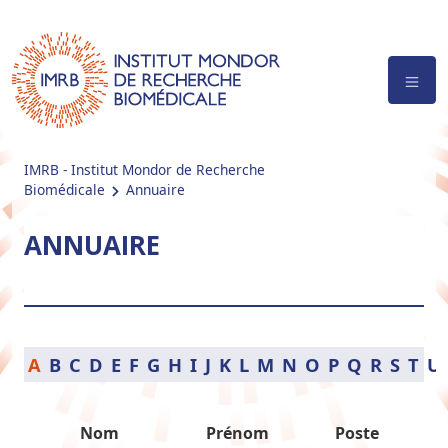
IMRB - Institut Mondor de Recherche
Biomédicale
Annuaire
ANNUAIRE
A
B
C
D
E
F
G
H
I
J
K
L
M
N
O
P
Q
R
S
T
U
Nom
Prénom
Poste