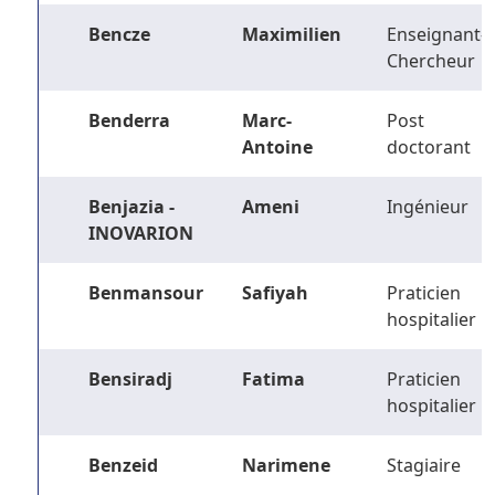
Bencze
Maximilien
Enseignant-
Chercheur
Benderra
Marc-
Post
Antoine
doctorant
Benjazia -
Ameni
Ingénieur
INOVARION
Benmansour
Safiyah
Praticien
hospitalier
Bensiradj
Fatima
Praticien
hospitalier
Benzeid
Narimene
Stagiaire