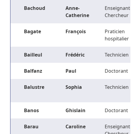
Bachoud
Anne-
Enseignant-
Catherine
Chercheur
Bagate
François
Praticien
hospitalier
Bailleul
Frédéric
Technicien
Balfanz
Paul
Doctorant
Balustre
Sophia
Technicien
Banos
Ghislain
Doctorant
Barau
Caroline
Enseignant-
Chercheur