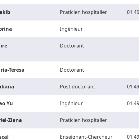
akib
Praticien hospitalier
01 49
brina
Ingénieur
ire
Doctorant
ria-Teresa
Doctorant
uliana
Post doctorant
01 49
ao Yu
Ingénieur
01 49
riel-Ziana
Praticien hospitalier
scal
Enseignant-Chercheur
01 49