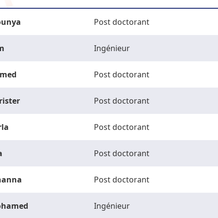
unya
Post doctorant
m
Ingénieur
med
Post doctorant
rister
Post doctorant
rla
Post doctorant
a
Post doctorant
hanna
Post doctorant
ohamed
Ingénieur