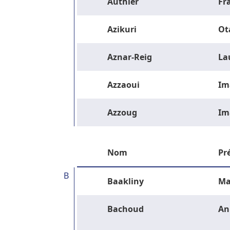
Authier
Fr
Azikuri
Ot
Aznar-Reig
La
Azzaoui
Im
Azzoug
Im
Nom
Pr
B
Baakliny
Ma
Bachoud
An