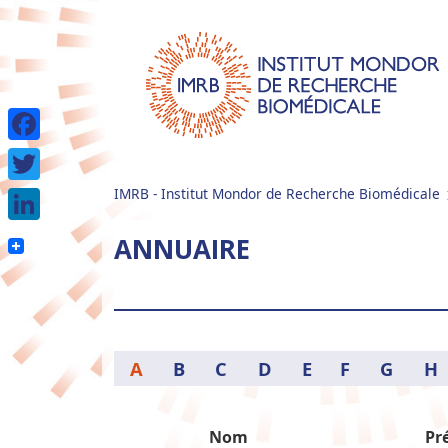
Facebook
IMRB - Institut Mondor de Recherche Biomédicale
Twitter
LinkedIn
ANNUAIRE
A
B
C
D
E
F
G
H
Nom
Pr