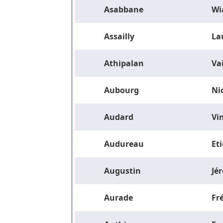
Asabbane
Wi
Assailly
La
Athipalan
Va
Aubourg
Ni
Audard
Vi
Audureau
Et
Augustin
Jé
Aurade
Fr