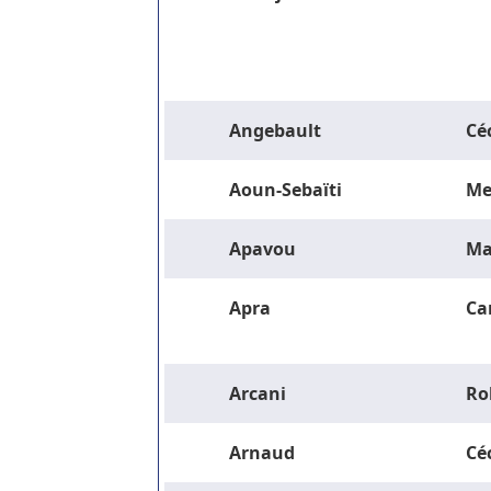
Angebault
Céc
Aoun-Sebaïti
Me
Apavou
Ma
Apra
Ca
Arcani
Ro
Arnaud
Céc