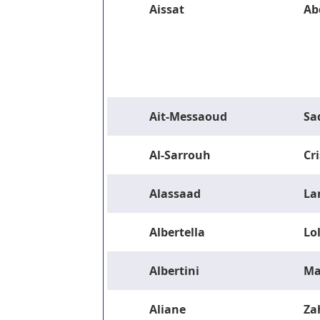
Aissat
Ab
Ait-Messaoud
Sa
Al-Sarrouh
Cri
Alassaad
La
Albertella
Lo
Albertini
Ma
Aliane
Za