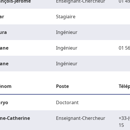
ançois-Jérôme
Enseignant-Chercheur
01 49
ar
Stagiaire
ura
Ingénieur
ane
Ingénieur
01 56
ane
Ingénieur
énom
Poste
Télé
ryo
Doctorant
ne-Catherine
Enseignant-Chercheur
+33-(
15