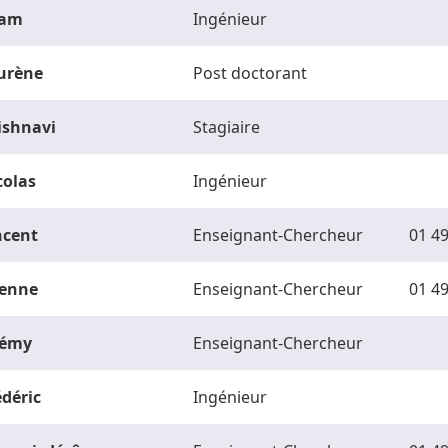
am
Ingénieur
urène
Post doctorant
ishnavi
Stagiaire
colas
Ingénieur
ncent
Enseignant-Chercheur
01 49
ienne
Enseignant-Chercheur
01 49
rémy
Enseignant-Chercheur
édéric
Ingénieur