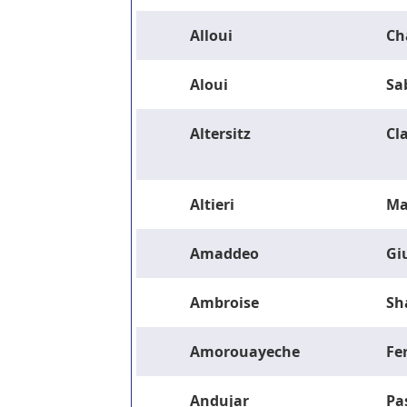
Alloui
Ch
Aloui
Sa
Altersitz
Cla
Altieri
Ma
Amaddeo
Gi
Ambroise
Sh
Amorouayeche
Fe
Andujar
Pa