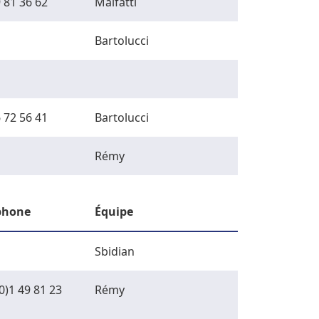
 81 36 62
Malfatti
Bartolucci
 72 56 41
Bartolucci
Rémy
phone
Équipe
Sbidian
0)1 49 81 23
Rémy