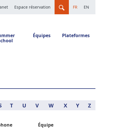
ranet
Espace réservation
FR
EN
ummer
Équipes
Plateformes
School
S
T
U
V
W
X
Y
Z
phone
Équipe