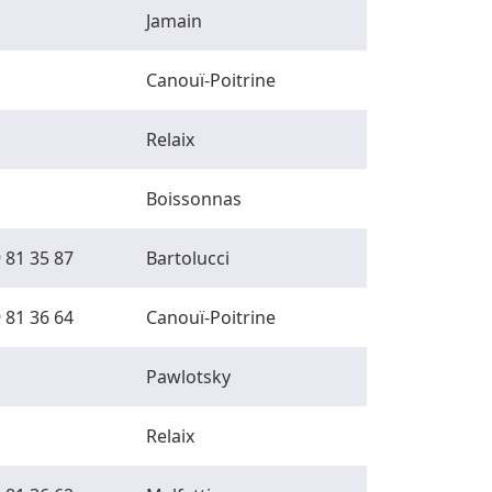
Jamain
Canouï-Poitrine
Relaix
Boissonnas
 81 35 87
Bartolucci
 81 36 64
Canouï-Poitrine
Pawlotsky
Relaix