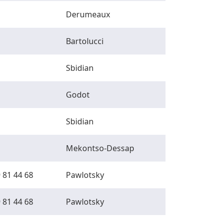
Derumeaux
Bartolucci
Sbidian
Godot
Sbidian
Mekontso-Dessap
 81 44 68
Pawlotsky
 81 44 68
Pawlotsky