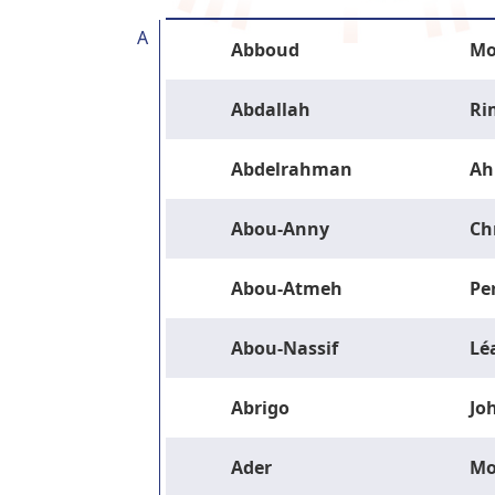
A
Abboud
Mo
Abdallah
Ri
Abdelrahman
Ah
Abou-Anny
Ch
Abou-Atmeh
Pe
Abou-Nassif
Lé
Abrigo
Jo
Ader
M