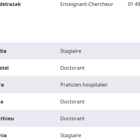
delrazak
Enseignant-Chercheur
01 49
dia
Stagiaire
stel
Doctorant
ra
Praticien hospitalier
la
Doctorant
thieu
Doctorant
hia
Stagiaire