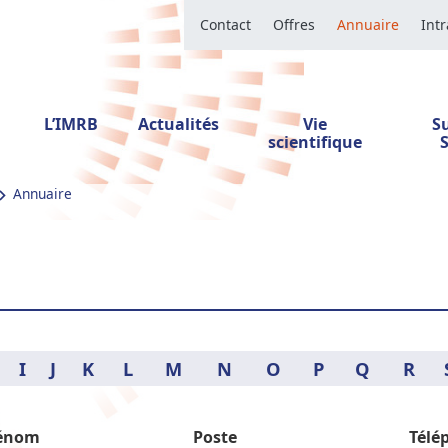
Contact
Offres
Annuaire
Int
L’IMRB
Actualités
Vie
S
scientifique
Annuaire
I
J
K
L
M
N
O
P
Q
R
énom
Poste
Télé