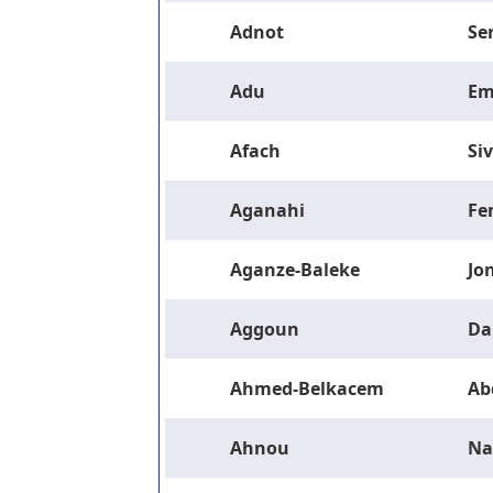
Adnot
Se
Adu
Em
Afach
Si
Aganahi
Fe
Aganze-Baleke
Jo
Aggoun
Da
Ahmed-Belkacem
Ab
Ahnou
Na