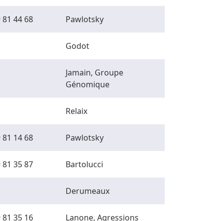
 81 44 68
Pawlotsky
Godot
Jamain, Groupe
Génomique
Relaix
 81 14 68
Pawlotsky
 81 35 87
Bartolucci
Derumeaux
 81 35 16
Lanone, Agressions