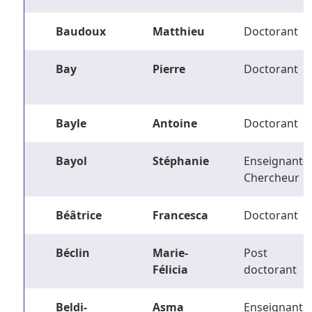
Baudoux
Matthieu
Doctorant
Bay
Pierre
Doctorant
Bayle
Antoine
Doctorant
Bayol
Stéphanie
Enseignant-
Chercheur
Béâtrice
Francesca
Doctorant
Béclin
Marie-
Post
Félicia
doctorant
Beldi-
Asma
Enseignant-