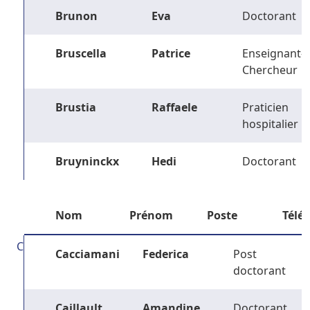
Brunon
Eva
Doctorant
Bruscella
Patrice
Enseignant-
Chercheur
Brustia
Raffaele
Praticien
hospitalier
Bruyninckx
Hedi
Doctorant
Nom
Prénom
Poste
Télé
C
Cacciamani
Federica
Post
doctorant
Caillault
Amandine
Doctorant