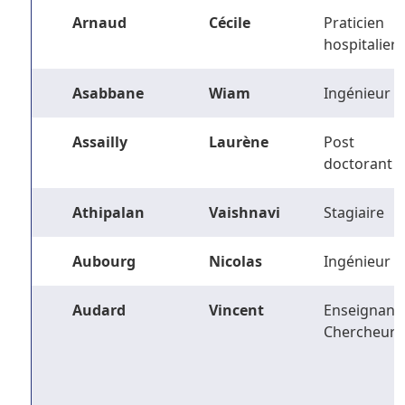
Arnaud
Cécile
Praticien
hospitalier
Asabbane
Wiam
Ingénieur
Assailly
Laurène
Post
doctorant
Athipalan
Vaishnavi
Stagiaire
Aubourg
Nicolas
Ingénieur
Audard
Vincent
Enseignant-
Chercheur