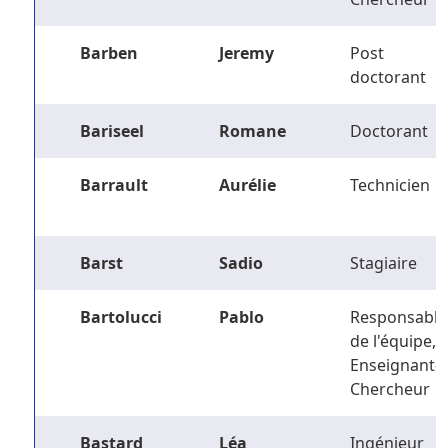
Barben
Jeremy
Post
doctorant
Bariseel
Romane
Doctorant
Barrault
Aurélie
Technicien
Barst
Sadio
Stagiaire
Bartolucci
Pablo
Responsable
de l'équipe,
Enseignant-
Chercheur
Bastard
Léa
Ingénieur