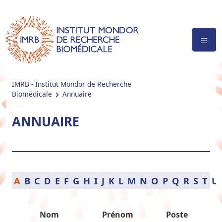
IMRB - Institut Mondor de Recherche
Biomédicale
Annuaire
ANNUAIRE
A
B
C
D
E
F
G
H
I
J
K
L
M
N
O
P
Q
R
S
T
U
Nom
Prénom
Poste