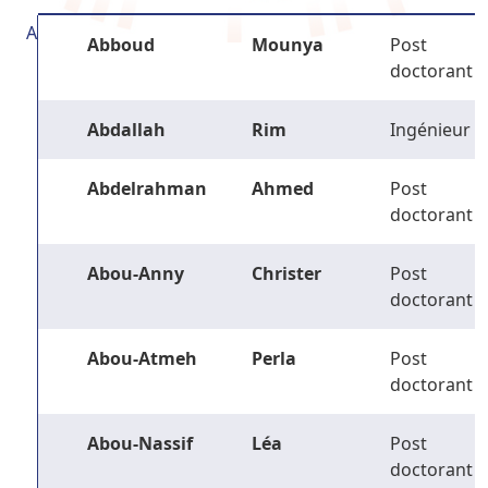
A
Abboud
Mounya
Post
doctorant
Abdallah
Rim
Ingénieur
Abdelrahman
Ahmed
Post
doctorant
Abou-Anny
Christer
Post
doctorant
Abou-Atmeh
Perla
Post
doctorant
Abou-Nassif
Léa
Post
doctorant