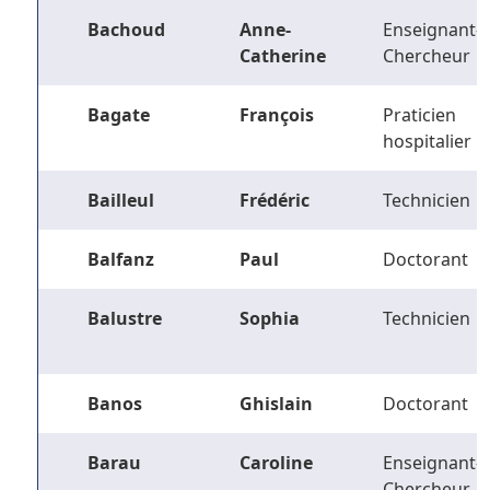
Bachoud
Anne-
Enseignant-
Catherine
Chercheur
Bagate
François
Praticien
hospitalier
Bailleul
Frédéric
Technicien
Balfanz
Paul
Doctorant
Balustre
Sophia
Technicien
Banos
Ghislain
Doctorant
Barau
Caroline
Enseignant-
Chercheur