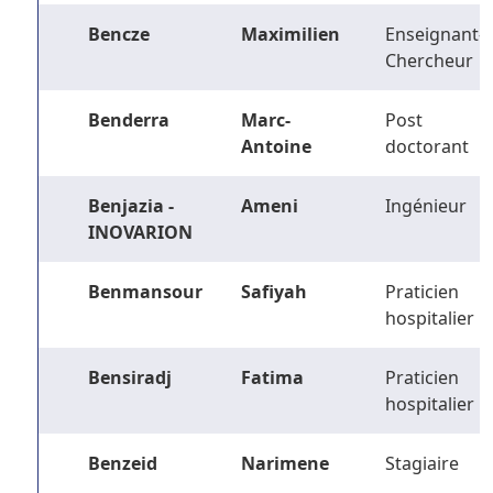
Bencze
Maximilien
Enseignant-
Chercheur
Benderra
Marc-
Post
Antoine
doctorant
Benjazia -
Ameni
Ingénieur
INOVARION
Benmansour
Safiyah
Praticien
hospitalier
Bensiradj
Fatima
Praticien
hospitalier
Benzeid
Narimene
Stagiaire