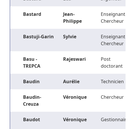
Bastard
Jean-
Enseignant-
Philippe
Chercheur
Bastuji-Garin
Sylvie
Enseignant-
Chercheur
Basu -
Rajeswari
Post
TREPCA
doctorant
Baudin
Aurélie
Technicien
Baudin-
Véronique
Chercheur
Creuza
Baudot
Véronique
Gestionnaire