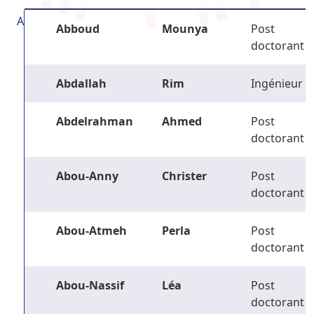
A
Abboud
Mounya
Post
doctorant
Abdallah
Rim
Ingénieur
Abdelrahman
Ahmed
Post
doctorant
Abou-Anny
Christer
Post
doctorant
Abou-Atmeh
Perla
Post
doctorant
Abou-Nassif
Léa
Post
doctorant