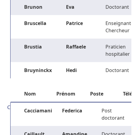
Brunon
Eva
Doctorant
Bruscella
Patrice
Enseignant-
Chercheur
Brustia
Raffaele
Praticien
hospitalier
Bruyninckx
Hedi
Doctorant
Nom
Prénom
Poste
Télé
C
Cacciamani
Federica
Post
doctorant
Caillault
Amandine
Doctorant