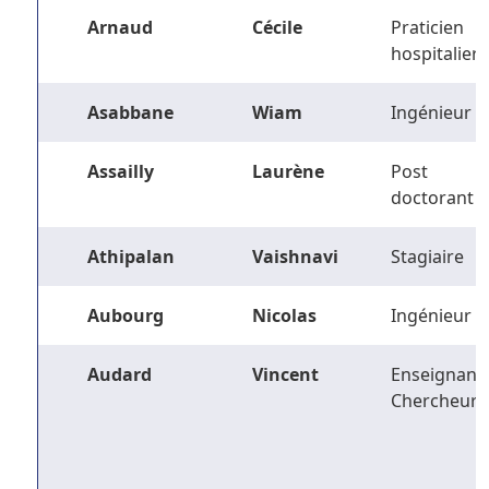
Arnaud
Cécile
Praticien
hospitalier
Asabbane
Wiam
Ingénieur
Assailly
Laurène
Post
doctorant
Athipalan
Vaishnavi
Stagiaire
Aubourg
Nicolas
Ingénieur
Audard
Vincent
Enseignant-
Chercheur