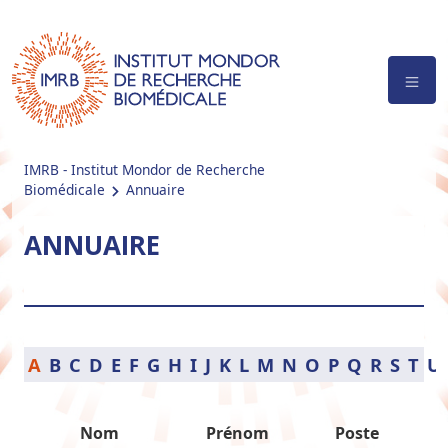
IMRB - Institut Mondor de Recherche
Biomédicale
Annuaire
ANNUAIRE
A
B
C
D
E
F
G
H
I
J
K
L
M
N
O
P
Q
R
S
T
U
Nom
Prénom
Poste