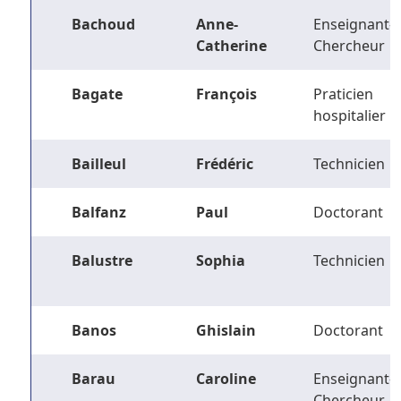
Bachoud
Anne-
Enseignant-
Catherine
Chercheur
Bagate
François
Praticien
hospitalier
Bailleul
Frédéric
Technicien
Balfanz
Paul
Doctorant
Balustre
Sophia
Technicien
Banos
Ghislain
Doctorant
Barau
Caroline
Enseignant-
Chercheur