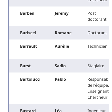
Barben
Jeremy
Post
doctorant
Bariseel
Romane
Doctorant
Barrault
Aurélie
Technicien
Barst
Sadio
Stagiaire
Bartolucci
Pablo
Responsable
de l'équipe,
Enseignant-
Chercheur
Bastard
Léa
Ingénieur