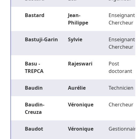
Bastard
Jean-
Enseignant-
Philippe
Chercheur
Bastuji-Garin
Sylvie
Enseignant-
Chercheur
Basu -
Rajeswari
Post
TREPCA
doctorant
Baudin
Aurélie
Technicien
Baudin-
Véronique
Chercheur
Creuza
Baudot
Véronique
Gestionnaire