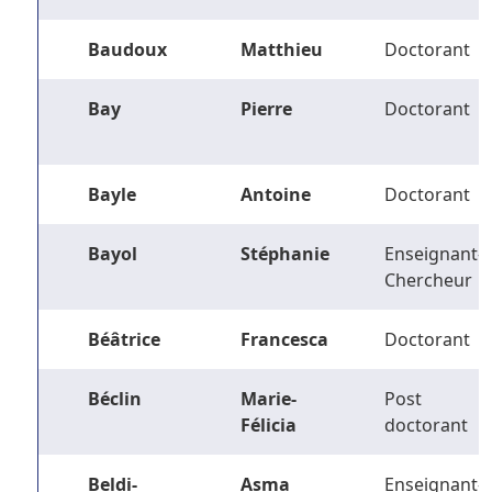
Baudoux
Matthieu
Doctorant
Bay
Pierre
Doctorant
Bayle
Antoine
Doctorant
Bayol
Stéphanie
Enseignant-
Chercheur
Béâtrice
Francesca
Doctorant
Béclin
Marie-
Post
Félicia
doctorant
Beldi-
Asma
Enseignant-