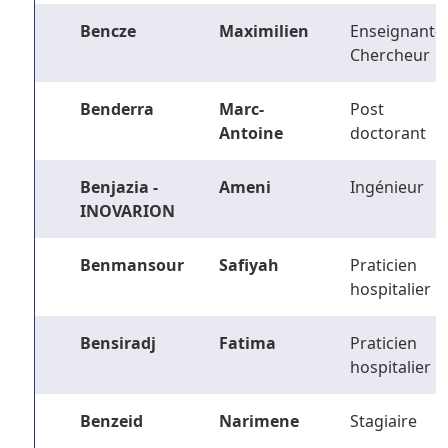
Bencze
Maximilien
Enseignant-
Chercheur
Benderra
Marc-
Post
Antoine
doctorant
Benjazia -
Ameni
Ingénieur
INOVARION
Benmansour
Safiyah
Praticien
hospitalier
Bensiradj
Fatima
Praticien
hospitalier
Benzeid
Narimene
Stagiaire