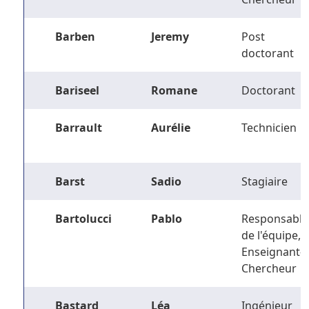
Barben
Jeremy
Post
doctorant
Bariseel
Romane
Doctorant
Barrault
Aurélie
Technicien
Barst
Sadio
Stagiaire
Bartolucci
Pablo
Responsable
de l'équipe,
Enseignant-
Chercheur
Bastard
Léa
Ingénieur