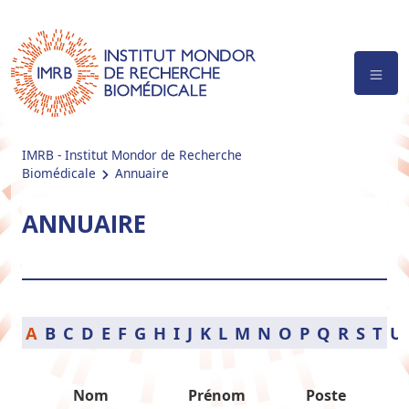
IMRB - Institut Mondor de Recherche
Biomédicale
Annuaire
ANNUAIRE
A
B
C
D
E
F
G
H
I
J
K
L
M
N
O
P
Q
R
S
T
U
Nom
Prénom
Poste