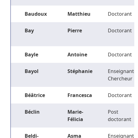
Baudoux
Matthieu
Doctorant
Bay
Pierre
Doctorant
Bayle
Antoine
Doctorant
Bayol
Stéphanie
Enseignant-
Chercheur
Béâtrice
Francesca
Doctorant
Béclin
Marie-
Post
Félicia
doctorant
Beldi-
Asma
Enseignant-