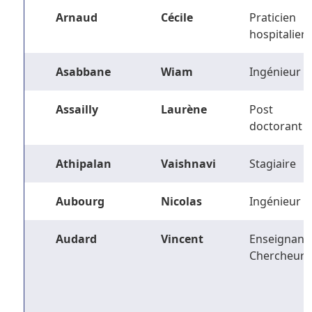
Arnaud
Cécile
Praticien
hospitalier
Asabbane
Wiam
Ingénieur
Assailly
Laurène
Post
doctorant
Athipalan
Vaishnavi
Stagiaire
Aubourg
Nicolas
Ingénieur
Audard
Vincent
Enseignant-
Chercheur