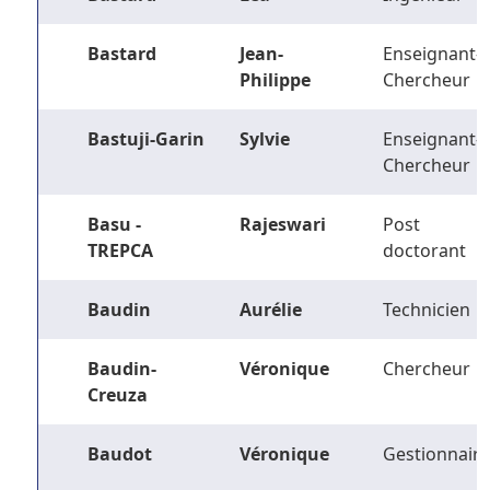
Bastard
Jean-
Enseignant-
Philippe
Chercheur
Bastuji-Garin
Sylvie
Enseignant-
Chercheur
Basu -
Rajeswari
Post
TREPCA
doctorant
Baudin
Aurélie
Technicien
Baudin-
Véronique
Chercheur
Creuza
Baudot
Véronique
Gestionnaire