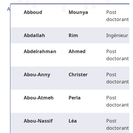
A
Abboud
Mounya
Post
doctorant
Abdallah
Rim
Ingénieur
Abdelrahman
Ahmed
Post
doctorant
Abou-Anny
Christer
Post
doctorant
Abou-Atmeh
Perla
Post
doctorant
Abou-Nassif
Léa
Post
doctorant