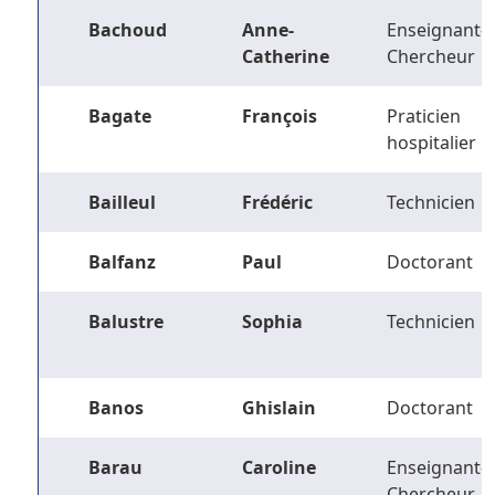
Bachoud
Anne-
Enseignant-
Catherine
Chercheur
Bagate
François
Praticien
hospitalier
Bailleul
Frédéric
Technicien
Balfanz
Paul
Doctorant
Balustre
Sophia
Technicien
Banos
Ghislain
Doctorant
Barau
Caroline
Enseignant-
Chercheur