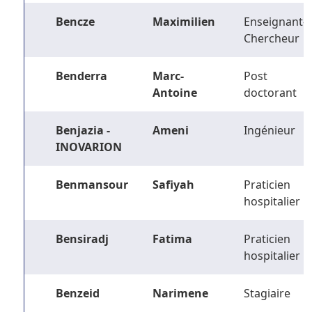
Bencze
Maximilien
Enseignant-
Chercheur
Benderra
Marc-
Post
Antoine
doctorant
Benjazia -
Ameni
Ingénieur
INOVARION
Benmansour
Safiyah
Praticien
hospitalier
Bensiradj
Fatima
Praticien
hospitalier
Benzeid
Narimene
Stagiaire