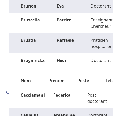
Brunon
Eva
Doctorant
Bruscella
Patrice
Enseignant-
Chercheur
Brustia
Raffaele
Praticien
hospitalier
Bruyninckx
Hedi
Doctorant
Nom
Prénom
Poste
Télé
C
Cacciamani
Federica
Post
doctorant
Caillault
Amandine
Doctorant