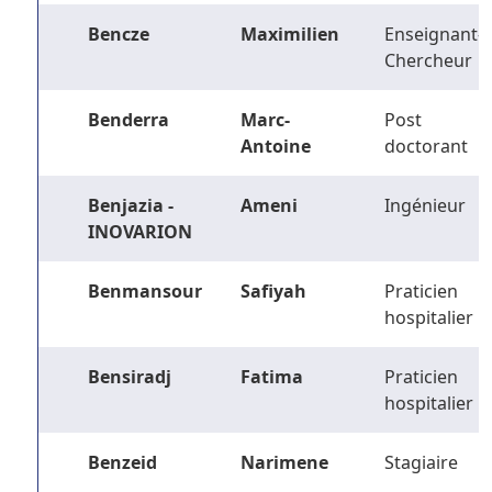
Bencze
Maximilien
Enseignant-
Chercheur
Benderra
Marc-
Post
Antoine
doctorant
Benjazia -
Ameni
Ingénieur
INOVARION
Benmansour
Safiyah
Praticien
hospitalier
Bensiradj
Fatima
Praticien
hospitalier
Benzeid
Narimene
Stagiaire