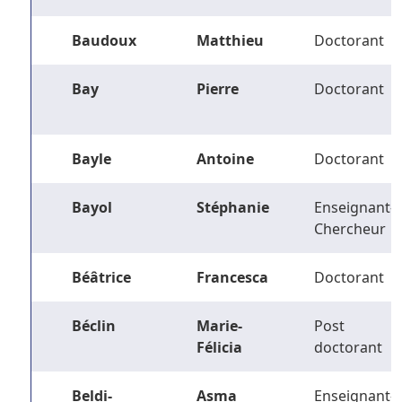
Baudoux
Matthieu
Doctorant
Bay
Pierre
Doctorant
Bayle
Antoine
Doctorant
Bayol
Stéphanie
Enseignant-
Chercheur
Béâtrice
Francesca
Doctorant
Béclin
Marie-
Post
Félicia
doctorant
Beldi-
Asma
Enseignant-