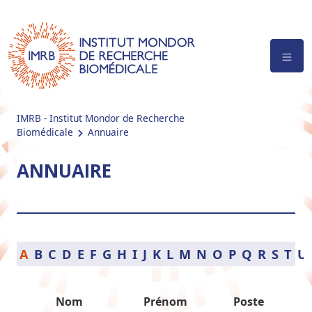
IMRB - Institut Mondor de Recherche
Biomédicale
Annuaire
ANNUAIRE
A
B
C
D
E
F
G
H
I
J
K
L
M
N
O
P
Q
R
S
T
U
Nom
Prénom
Poste