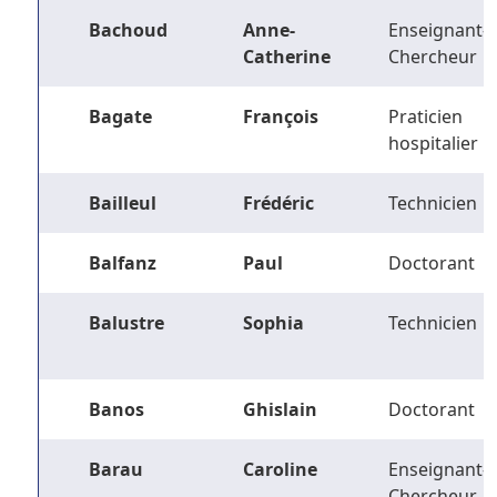
Bachoud
Anne-
Enseignant-
Catherine
Chercheur
Bagate
François
Praticien
hospitalier
Bailleul
Frédéric
Technicien
Balfanz
Paul
Doctorant
Balustre
Sophia
Technicien
Banos
Ghislain
Doctorant
Barau
Caroline
Enseignant-
Chercheur