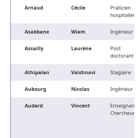
Arnaud
Cécile
Praticien
hospitalier
Asabbane
Wiam
Ingénieur
Assailly
Laurène
Post
doctorant
Athipalan
Vaishnavi
Stagiaire
Aubourg
Nicolas
Ingénieur
Audard
Vincent
Enseignant-
Chercheur