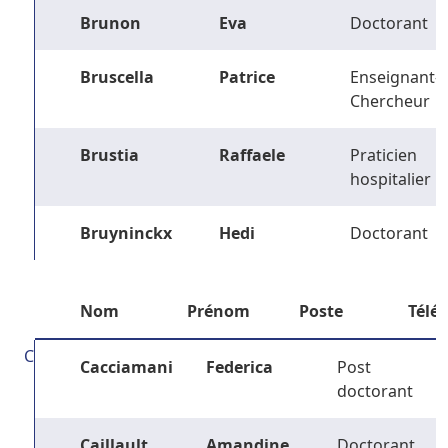
Brunon
Eva
Doctorant
Bruscella
Patrice
Enseignant-
Chercheur
Brustia
Raffaele
Praticien
hospitalier
Bruyninckx
Hedi
Doctorant
Nom
Prénom
Poste
Télé
C
Cacciamani
Federica
Post
doctorant
Caillault
Amandine
Doctorant