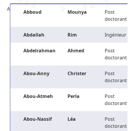
A
Abboud
Mounya
Post
doctorant
Abdallah
Rim
Ingénieur
Abdelrahman
Ahmed
Post
doctorant
Abou-Anny
Christer
Post
doctorant
Abou-Atmeh
Perla
Post
doctorant
Abou-Nassif
Léa
Post
doctorant