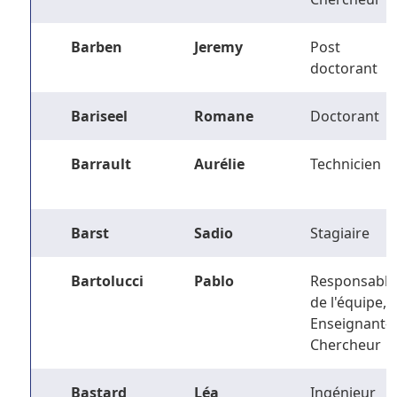
Barben
Jeremy
Post
doctorant
Bariseel
Romane
Doctorant
Barrault
Aurélie
Technicien
Barst
Sadio
Stagiaire
Bartolucci
Pablo
Responsable
de l'équipe,
Enseignant-
Chercheur
Bastard
Léa
Ingénieur