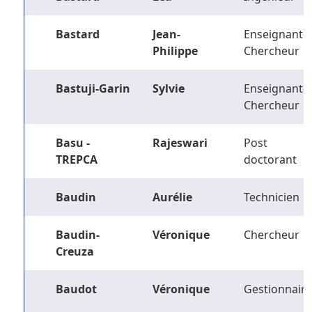
Bastard
Jean-
Enseignant-
Philippe
Chercheur
Bastuji-Garin
Sylvie
Enseignant-
Chercheur
Basu -
Rajeswari
Post
TREPCA
doctorant
Baudin
Aurélie
Technicien
Baudin-
Véronique
Chercheur
Creuza
Baudot
Véronique
Gestionnaire