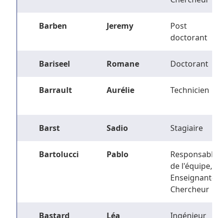
Barben
Jeremy
Post
doctorant
Bariseel
Romane
Doctorant
Barrault
Aurélie
Technicien
Barst
Sadio
Stagiaire
Bartolucci
Pablo
Responsable
de l'équipe,
Enseignant-
Chercheur
Bastard
Léa
Ingénieur