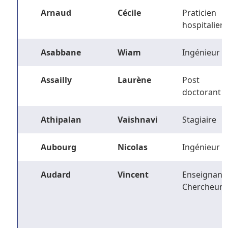
Arnaud
Cécile
Praticien
hospitalier
Asabbane
Wiam
Ingénieur
Assailly
Laurène
Post
doctorant
Athipalan
Vaishnavi
Stagiaire
Aubourg
Nicolas
Ingénieur
Audard
Vincent
Enseignant-
Chercheur