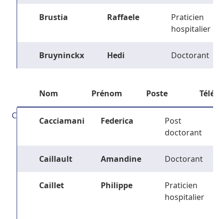
Brustia
Raffaele
Praticien
hospitalier
Bruyninckx
Hedi
Doctorant
Nom
Prénom
Poste
Télé
C
Cacciamani
Federica
Post
doctorant
Caillault
Amandine
Doctorant
Caillet
Philippe
Praticien
hospitalier