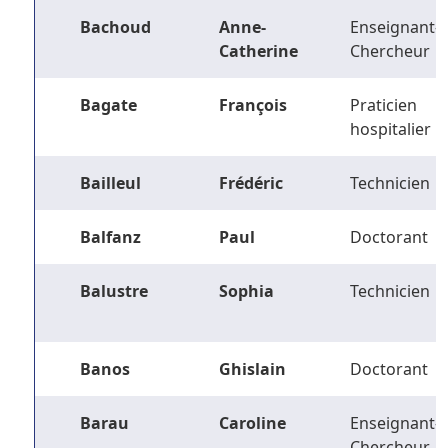
Bachoud
Anne-
Enseignant-
Catherine
Chercheur
Bagate
François
Praticien
hospitalier
Bailleul
Frédéric
Technicien
Balfanz
Paul
Doctorant
Balustre
Sophia
Technicien
Banos
Ghislain
Doctorant
Barau
Caroline
Enseignant-
Chercheur