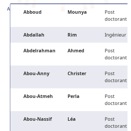
A
Abboud
Mounya
Post
doctorant
Abdallah
Rim
Ingénieur
Abdelrahman
Ahmed
Post
doctorant
Abou-Anny
Christer
Post
doctorant
Abou-Atmeh
Perla
Post
doctorant
Abou-Nassif
Léa
Post
doctorant