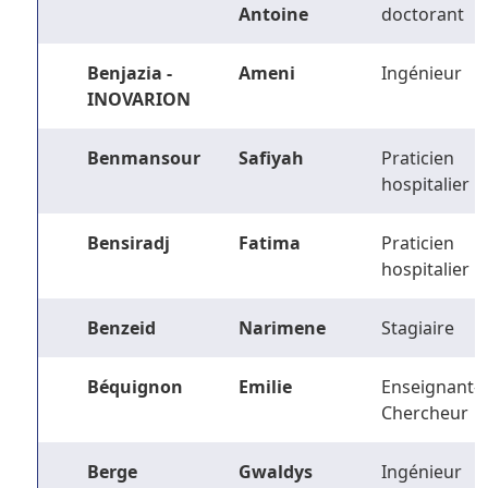
Antoine
doctorant
Benjazia -
Ameni
Ingénieur
INOVARION
Benmansour
Safiyah
Praticien
hospitalier
Bensiradj
Fatima
Praticien
hospitalier
Benzeid
Narimene
Stagiaire
Béquignon
Emilie
Enseignant-
Chercheur
Berge
Gwaldys
Ingénieur