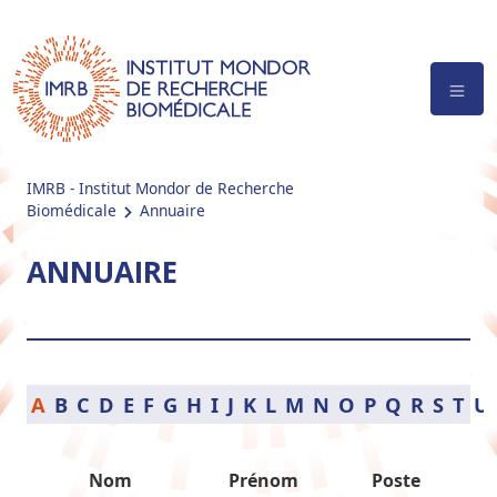
IMRB - Institut Mondor de Recherche
Biomédicale
Annuaire
ANNUAIRE
A
B
C
D
E
F
G
H
I
J
K
L
M
N
O
P
Q
R
S
T
U
Nom
Prénom
Poste