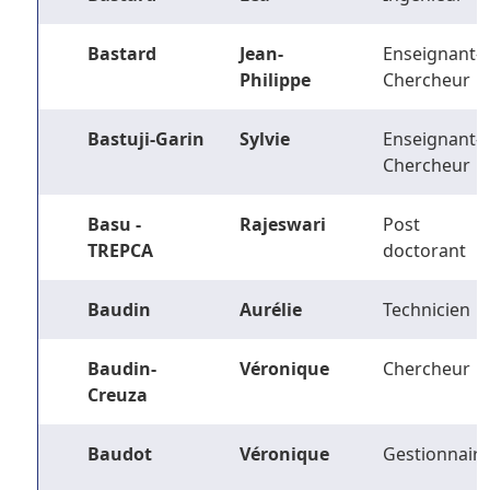
Bastard
Jean-
Enseignant-
Philippe
Chercheur
Bastuji-Garin
Sylvie
Enseignant-
Chercheur
Basu -
Rajeswari
Post
TREPCA
doctorant
Baudin
Aurélie
Technicien
Baudin-
Véronique
Chercheur
Creuza
Baudot
Véronique
Gestionnaire