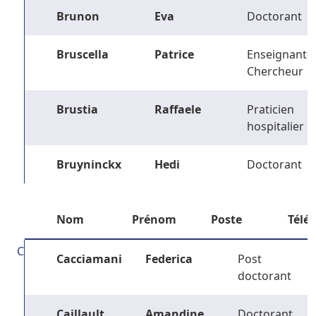
Brunon
Eva
Doctorant
Bruscella
Patrice
Enseignant-
Chercheur
Brustia
Raffaele
Praticien
hospitalier
Bruyninckx
Hedi
Doctorant
Nom
Prénom
Poste
Télé
C
Cacciamani
Federica
Post
doctorant
Caillault
Amandine
Doctorant