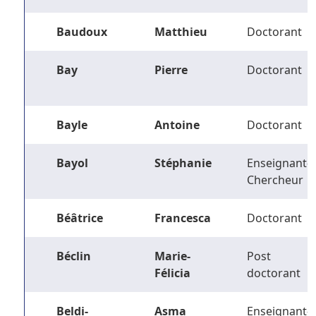
Baudoux
Matthieu
Doctorant
Bay
Pierre
Doctorant
Bayle
Antoine
Doctorant
Bayol
Stéphanie
Enseignant-
Chercheur
Béâtrice
Francesca
Doctorant
Béclin
Marie-
Post
Félicia
doctorant
Beldi-
Asma
Enseignant-