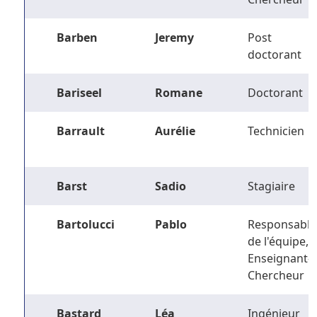
Barben
Jeremy
Post
doctorant
Bariseel
Romane
Doctorant
Barrault
Aurélie
Technicien
Barst
Sadio
Stagiaire
Bartolucci
Pablo
Responsable
de l'équipe,
Enseignant-
Chercheur
Bastard
Léa
Ingénieur