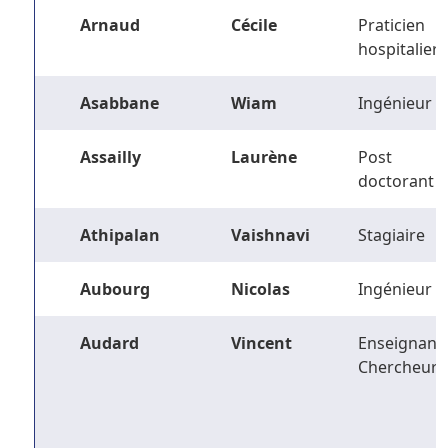
Arnaud
Cécile
Praticien
hospitalier
Asabbane
Wiam
Ingénieur
Assailly
Laurène
Post
doctorant
Athipalan
Vaishnavi
Stagiaire
Aubourg
Nicolas
Ingénieur
Audard
Vincent
Enseignant-
Chercheur