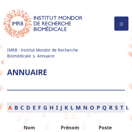
IMRB - Institut Mondor de Recherche
Biomédicale
Annuaire
ANNUAIRE
A
B
C
D
E
F
G
H
I
J
K
L
M
N
O
P
Q
R
S
T
U
Nom
Prénom
Poste