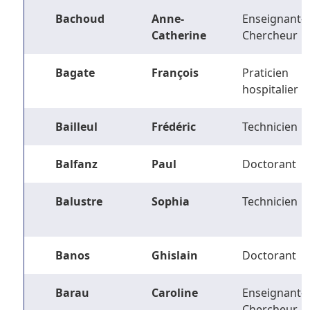
Bachoud
Anne-
Enseignant-
Catherine
Chercheur
Bagate
François
Praticien
hospitalier
Bailleul
Frédéric
Technicien
Balfanz
Paul
Doctorant
Balustre
Sophia
Technicien
Banos
Ghislain
Doctorant
Barau
Caroline
Enseignant-
Chercheur