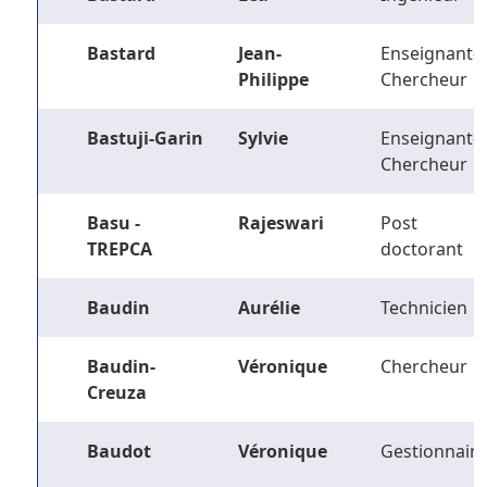
Bastard
Jean-
Enseignant-
Philippe
Chercheur
Bastuji-Garin
Sylvie
Enseignant-
Chercheur
Basu -
Rajeswari
Post
TREPCA
doctorant
Baudin
Aurélie
Technicien
Baudin-
Véronique
Chercheur
Creuza
Baudot
Véronique
Gestionnaire