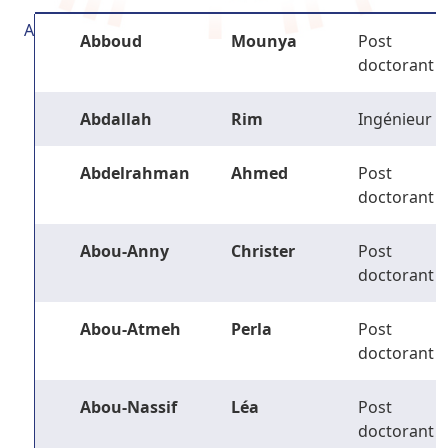
A
Abboud
Mounya
Post
doctorant
Abdallah
Rim
Ingénieur
Abdelrahman
Ahmed
Post
doctorant
Abou-Anny
Christer
Post
doctorant
Abou-Atmeh
Perla
Post
doctorant
Abou-Nassif
Léa
Post
doctorant