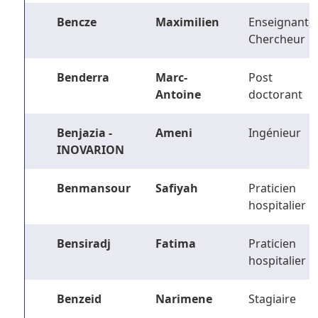
Bencze
Maximilien
Enseignant-
Chercheur
Benderra
Marc-
Post
Antoine
doctorant
Benjazia -
Ameni
Ingénieur
INOVARION
Benmansour
Safiyah
Praticien
hospitalier
Bensiradj
Fatima
Praticien
hospitalier
Benzeid
Narimene
Stagiaire