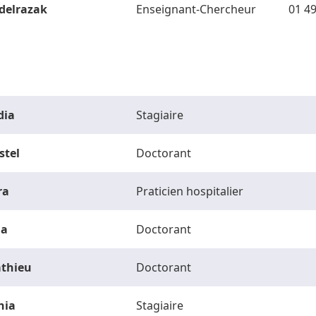
delrazak
Enseignant-Chercheur
01 49
dia
Stagiaire
stel
Doctorant
ra
Praticien hospitalier
la
Doctorant
thieu
Doctorant
hia
Stagiaire