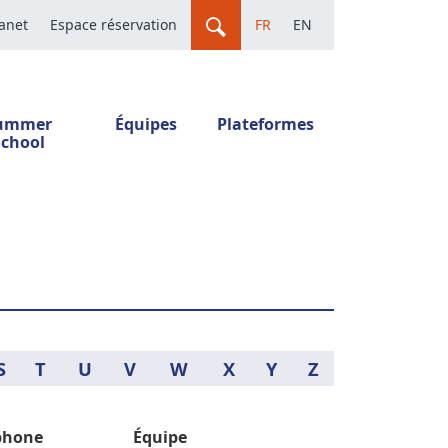
ranet
Espace réservation
FR
EN
ummer
Équipes
Plateformes
School
S
T
U
V
W
X
Y
Z
phone
Équipe