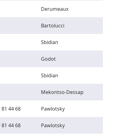
Derumeaux
Bartolucci
Sbidian
Godot
Sbidian
Mekontso-Dessap
 81 44 68
Pawlotsky
 81 44 68
Pawlotsky