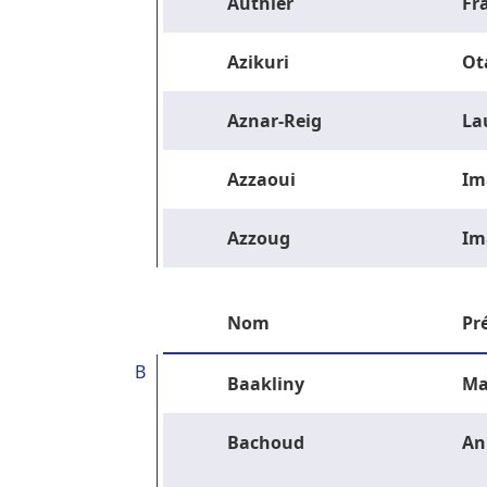
Authier
Fr
Azikuri
Ot
Aznar-Reig
La
Azzaoui
Im
Azzoug
Im
Nom
Pr
B
Baakliny
Ma
Bachoud
An