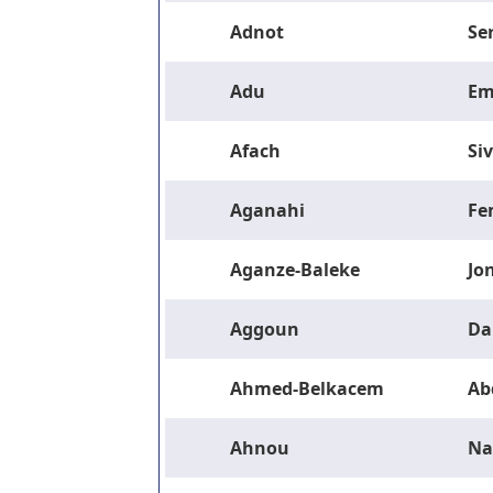
Adnot
Se
Adu
Em
Afach
Si
Aganahi
Fe
Aganze-Baleke
Jo
Aggoun
Da
Ahmed-Belkacem
Ab
Ahnou
Na