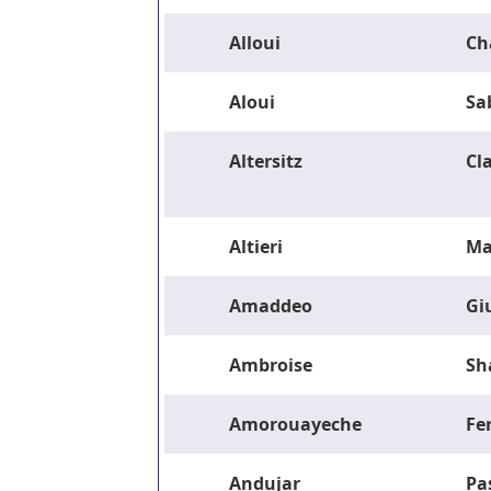
Alloui
Ch
Aloui
Sa
Altersitz
Cla
Altieri
Ma
Amaddeo
Gi
Ambroise
Sh
Amorouayeche
Fe
Andujar
Pa