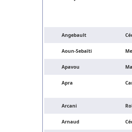
Angebault
Céc
Aoun-Sebaïti
Me
Apavou
Ma
Apra
Ca
Arcani
Ro
Arnaud
Céc