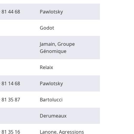
 81 44 68
Pawlotsky
Godot
Jamain, Groupe
Génomique
Relaix
 81 14 68
Pawlotsky
 81 35 87
Bartolucci
Derumeaux
 81 35 16
Lanone, Agressions