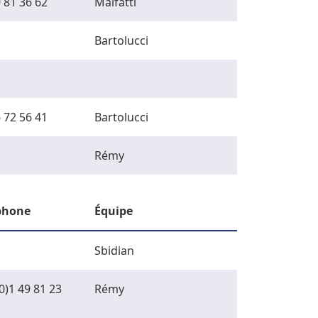
 81 36 62
Malfatti
Bartolucci
 72 56 41
Bartolucci
Rémy
phone
Équipe
Sbidian
0)1 49 81 23
Rémy