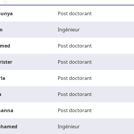
unya
Post doctorant
m
Ingénieur
med
Post doctorant
rister
Post doctorant
rla
Post doctorant
a
Post doctorant
hanna
Post doctorant
ohamed
Ingénieur