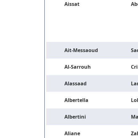
Aissat
Ab
Ait-Messaoud
Sa
Al-Sarrouh
Cri
Alassaad
La
Albertella
Lo
Albertini
Ma
Aliane
Za