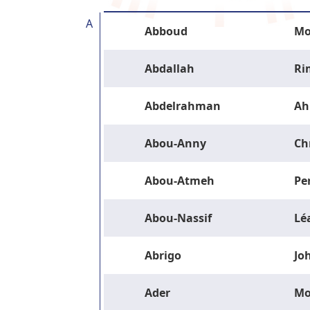
A
Abboud
Mo
Abdallah
Ri
Abdelrahman
Ah
Abou-Anny
Ch
Abou-Atmeh
Pe
Abou-Nassif
Lé
Abrigo
Jo
Ader
M