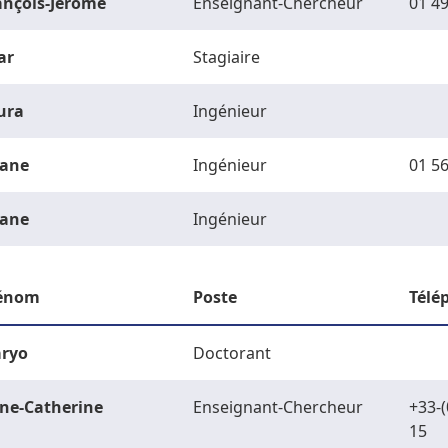
ançois-Jérôme
Enseignant-Chercheur
01 49
ar
Stagiaire
ura
Ingénieur
ane
Ingénieur
01 56
ane
Ingénieur
énom
Poste
Télé
ryo
Doctorant
ne-Catherine
Enseignant-Chercheur
+33-(
15