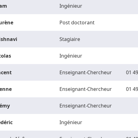
am
Ingénieur
urène
Post doctorant
ishnavi
Stagiaire
colas
Ingénieur
ncent
Enseignant-Chercheur
01 49
ienne
Enseignant-Chercheur
01 49
rémy
Enseignant-Chercheur
édéric
Ingénieur