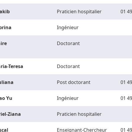
akib
Praticien hospitalier
01 49
brina
Ingénieur
ire
Doctorant
ria-Teresa
Doctorant
uliana
Post doctorant
01 49
ao Yu
Ingénieur
01 49
riel-Ziana
Praticien hospitalier
scal
Enseignant-Chercheur
01 49