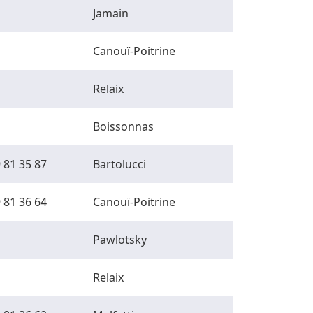
Jamain
Canouï-Poitrine
Relaix
Boissonnas
 81 35 87
Bartolucci
 81 36 64
Canouï-Poitrine
Pawlotsky
Relaix