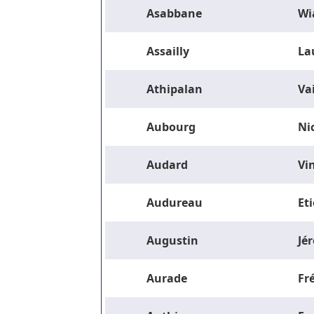
Asabbane
Wi
Assailly
La
Athipalan
Va
Aubourg
Ni
Audard
Vi
Audureau
Et
Augustin
Jé
Aurade
Fr