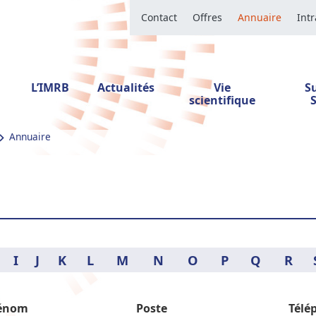
Contact
Offres
Annuaire
Int
L’IMRB
Actualités
Vie
S
scientifique
Annuaire
I
J
K
L
M
N
O
P
Q
R
énom
Poste
Télé