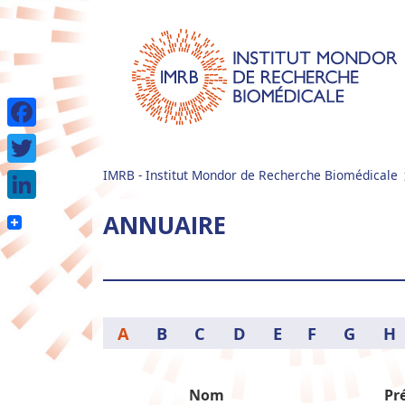
Facebook
IMRB - Institut Mondor de Recherche Biomédicale
Twitter
LinkedIn
ANNUAIRE
A
B
C
D
E
F
G
H
Nom
Pr