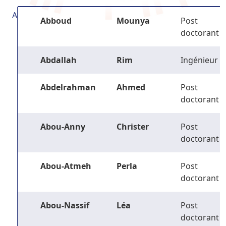
A
Abboud
Mounya
Post
doctorant
Abdallah
Rim
Ingénieur
Abdelrahman
Ahmed
Post
doctorant
Abou-Anny
Christer
Post
doctorant
Abou-Atmeh
Perla
Post
doctorant
Abou-Nassif
Léa
Post
doctorant