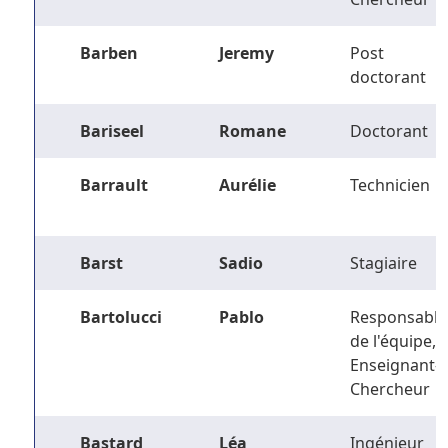
Barben
Jeremy
Post
doctorant
Bariseel
Romane
Doctorant
Barrault
Aurélie
Technicien
Barst
Sadio
Stagiaire
Bartolucci
Pablo
Responsable
de l'équipe,
Enseignant-
Chercheur
Bastard
Léa
Ingénieur