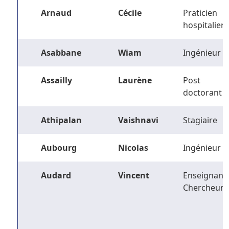
Arnaud
Cécile
Praticien
hospitalier
Asabbane
Wiam
Ingénieur
Assailly
Laurène
Post
doctorant
Athipalan
Vaishnavi
Stagiaire
Aubourg
Nicolas
Ingénieur
Audard
Vincent
Enseignant-
Chercheur