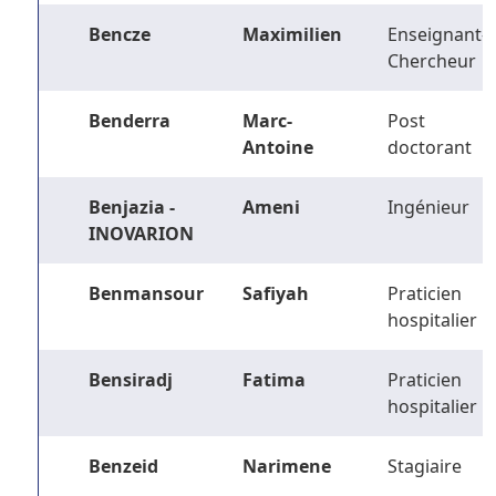
Bencze
Maximilien
Enseignant-
Chercheur
Benderra
Marc-
Post
Antoine
doctorant
Benjazia -
Ameni
Ingénieur
INOVARION
Benmansour
Safiyah
Praticien
hospitalier
Bensiradj
Fatima
Praticien
hospitalier
Benzeid
Narimene
Stagiaire