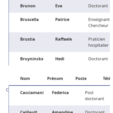
Brunon
Eva
Doctorant
Bruscella
Patrice
Enseignant-
Chercheur
Brustia
Raffaele
Praticien
hospitalier
Bruyninckx
Hedi
Doctorant
Nom
Prénom
Poste
Télé
C
Cacciamani
Federica
Post
doctorant
Caillault
Amandine
Doctorant