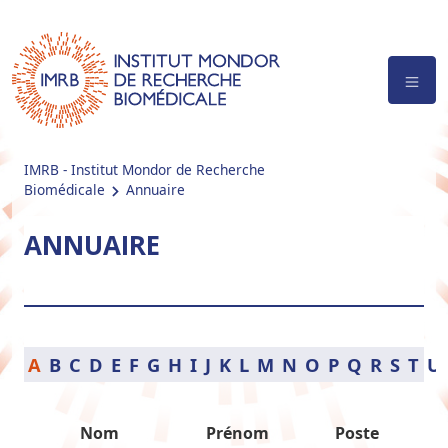
IMRB - Institut Mondor de Recherche
Biomédicale
Annuaire
ANNUAIRE
A
B
C
D
E
F
G
H
I
J
K
L
M
N
O
P
Q
R
S
T
U
Nom
Prénom
Poste