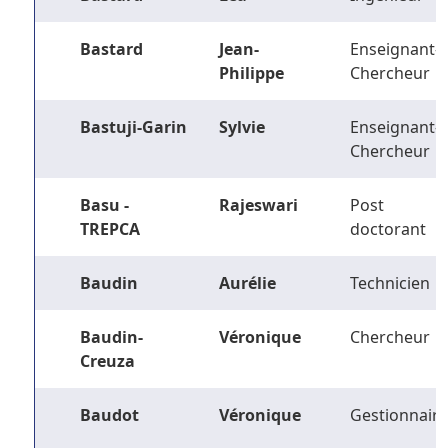
Bastard
Jean-
Enseignant-
Philippe
Chercheur
Bastuji-Garin
Sylvie
Enseignant-
Chercheur
Basu -
Rajeswari
Post
TREPCA
doctorant
Baudin
Aurélie
Technicien
Baudin-
Véronique
Chercheur
Creuza
Baudot
Véronique
Gestionnaire