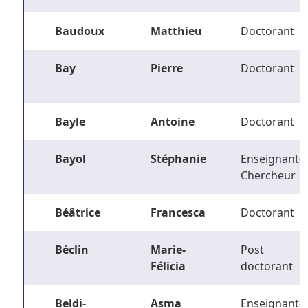
Baudoux
Matthieu
Doctorant
Bay
Pierre
Doctorant
Bayle
Antoine
Doctorant
Bayol
Stéphanie
Enseignant-
Chercheur
Béâtrice
Francesca
Doctorant
Béclin
Marie-
Post
Félicia
doctorant
Beldi-
Asma
Enseignant-