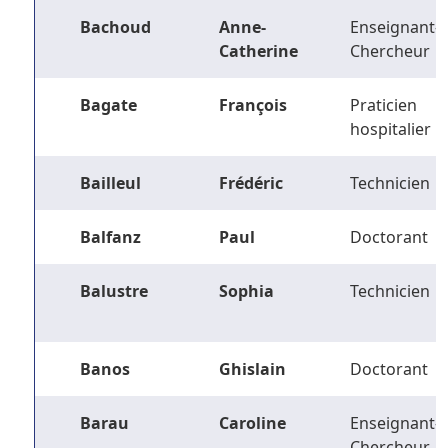
Bachoud
Anne-
Enseignant-
Catherine
Chercheur
Bagate
François
Praticien
hospitalier
Bailleul
Frédéric
Technicien
Balfanz
Paul
Doctorant
Balustre
Sophia
Technicien
Banos
Ghislain
Doctorant
Barau
Caroline
Enseignant-
Chercheur