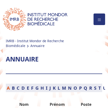
IMRB - Institut Mondor de Recherche
Biomédicale
Annuaire
ANNUAIRE
A
B
C
D
E
F
G
H
I
J
K
L
M
N
O
P
Q
R
S
T
U
Nom
Prénom
Poste