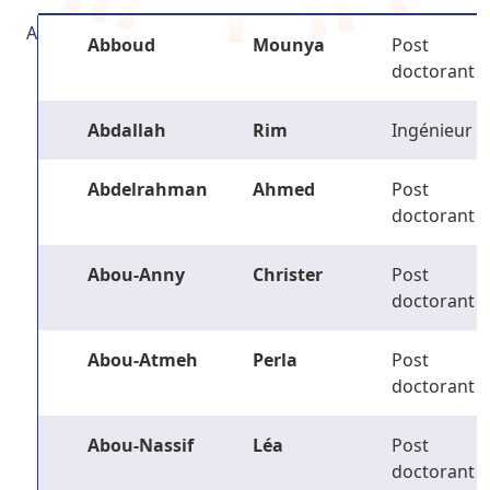
A
Abboud
Mounya
Post
doctorant
Abdallah
Rim
Ingénieur
Abdelrahman
Ahmed
Post
doctorant
Abou-Anny
Christer
Post
doctorant
Abou-Atmeh
Perla
Post
doctorant
Abou-Nassif
Léa
Post
doctorant