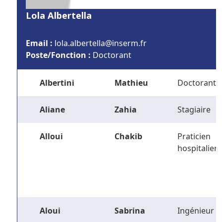
Lola Albertella
Email :
rf.mresni@alletrebla.alol
Poste/Fonction :
Doctorant
Albertini
Mathieu
Doctorant
Aliane
Zahia
Stagiaire
Alloui
Chakib
Praticien
hospitalier
Aloui
Sabrina
Ingénieur