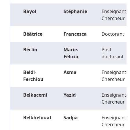
Bayol
Stéphanie
Enseignant-
Chercheur
Béâtrice
Francesca
Doctorant
Béclin
Marie-
Post
Félicia
doctorant
Beldi-
Asma
Enseignant-
Ferchiou
Chercheur
Belkacemi
Yazid
Enseignant-
Chercheur
Belkhelouat
Sadjia
Enseignant-
Chercheur