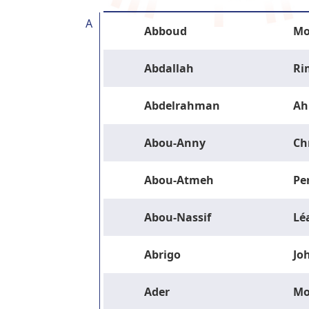
A
Abboud
Mo
Abdallah
Ri
Abdelrahman
Ah
Abou-Anny
Ch
Abou-Atmeh
Pe
Abou-Nassif
Lé
Abrigo
Jo
Ader
M