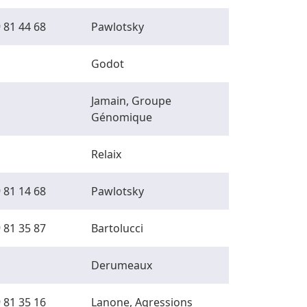
 81 44 68
Pawlotsky
Godot
Jamain, Groupe
Génomique
Relaix
 81 14 68
Pawlotsky
 81 35 87
Bartolucci
Derumeaux
 81 35 16
Lanone, Agressions