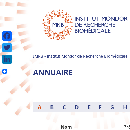
Facebook
IMRB - Institut Mondor de Recherche Biomédicale
Twitter
LinkedIn
ANNUAIRE
A
B
C
D
E
F
G
H
Nom
Pr