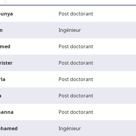
unya
Post doctorant
m
Ingénieur
med
Post doctorant
rister
Post doctorant
rla
Post doctorant
a
Post doctorant
hanna
Post doctorant
ohamed
Ingénieur