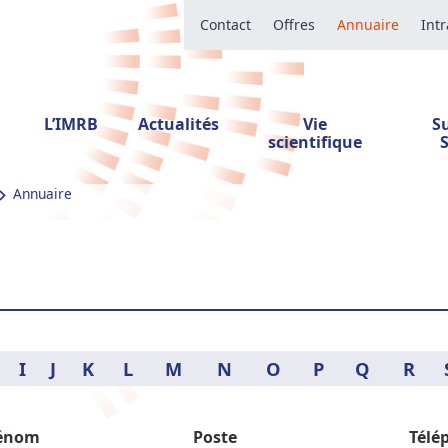
Contact
Offres
Annuaire
Int
L’IMRB
Actualités
Vie
S
scientifique
Annuaire
I
J
K
L
M
N
O
P
Q
R
énom
Poste
Télé