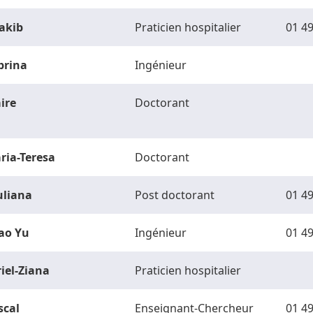
akib
Praticien hospitalier
01 49
brina
Ingénieur
ire
Doctorant
ria-Teresa
Doctorant
uliana
Post doctorant
01 49
ao Yu
Ingénieur
01 49
riel-Ziana
Praticien hospitalier
scal
Enseignant-Chercheur
01 49