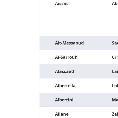
Aissat
Ab
Ait-Messaoud
Sa
Al-Sarrouh
Cri
Alassaad
La
Albertella
Lo
Albertini
Ma
Aliane
Za