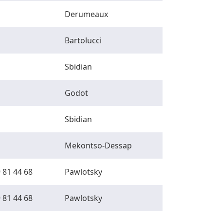
Derumeaux
Bartolucci
Sbidian
Godot
Sbidian
Mekontso-Dessap
 81 44 68
Pawlotsky
 81 44 68
Pawlotsky