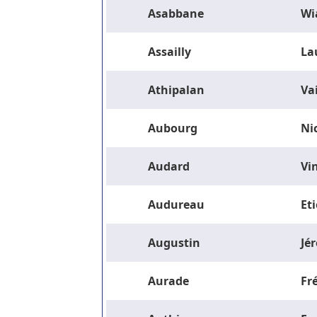
Asabbane
Wi
Assailly
La
Athipalan
Va
Aubourg
Ni
Audard
Vi
Audureau
Et
Augustin
Jé
Aurade
Fr