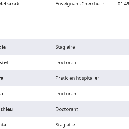
delrazak
Enseignant-Chercheur
01 49
dia
Stagiaire
stel
Doctorant
ra
Praticien hospitalier
la
Doctorant
thieu
Doctorant
hia
Stagiaire