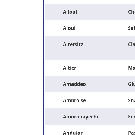
Alloui
Ch
Aloui
Sa
Altersitz
Cla
Altieri
Ma
Amaddeo
Gi
Ambroise
Sh
Amorouayeche
Fe
Andujar
Pa