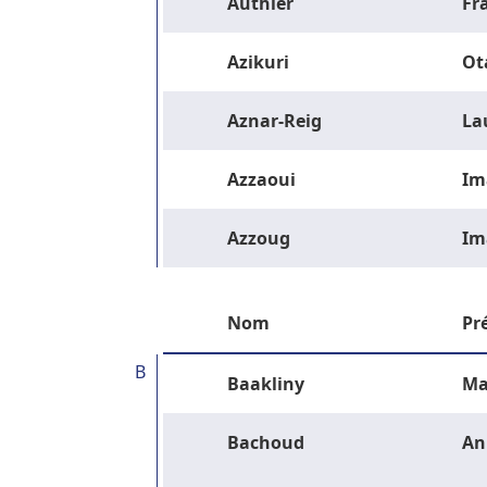
Authier
Fr
Azikuri
Ot
Aznar-Reig
La
Azzaoui
Im
Azzoug
Im
Nom
Pr
B
Baakliny
Ma
Bachoud
An