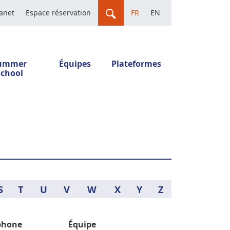
ranet
Espace réservation
FR
EN
ummer
Équipes
Plateformes
School
S
T
U
V
W
X
Y
Z
phone
Équipe