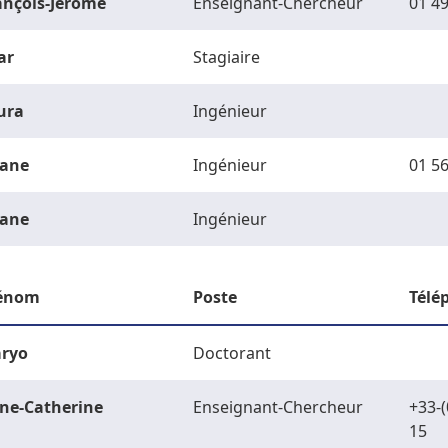
ançois-Jérôme
Enseignant-Chercheur
01 49
ar
Stagiaire
ura
Ingénieur
ane
Ingénieur
01 56
ane
Ingénieur
énom
Poste
Télé
ryo
Doctorant
ne-Catherine
Enseignant-Chercheur
+33-(
15