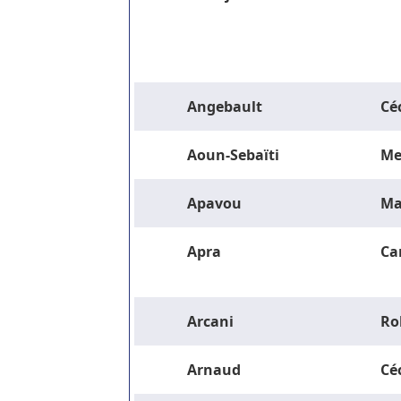
Angebault
Céc
Aoun-Sebaïti
Me
Apavou
Ma
Apra
Ca
Arcani
Ro
Arnaud
Céc