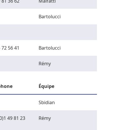
 81 36 62
Malfatti
Bartolucci
 72 56 41
Bartolucci
Rémy
phone
Équipe
Sbidian
0)1 49 81 23
Rémy