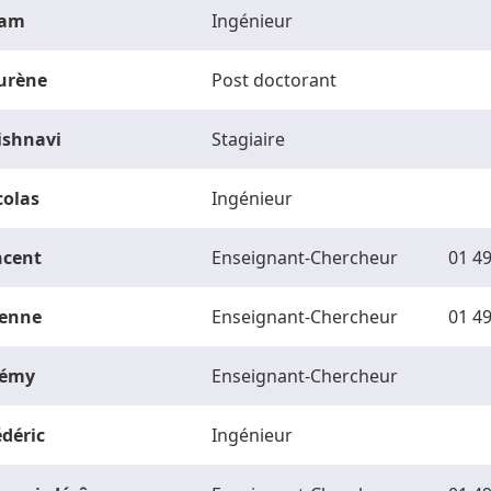
am
Ingénieur
urène
Post doctorant
ishnavi
Stagiaire
colas
Ingénieur
ncent
Enseignant-Chercheur
01 49
ienne
Enseignant-Chercheur
01 49
rémy
Enseignant-Chercheur
édéric
Ingénieur