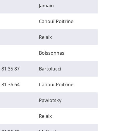
Jamain
Canouï-Poitrine
Relaix
Boissonnas
 81 35 87
Bartolucci
 81 36 64
Canouï-Poitrine
Pawlotsky
Relaix