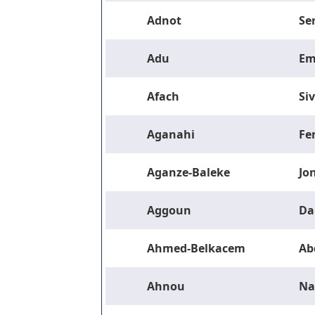
Adnot
Se
Adu
Em
Afach
Si
Aganahi
Fe
Aganze-Baleke
Jo
Aggoun
Da
Ahmed-Belkacem
Ab
Ahnou
Na