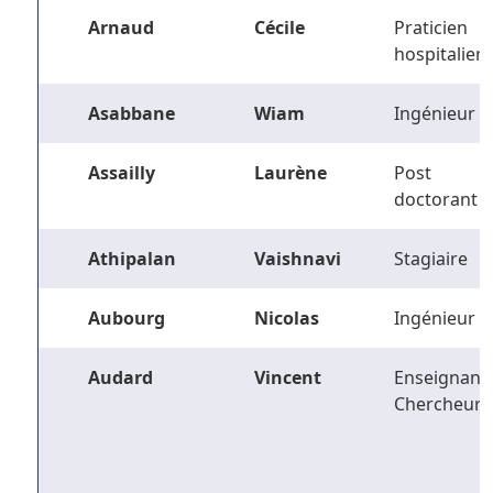
Arnaud
Cécile
Praticien
hospitalier
Asabbane
Wiam
Ingénieur
Assailly
Laurène
Post
doctorant
Athipalan
Vaishnavi
Stagiaire
Aubourg
Nicolas
Ingénieur
Audard
Vincent
Enseignant-
Chercheur