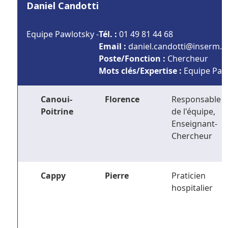
Daniel Candotti
Equipe Pawlotsky -
Tél. :
01 49 81 44 68
Email :
rf.mresni@ittodnac.leina
Poste/Fonction :
Chercheur
Mots clés/Expertise :
Equipe Pawl
Canoui-
Florence
Responsable
Poitrine
de l'équipe,
Enseignant-
Chercheur
Cappy
Pierre
Praticien
hospitalier