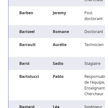
Barben
Jeremy
Post
doctorant
Bariseel
Romane
Doctorant
Barrault
Aurélie
Technicien
Barst
Sadio
Stagiaire
Bartolucci
Pablo
Responsable
de l'équipe,
Enseignant-
Chercheur
Bastard
Léa
Ingénieur