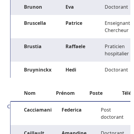
Brunon
Eva
Doctorant
Bruscella
Patrice
Enseignant-
Chercheur
Brustia
Raffaele
Praticien
hospitalier
Bruyninckx
Hedi
Doctorant
Nom
Prénom
Poste
Télé
C
Cacciamani
Federica
Post
doctorant
Caillault
Amandine
Doctorant