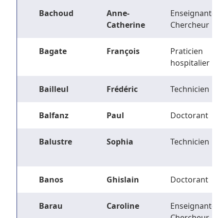
Bachoud
Anne-
Enseignant-
Catherine
Chercheur
Bagate
François
Praticien
hospitalier
Bailleul
Frédéric
Technicien
Balfanz
Paul
Doctorant
Balustre
Sophia
Technicien
Banos
Ghislain
Doctorant
Barau
Caroline
Enseignant-
Chercheur