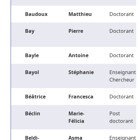
Baudoux
Matthieu
Doctorant
Bay
Pierre
Doctorant
Bayle
Antoine
Doctorant
Bayol
Stéphanie
Enseignant-
Chercheur
Béâtrice
Francesca
Doctorant
Béclin
Marie-
Post
Félicia
doctorant
Beldi-
Asma
Enseignant-