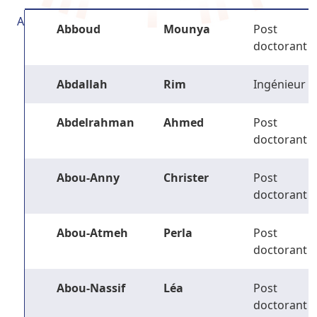
A
Abboud
Mounya
Post
doctorant
Abdallah
Rim
Ingénieur
Abdelrahman
Ahmed
Post
doctorant
Abou-Anny
Christer
Post
doctorant
Abou-Atmeh
Perla
Post
doctorant
Abou-Nassif
Léa
Post
doctorant