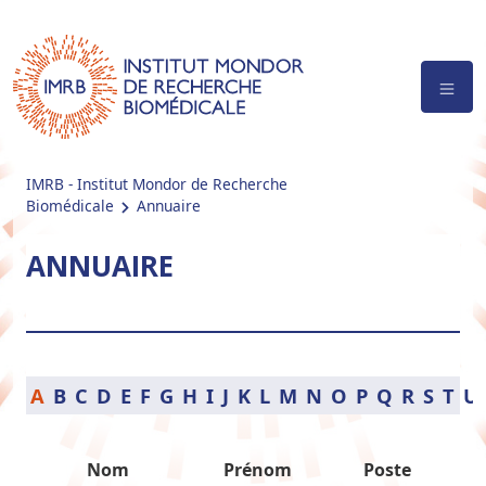
IMRB - Institut Mondor de Recherche
Biomédicale
Annuaire
ANNUAIRE
A
B
C
D
E
F
G
H
I
J
K
L
M
N
O
P
Q
R
S
T
U
Nom
Prénom
Poste