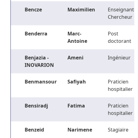
Bencze
Maximilien
Enseignant-
Chercheur
Benderra
Marc-
Post
Antoine
doctorant
Benjazia -
Ameni
Ingénieur
INOVARION
Benmansour
Safiyah
Praticien
hospitalier
Bensiradj
Fatima
Praticien
hospitalier
Benzeid
Narimene
Stagiaire