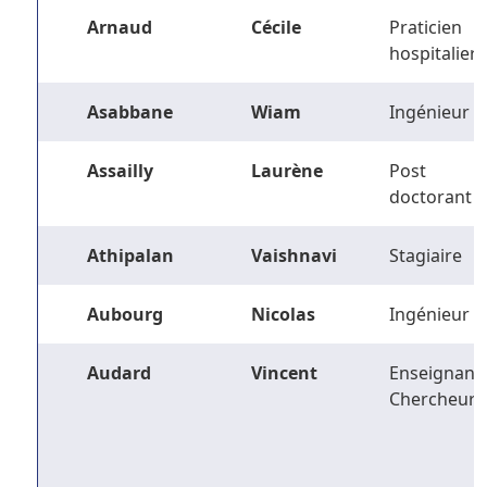
Arnaud
Cécile
Praticien
hospitalier
Asabbane
Wiam
Ingénieur
Assailly
Laurène
Post
doctorant
Athipalan
Vaishnavi
Stagiaire
Aubourg
Nicolas
Ingénieur
Audard
Vincent
Enseignant-
Chercheur