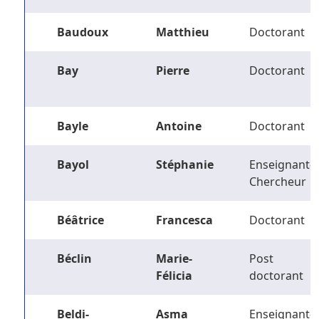
Baudoux
Matthieu
Doctorant
Bay
Pierre
Doctorant
Bayle
Antoine
Doctorant
Bayol
Stéphanie
Enseignant-
Chercheur
Béâtrice
Francesca
Doctorant
Béclin
Marie-
Post
Félicia
doctorant
Beldi-
Asma
Enseignant-