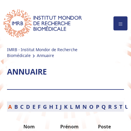
IMRB - Institut Mondor de Recherche
Biomédicale
Annuaire
ANNUAIRE
A
B
C
D
E
F
G
H
I
J
K
L
M
N
O
P
Q
R
S
T
U
Nom
Prénom
Poste