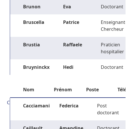
Brunon
Eva
Doctorant
Bruscella
Patrice
Enseignant-
Chercheur
Brustia
Raffaele
Praticien
hospitalier
Bruyninckx
Hedi
Doctorant
Nom
Prénom
Poste
Télé
C
Cacciamani
Federica
Post
doctorant
Caillault
Amandine
Doctorant