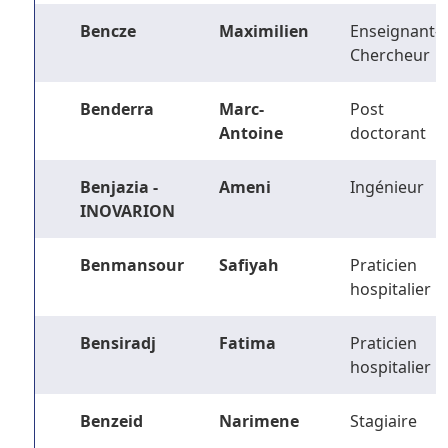
Bencze
Maximilien
Enseignant-
Chercheur
Benderra
Marc-
Post
Antoine
doctorant
Benjazia -
Ameni
Ingénieur
INOVARION
Benmansour
Safiyah
Praticien
hospitalier
Bensiradj
Fatima
Praticien
hospitalier
Benzeid
Narimene
Stagiaire