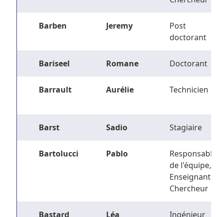
Barben
Jeremy
Post
doctorant
Bariseel
Romane
Doctorant
Barrault
Aurélie
Technicien
Barst
Sadio
Stagiaire
Bartolucci
Pablo
Responsable
de l'équipe,
Enseignant-
Chercheur
Bastard
Léa
Ingénieur