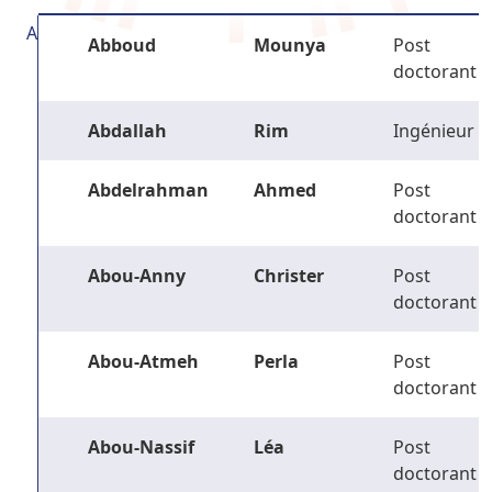
A
Abboud
Mounya
Post
doctorant
Abdallah
Rim
Ingénieur
Abdelrahman
Ahmed
Post
doctorant
Abou-Anny
Christer
Post
doctorant
Abou-Atmeh
Perla
Post
doctorant
Abou-Nassif
Léa
Post
doctorant