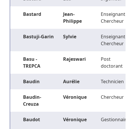
Bastard
Jean-
Enseignant-
Philippe
Chercheur
Bastuji-Garin
Sylvie
Enseignant-
Chercheur
Basu -
Rajeswari
Post
TREPCA
doctorant
Baudin
Aurélie
Technicien
Baudin-
Véronique
Chercheur
Creuza
Baudot
Véronique
Gestionnaire