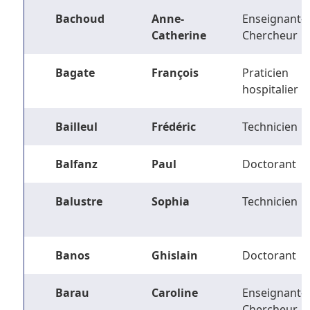
Bachoud
Anne-
Enseignant-
Catherine
Chercheur
Bagate
François
Praticien
hospitalier
Bailleul
Frédéric
Technicien
Balfanz
Paul
Doctorant
Balustre
Sophia
Technicien
Banos
Ghislain
Doctorant
Barau
Caroline
Enseignant-
Chercheur