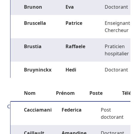
Brunon
Eva
Doctorant
Bruscella
Patrice
Enseignant-
Chercheur
Brustia
Raffaele
Praticien
hospitalier
Bruyninckx
Hedi
Doctorant
Nom
Prénom
Poste
Télé
C
Cacciamani
Federica
Post
doctorant
Caillault
Amandine
Doctorant