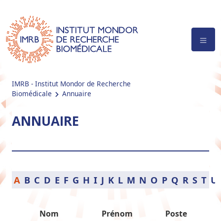
IMRB - Institut Mondor de Recherche
Biomédicale
Annuaire
ANNUAIRE
A
B
C
D
E
F
G
H
I
J
K
L
M
N
O
P
Q
R
S
T
U
Nom
Prénom
Poste