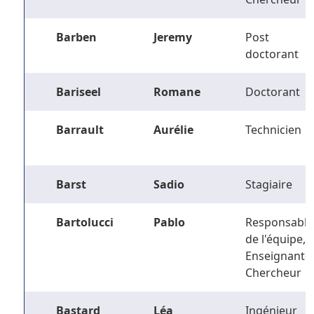
Barben
Jeremy
Post
doctorant
Bariseel
Romane
Doctorant
Barrault
Aurélie
Technicien
Barst
Sadio
Stagiaire
Bartolucci
Pablo
Responsable
de l'équipe,
Enseignant-
Chercheur
Bastard
Léa
Ingénieur