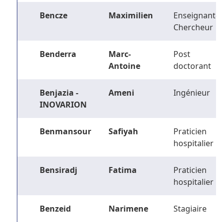
Bencze
Maximilien
Enseignant-
Chercheur
Benderra
Marc-
Post
Antoine
doctorant
Benjazia -
Ameni
Ingénieur
INOVARION
Benmansour
Safiyah
Praticien
hospitalier
Bensiradj
Fatima
Praticien
hospitalier
Benzeid
Narimene
Stagiaire