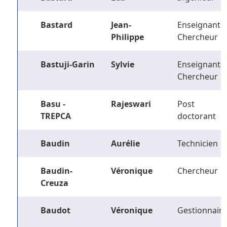
Bastard
Jean-
Enseignant-
Philippe
Chercheur
Bastuji-Garin
Sylvie
Enseignant-
Chercheur
Basu -
Rajeswari
Post
TREPCA
doctorant
Baudin
Aurélie
Technicien
Baudin-
Véronique
Chercheur
Creuza
Baudot
Véronique
Gestionnaire