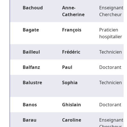
Bachoud
Anne-
Enseignant-
Catherine
Chercheur
Bagate
François
Praticien
hospitalier
Bailleul
Frédéric
Technicien
Balfanz
Paul
Doctorant
Balustre
Sophia
Technicien
Banos
Ghislain
Doctorant
Barau
Caroline
Enseignant-
Chercheur