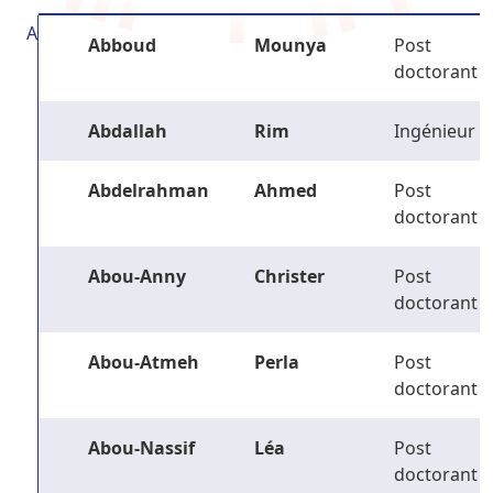
A
Abboud
Mounya
Post
doctorant
Abdallah
Rim
Ingénieur
Abdelrahman
Ahmed
Post
doctorant
Abou-Anny
Christer
Post
doctorant
Abou-Atmeh
Perla
Post
doctorant
Abou-Nassif
Léa
Post
doctorant