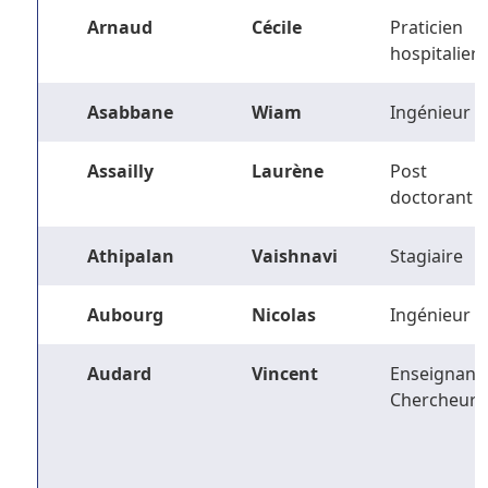
Arnaud
Cécile
Praticien
hospitalier
Asabbane
Wiam
Ingénieur
Assailly
Laurène
Post
doctorant
Athipalan
Vaishnavi
Stagiaire
Aubourg
Nicolas
Ingénieur
Audard
Vincent
Enseignant-
Chercheur