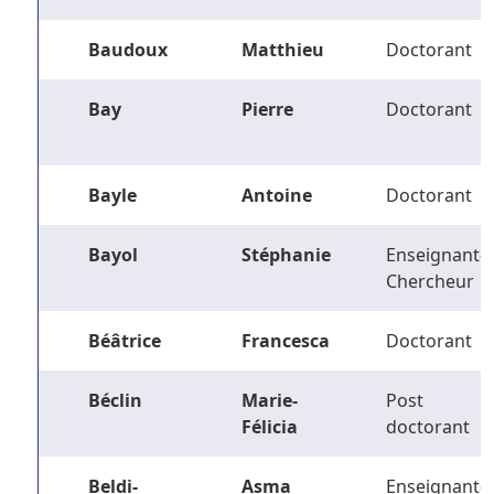
Baudoux
Matthieu
Doctorant
Bay
Pierre
Doctorant
Bayle
Antoine
Doctorant
Bayol
Stéphanie
Enseignant-
Chercheur
Béâtrice
Francesca
Doctorant
Béclin
Marie-
Post
Félicia
doctorant
Beldi-
Asma
Enseignant-