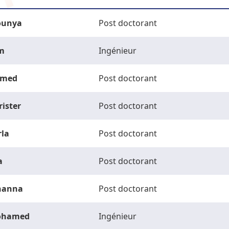
unya
Post doctorant
m
Ingénieur
med
Post doctorant
rister
Post doctorant
rla
Post doctorant
a
Post doctorant
hanna
Post doctorant
ohamed
Ingénieur