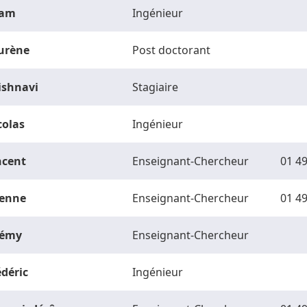
am
Ingénieur
urène
Post doctorant
ishnavi
Stagiaire
colas
Ingénieur
ncent
Enseignant-Chercheur
01 49
ienne
Enseignant-Chercheur
01 49
rémy
Enseignant-Chercheur
édéric
Ingénieur