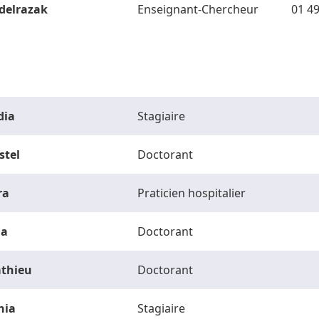
delrazak
Enseignant-Chercheur
01 49
dia
Stagiaire
stel
Doctorant
ra
Praticien hospitalier
la
Doctorant
thieu
Doctorant
hia
Stagiaire