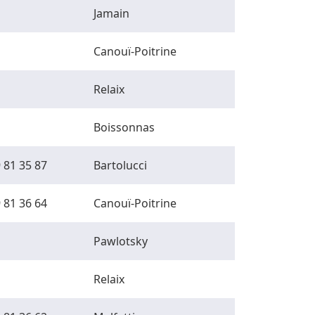
Jamain
Canouï-Poitrine
Relaix
Boissonnas
 81 35 87
Bartolucci
 81 36 64
Canouï-Poitrine
Pawlotsky
Relaix