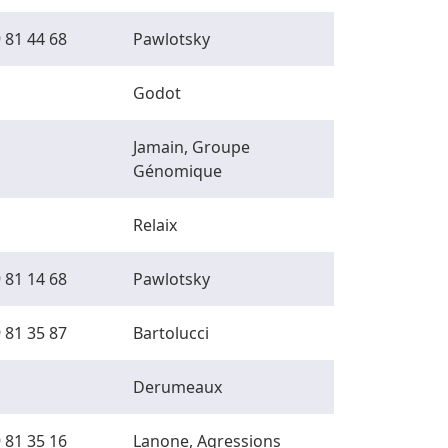
 81 44 68
Pawlotsky
Godot
Jamain, Groupe
Génomique
Relaix
 81 14 68
Pawlotsky
 81 35 87
Bartolucci
Derumeaux
 81 35 16
Lanone, Agressions