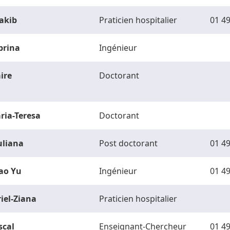
akib
Praticien hospitalier
01 49
brina
Ingénieur
ire
Doctorant
ria-Teresa
Doctorant
uliana
Post doctorant
01 49
ao Yu
Ingénieur
01 49
riel-Ziana
Praticien hospitalier
scal
Enseignant-Chercheur
01 49