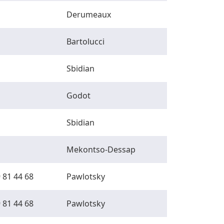
Derumeaux
Bartolucci
Sbidian
Godot
Sbidian
Mekontso-Dessap
 81 44 68
Pawlotsky
 81 44 68
Pawlotsky