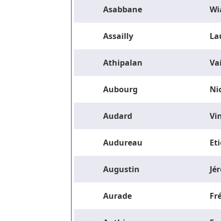
Asabbane
Wi
Assailly
La
Athipalan
Va
Aubourg
Ni
Audard
Vi
Audureau
Et
Augustin
Jé
Aurade
Fr