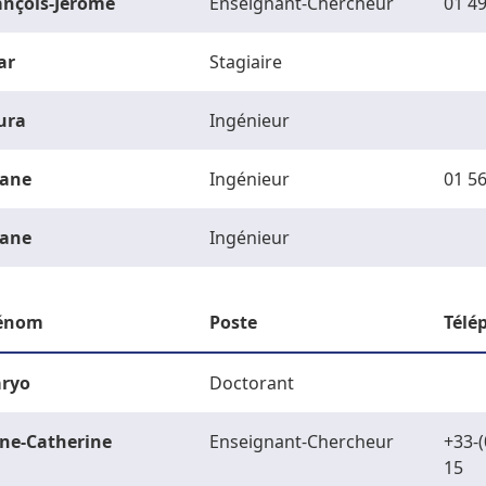
ançois-Jérôme
Enseignant-Chercheur
01 49
ar
Stagiaire
ura
Ingénieur
ane
Ingénieur
01 56
ane
Ingénieur
énom
Poste
Télé
ryo
Doctorant
ne-Catherine
Enseignant-Chercheur
+33-(
15