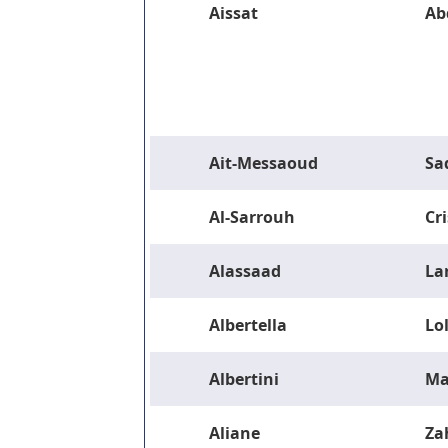
Aissat
Ab
Ait-Messaoud
Sa
Al-Sarrouh
Cri
Alassaad
La
Albertella
Lo
Albertini
Ma
Aliane
Za