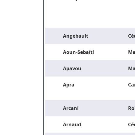
Angebault
Céc
Aoun-Sebaïti
Me
Apavou
Ma
Apra
Ca
Arcani
Ro
Arnaud
Céc