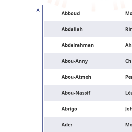
A
Abboud
Mo
Abdallah
Ri
Abdelrahman
Ah
Abou-Anny
Ch
Abou-Atmeh
Pe
Abou-Nassif
Lé
Abrigo
Jo
Ader
M