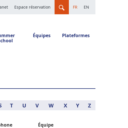
ranet
Espace réservation
FR
EN
ummer
Équipes
Plateformes
School
S
T
U
V
W
X
Y
Z
phone
Équipe