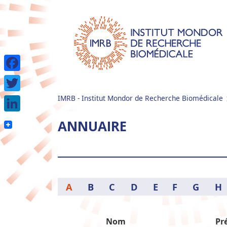
Facebook
IMRB - Institut Mondor de Recherche Biomédicale
Twitter
LinkedIn
ANNUAIRE
A
B
C
D
E
F
G
H
Nom
Pr