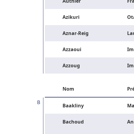
Authier
Fr
Azikuri
Ot
Aznar-Reig
La
Azzaoui
Im
Azzoug
Im
Nom
Pr
B
Baakliny
Ma
Bachoud
An