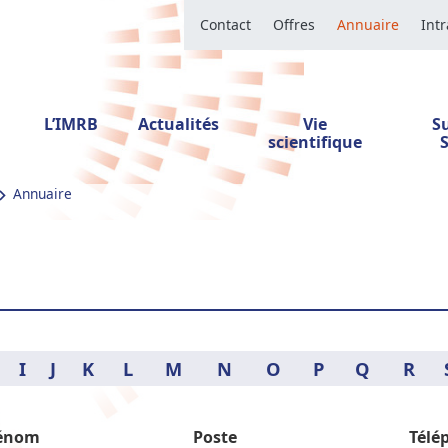
Contact
Offres
Annuaire
Int
L’IMRB
Actualités
Vie
S
scientifique
Annuaire
I
J
K
L
M
N
O
P
Q
R
énom
Poste
Télé