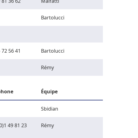
 81 36 62
Malfatti
Bartolucci
 72 56 41
Bartolucci
Rémy
phone
Équipe
Sbidian
0)1 49 81 23
Rémy