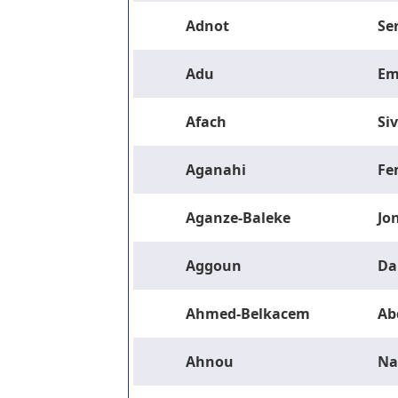
Adnot
Se
Adu
Em
Afach
Si
Aganahi
Fe
Aganze-Baleke
Jo
Aggoun
Da
Ahmed-Belkacem
Ab
Ahnou
Na