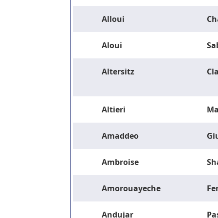
Alloui
Ch
Aloui
Sa
Altersitz
Cla
Altieri
Ma
Amaddeo
Gi
Ambroise
Sh
Amorouayeche
Fe
Andujar
Pa