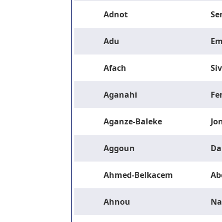
Adnot
Se
Adu
Em
Afach
Si
Aganahi
Fe
Aganze-Baleke
Jo
Aggoun
Da
Ahmed-Belkacem
Ab
Ahnou
Na