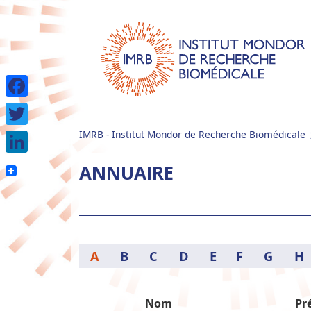
Facebook
IMRB - Institut Mondor de Recherche Biomédicale
Twitter
LinkedIn
ANNUAIRE
A
B
C
D
E
F
G
H
Nom
Pr