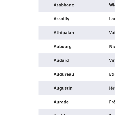
Asabbane
Wi
Assailly
La
Athipalan
Va
Aubourg
Ni
Audard
Vi
Audureau
Et
Augustin
Jé
Aurade
Fr