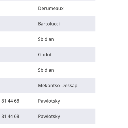
Derumeaux
Bartolucci
Sbidian
Godot
Sbidian
Mekontso-Dessap
 81 44 68
Pawlotsky
 81 44 68
Pawlotsky