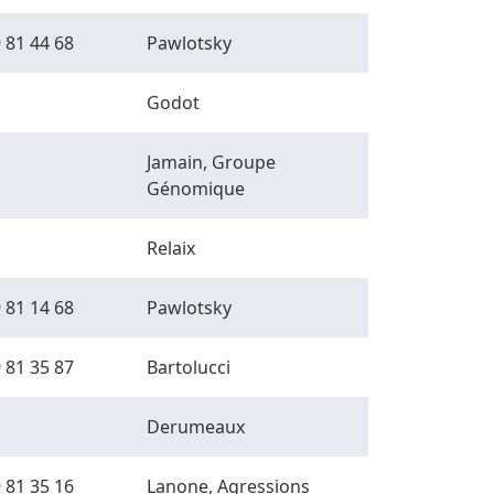
 81 44 68
Pawlotsky
Godot
Jamain, Groupe
Génomique
Relaix
 81 14 68
Pawlotsky
 81 35 87
Bartolucci
Derumeaux
 81 35 16
Lanone, Agressions