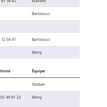
 81 36 62
Malfatti
Bartolucci
 72 56 41
Bartolucci
Rémy
phone
Équipe
Sbidian
0)1 49 81 23
Rémy