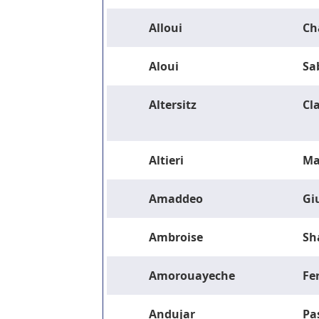
Alloui
Ch
Aloui
Sa
Altersitz
Cla
Altieri
Ma
Amaddeo
Gi
Ambroise
Sh
Amorouayeche
Fe
Andujar
Pa