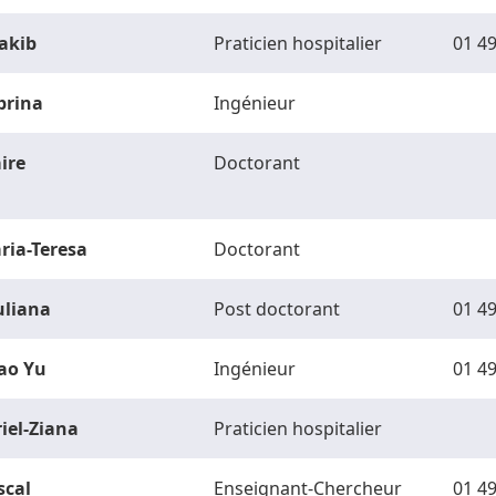
akib
Praticien hospitalier
01 49
brina
Ingénieur
ire
Doctorant
ria-Teresa
Doctorant
uliana
Post doctorant
01 49
ao Yu
Ingénieur
01 49
riel-Ziana
Praticien hospitalier
scal
Enseignant-Chercheur
01 49