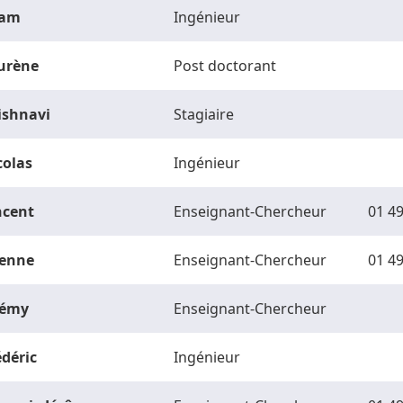
am
Ingénieur
urène
Post doctorant
ishnavi
Stagiaire
colas
Ingénieur
ncent
Enseignant-Chercheur
01 49
ienne
Enseignant-Chercheur
01 49
rémy
Enseignant-Chercheur
édéric
Ingénieur