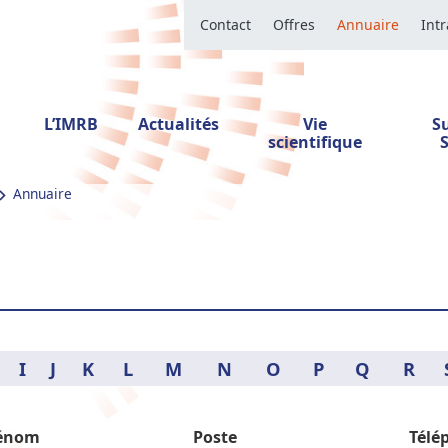
Contact
Offres
Annuaire
Int
L’IMRB
Actualités
Vie
S
scientifique
Annuaire
I
J
K
L
M
N
O
P
Q
R
énom
Poste
Télé