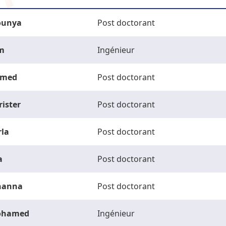
unya
Post doctorant
m
Ingénieur
med
Post doctorant
rister
Post doctorant
rla
Post doctorant
a
Post doctorant
hanna
Post doctorant
ohamed
Ingénieur