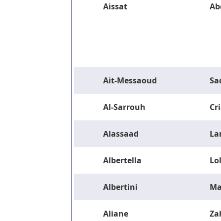
Aissat
Ab
Ait-Messaoud
Sa
Al-Sarrouh
Cri
Alassaad
La
Albertella
Lo
Albertini
Ma
Aliane
Za