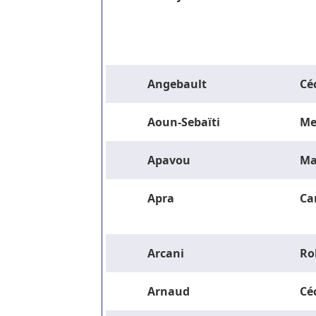
Angebault
Céc
Aoun-Sebaïti
Me
Apavou
Ma
Apra
Ca
Arcani
Ro
Arnaud
Céc