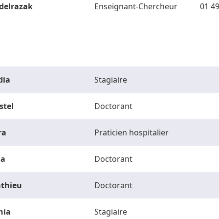
delrazak
Enseignant-Chercheur
01 49
dia
Stagiaire
stel
Doctorant
ra
Praticien hospitalier
la
Doctorant
thieu
Doctorant
hia
Stagiaire