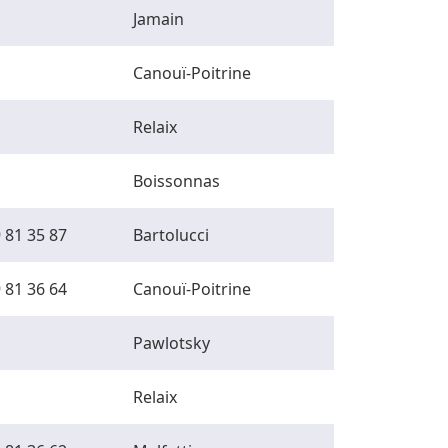
Jamain
Canouï-Poitrine
Relaix
Boissonnas
 81 35 87
Bartolucci
 81 36 64
Canouï-Poitrine
Pawlotsky
Relaix