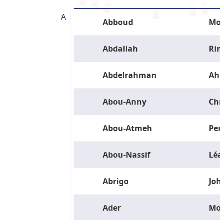
A
Abboud
Mo
Abdallah
Ri
Abdelrahman
Ah
Abou-Anny
Ch
Abou-Atmeh
Pe
Abou-Nassif
Lé
Abrigo
Jo
Ader
M