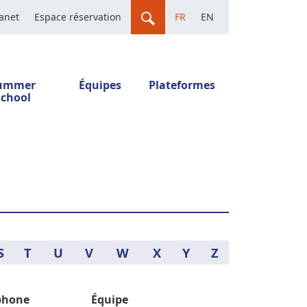
ranet
Espace réservation
FR
EN
ummer
Équipes
Plateformes
School
S
T
U
V
W
X
Y
Z
phone
Équipe