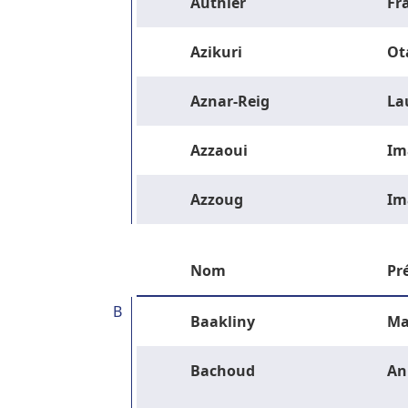
Authier
Fr
Azikuri
Ot
Aznar-Reig
La
Azzaoui
Im
Azzoug
Im
Nom
Pr
B
Baakliny
Ma
Bachoud
An