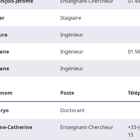
ançois-Jérôme
Enseignant-Chercheur
01 49
ar
Stagiaire
ura
Ingénieur
ane
Ingénieur
01 56
ane
Ingénieur
énom
Poste
Télé
ryo
Doctorant
ne-Catherine
Enseignant-Chercheur
+33-(
15