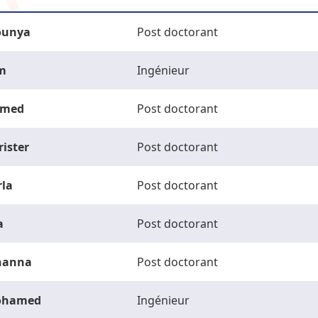
unya
Post doctorant
m
Ingénieur
med
Post doctorant
rister
Post doctorant
rla
Post doctorant
a
Post doctorant
hanna
Post doctorant
ohamed
Ingénieur