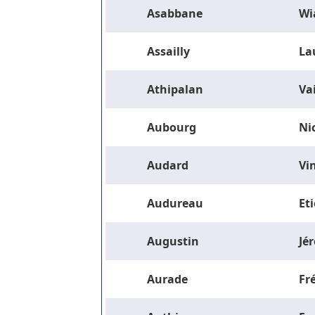
Asabbane
Wi
Assailly
La
Athipalan
Va
Aubourg
Ni
Audard
Vi
Audureau
Et
Augustin
Jé
Aurade
Fr