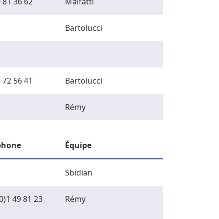
 81 36 62
Malfatti
Bartolucci
 72 56 41
Bartolucci
Rémy
phone
Équipe
Sbidian
0)1 49 81 23
Rémy