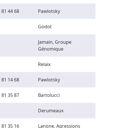
 81 44 68
Pawlotsky
Godot
Jamain, Groupe
Génomique
Relaix
 81 14 68
Pawlotsky
 81 35 87
Bartolucci
Derumeaux
 81 35 16
Lanone, Agressions