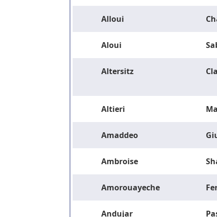
Alloui
Ch
Aloui
Sa
Altersitz
Cla
Altieri
Ma
Amaddeo
Gi
Ambroise
Sh
Amorouayeche
Fe
Andujar
Pa