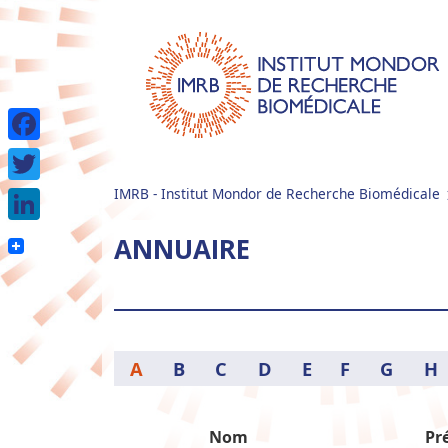
Facebook
IMRB - Institut Mondor de Recherche Biomédicale
Twitter
LinkedIn
ANNUAIRE
A
B
C
D
E
F
G
H
Nom
Pr