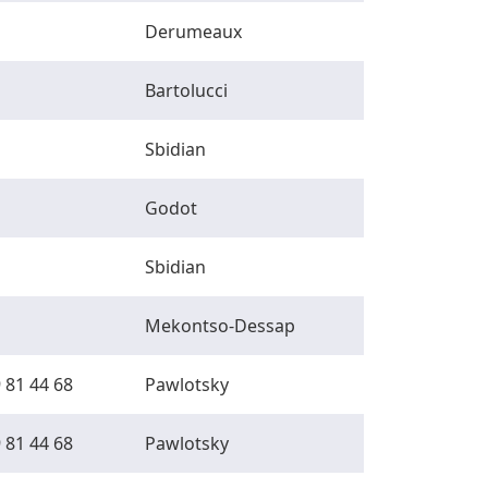
Derumeaux
Bartolucci
Sbidian
Godot
Sbidian
Mekontso-Dessap
 81 44 68
Pawlotsky
 81 44 68
Pawlotsky