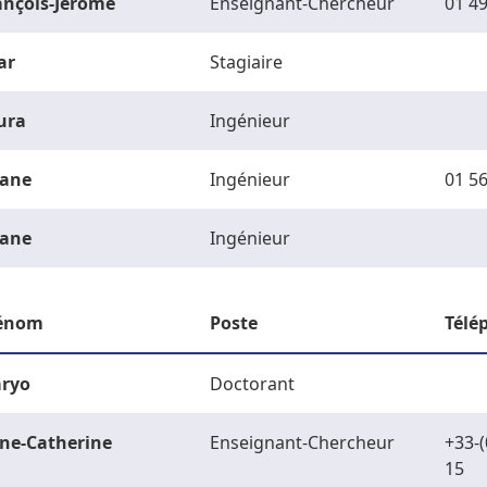
ançois-Jérôme
Enseignant-Chercheur
01 49
ar
Stagiaire
ura
Ingénieur
ane
Ingénieur
01 56
ane
Ingénieur
énom
Poste
Télé
ryo
Doctorant
ne-Catherine
Enseignant-Chercheur
+33-(
15