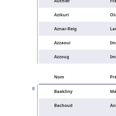
Authier
Fr
Azikuri
Ot
Aznar-Reig
La
Azzaoui
Im
Azzoug
Im
Nom
Pr
B
Baakliny
Ma
Bachoud
An