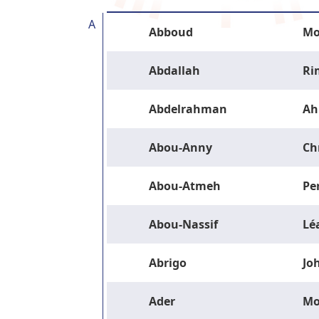
A
Abboud
Mo
Abdallah
Ri
Abdelrahman
Ah
Abou-Anny
Ch
Abou-Atmeh
Pe
Abou-Nassif
Lé
Abrigo
Jo
Ader
M