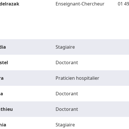
delrazak
Enseignant-Chercheur
01 49
dia
Stagiaire
stel
Doctorant
ra
Praticien hospitalier
la
Doctorant
thieu
Doctorant
hia
Stagiaire