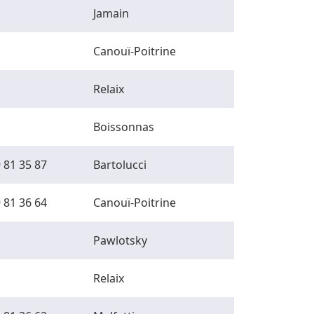
Jamain
Canouï-Poitrine
Relaix
Boissonnas
 81 35 87
Bartolucci
 81 36 64
Canouï-Poitrine
Pawlotsky
Relaix