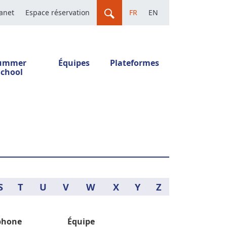
ranet
Espace réservation
FR
EN
ummer
Équipes
Plateformes
School
S
T
U
V
W
X
Y
Z
phone
Équipe