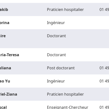
akib
Praticien hospitalier
01 49
brina
Ingénieur
ire
Doctorant
ria-Teresa
Doctorant
uliana
Post doctorant
01 49
ao Yu
Ingénieur
01 49
riel-Ziana
Praticien hospitalier
scal
Enseignant-Chercheur
01 49