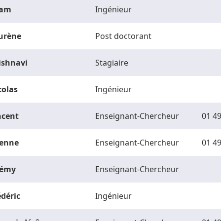
am
Ingénieur
urène
Post doctorant
ishnavi
Stagiaire
colas
Ingénieur
ncent
Enseignant-Chercheur
01 49
ienne
Enseignant-Chercheur
01 49
rémy
Enseignant-Chercheur
édéric
Ingénieur