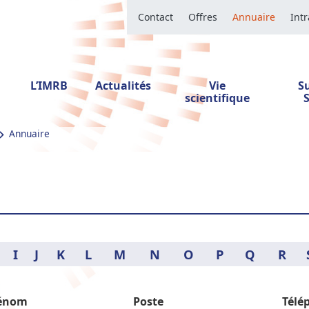
Contact
Offres
Annuaire
Int
L’IMRB
Actualités
Vie
S
scientifique
Annuaire
I
J
K
L
M
N
O
P
Q
R
énom
Poste
Télé