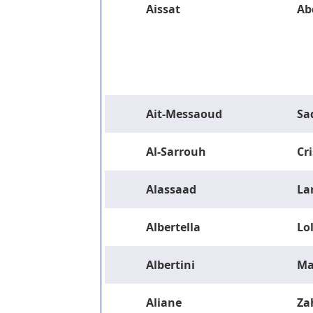
Aissat
Ab
Ait-Messaoud
Sa
Al-Sarrouh
Cri
Alassaad
La
Albertella
Lo
Albertini
Ma
Aliane
Za