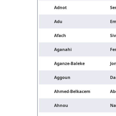
Adnot
Se
Adu
Em
Afach
Si
Aganahi
Fe
Aganze-Baleke
Jo
Aggoun
Da
Ahmed-Belkacem
Ab
Ahnou
Na