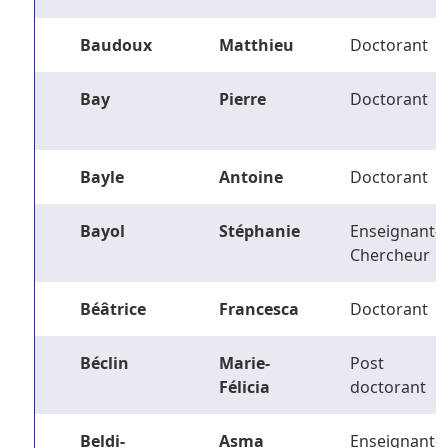
Baudoux
Matthieu
Doctorant
Bay
Pierre
Doctorant
Bayle
Antoine
Doctorant
Bayol
Stéphanie
Enseignant-
Chercheur
Béâtrice
Francesca
Doctorant
Béclin
Marie-
Post
Félicia
doctorant
Beldi-
Asma
Enseignant-