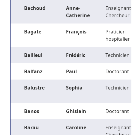
Bachoud
Anne-
Enseignant-
Catherine
Chercheur
Bagate
François
Praticien
hospitalier
Bailleul
Frédéric
Technicien
Balfanz
Paul
Doctorant
Balustre
Sophia
Technicien
Banos
Ghislain
Doctorant
Barau
Caroline
Enseignant-
Chercheur