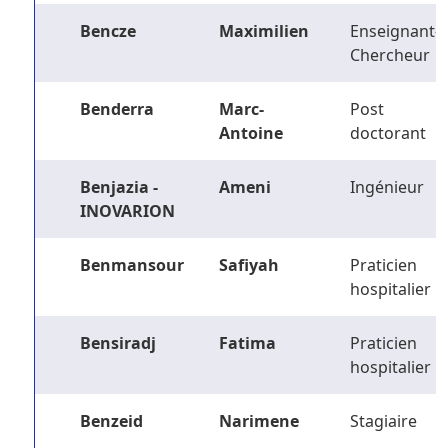
Bencze
Maximilien
Enseignant-
Chercheur
Benderra
Marc-
Post
Antoine
doctorant
Benjazia -
Ameni
Ingénieur
INOVARION
Benmansour
Safiyah
Praticien
hospitalier
Bensiradj
Fatima
Praticien
hospitalier
Benzeid
Narimene
Stagiaire