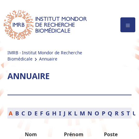
IMRB - Institut Mondor de Recherche
Biomédicale
Annuaire
ANNUAIRE
A
B
C
D
E
F
G
H
I
J
K
L
M
N
O
P
Q
R
S
T
U
Nom
Prénom
Poste