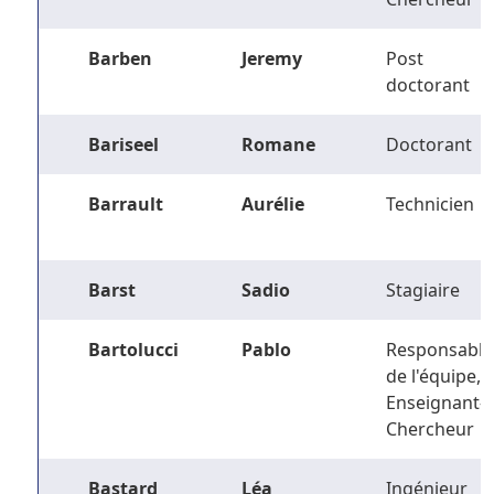
Barben
Jeremy
Post
doctorant
Bariseel
Romane
Doctorant
Barrault
Aurélie
Technicien
Barst
Sadio
Stagiaire
Bartolucci
Pablo
Responsable
de l'équipe,
Enseignant-
Chercheur
Bastard
Léa
Ingénieur