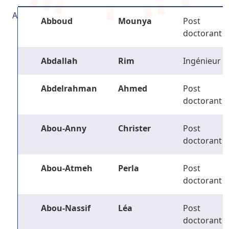
A
Abboud
Mounya
Post
doctorant
Abdallah
Rim
Ingénieur
Abdelrahman
Ahmed
Post
doctorant
Abou-Anny
Christer
Post
doctorant
Abou-Atmeh
Perla
Post
doctorant
Abou-Nassif
Léa
Post
doctorant