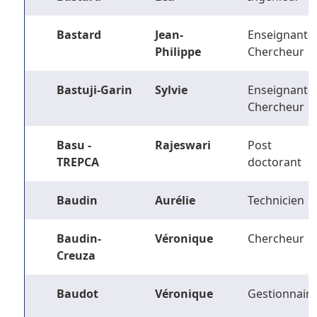
Bastard
Jean-
Enseignant-
Philippe
Chercheur
Bastuji-Garin
Sylvie
Enseignant-
Chercheur
Basu -
Rajeswari
Post
TREPCA
doctorant
Baudin
Aurélie
Technicien
Baudin-
Véronique
Chercheur
Creuza
Baudot
Véronique
Gestionnaire