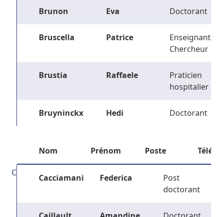
Brunon
Eva
Doctorant
Bruscella
Patrice
Enseignant-
Chercheur
Brustia
Raffaele
Praticien
hospitalier
Bruyninckx
Hedi
Doctorant
Nom
Prénom
Poste
Télé
C
Cacciamani
Federica
Post
doctorant
Caillault
Amandine
Doctorant