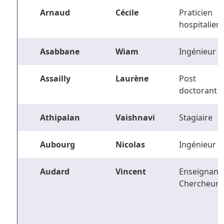
Arnaud
Cécile
Praticien
hospitalier
Asabbane
Wiam
Ingénieur
Assailly
Laurène
Post
doctorant
Athipalan
Vaishnavi
Stagiaire
Aubourg
Nicolas
Ingénieur
Audard
Vincent
Enseignant-
Chercheur