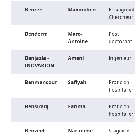
Bencze
Maximilien
Enseignant-
Chercheur
Benderra
Marc-
Post
Antoine
doctorant
Benjazia -
Ameni
Ingénieur
INOVARION
Benmansour
Safiyah
Praticien
hospitalier
Bensiradj
Fatima
Praticien
hospitalier
Benzeid
Narimene
Stagiaire