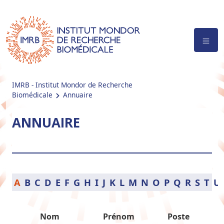
IMRB - Institut Mondor de Recherche
Biomédicale
Annuaire
ANNUAIRE
A
B
C
D
E
F
G
H
I
J
K
L
M
N
O
P
Q
R
S
T
U
Nom
Prénom
Poste