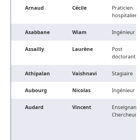
Arnaud
Cécile
Praticien
hospitalier
Asabbane
Wiam
Ingénieur
Assailly
Laurène
Post
doctorant
Athipalan
Vaishnavi
Stagiaire
Aubourg
Nicolas
Ingénieur
Audard
Vincent
Enseignant-
Chercheur