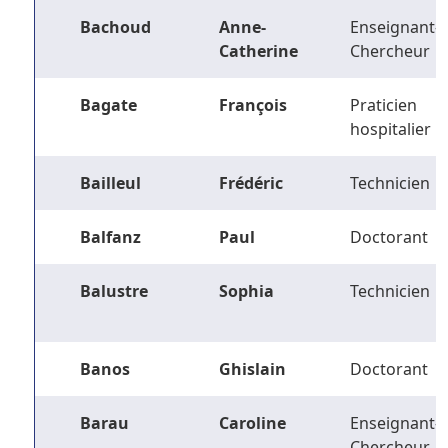
Bachoud
Anne-
Enseignant-
Catherine
Chercheur
Bagate
François
Praticien
hospitalier
Bailleul
Frédéric
Technicien
Balfanz
Paul
Doctorant
Balustre
Sophia
Technicien
Banos
Ghislain
Doctorant
Barau
Caroline
Enseignant-
Chercheur