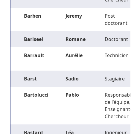
Barben
Jeremy
Post
doctorant
Bariseel
Romane
Doctorant
Barrault
Aurélie
Technicien
Barst
Sadio
Stagiaire
Bartolucci
Pablo
Responsable
de l'équipe,
Enseignant-
Chercheur
Bastard
Léa
Ingénieur