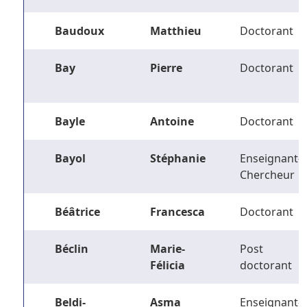
Baudoux
Matthieu
Doctorant
Bay
Pierre
Doctorant
Bayle
Antoine
Doctorant
Bayol
Stéphanie
Enseignant-
Chercheur
Béâtrice
Francesca
Doctorant
Béclin
Marie-
Post
Félicia
doctorant
Beldi-
Asma
Enseignant-