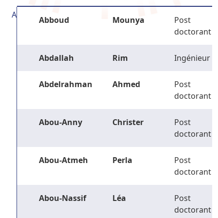
A
Abboud
Mounya
Post
doctorant
Abdallah
Rim
Ingénieur
Abdelrahman
Ahmed
Post
doctorant
Abou-Anny
Christer
Post
doctorant
Abou-Atmeh
Perla
Post
doctorant
Abou-Nassif
Léa
Post
doctorant