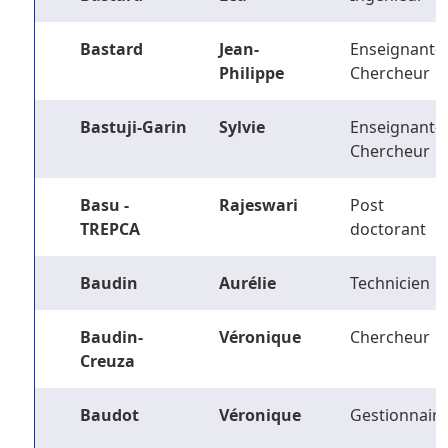
Bastard
Jean-
Enseignant-
Philippe
Chercheur
Bastuji-Garin
Sylvie
Enseignant-
Chercheur
Basu -
Rajeswari
Post
TREPCA
doctorant
Baudin
Aurélie
Technicien
Baudin-
Véronique
Chercheur
Creuza
Baudot
Véronique
Gestionnaire