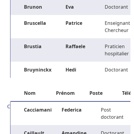
Brunon
Eva
Doctorant
Bruscella
Patrice
Enseignant-
Chercheur
Brustia
Raffaele
Praticien
hospitalier
Bruyninckx
Hedi
Doctorant
Nom
Prénom
Poste
Télé
C
Cacciamani
Federica
Post
doctorant
Caillault
Amandine
Doctorant