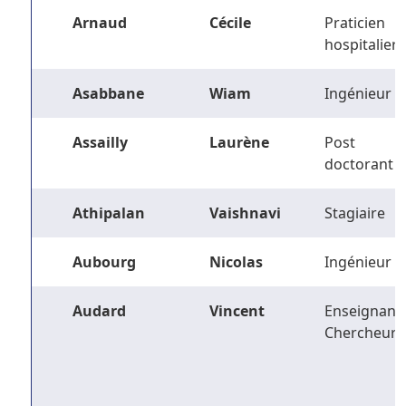
Arnaud
Cécile
Praticien
hospitalier
Asabbane
Wiam
Ingénieur
Assailly
Laurène
Post
doctorant
Athipalan
Vaishnavi
Stagiaire
Aubourg
Nicolas
Ingénieur
Audard
Vincent
Enseignant-
Chercheur