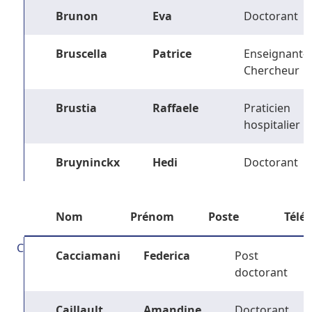
Brunon
Eva
Doctorant
Bruscella
Patrice
Enseignant-
Chercheur
Brustia
Raffaele
Praticien
hospitalier
Bruyninckx
Hedi
Doctorant
Nom
Prénom
Poste
Télé
C
Cacciamani
Federica
Post
doctorant
Caillault
Amandine
Doctorant