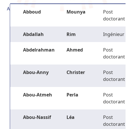
A
Abboud
Mounya
Post
doctorant
Abdallah
Rim
Ingénieur
Abdelrahman
Ahmed
Post
doctorant
Abou-Anny
Christer
Post
doctorant
Abou-Atmeh
Perla
Post
doctorant
Abou-Nassif
Léa
Post
doctorant