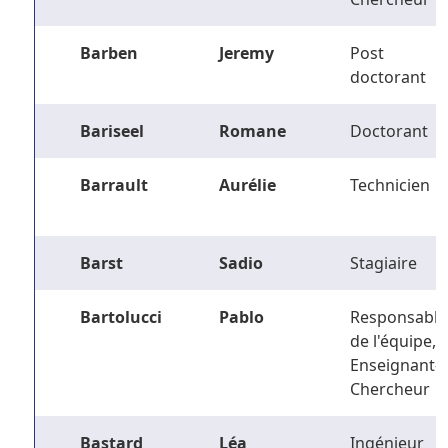
Barben
Jeremy
Post
doctorant
Bariseel
Romane
Doctorant
Barrault
Aurélie
Technicien
Barst
Sadio
Stagiaire
Bartolucci
Pablo
Responsable
de l'équipe,
Enseignant-
Chercheur
Bastard
Léa
Ingénieur