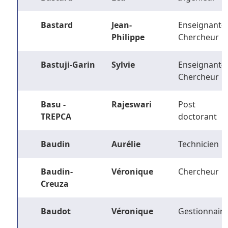
Bastard
Jean-
Enseignant-
Philippe
Chercheur
Bastuji-Garin
Sylvie
Enseignant-
Chercheur
Basu -
Rajeswari
Post
TREPCA
doctorant
Baudin
Aurélie
Technicien
Baudin-
Véronique
Chercheur
Creuza
Baudot
Véronique
Gestionnaire