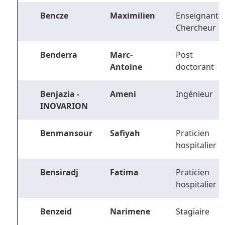
Bencze
Maximilien
Enseignant-
Chercheur
Benderra
Marc-
Post
Antoine
doctorant
Benjazia -
Ameni
Ingénieur
INOVARION
Benmansour
Safiyah
Praticien
hospitalier
Bensiradj
Fatima
Praticien
hospitalier
Benzeid
Narimene
Stagiaire