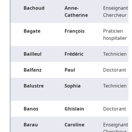
Bachoud
Anne-
Enseignant-
Catherine
Chercheur
Bagate
François
Praticien
hospitalier
Bailleul
Frédéric
Technicien
Balfanz
Paul
Doctorant
Balustre
Sophia
Technicien
Banos
Ghislain
Doctorant
Barau
Caroline
Enseignant-
Chercheur