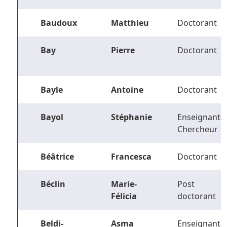
Baudoux
Matthieu
Doctorant
Bay
Pierre
Doctorant
Bayle
Antoine
Doctorant
Bayol
Stéphanie
Enseignant-
Chercheur
Béâtrice
Francesca
Doctorant
Béclin
Marie-
Post
Félicia
doctorant
Beldi-
Asma
Enseignant-