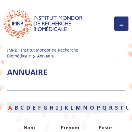
IMRB - Institut Mondor de Recherche
Biomédicale
Annuaire
ANNUAIRE
A
B
C
D
E
F
G
H
I
J
K
L
M
N
O
P
Q
R
S
T
U
Nom
Prénom
Poste