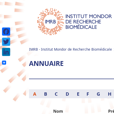
Facebook
IMRB - Institut Mondor de Recherche Biomédicale
Twitter
LinkedIn
ANNUAIRE
A
B
C
D
E
F
G
H
Nom
Pr