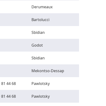
Derumeaux
Bartolucci
Sbidian
Godot
Sbidian
Mekontso-Dessap
 81 44 68
Pawlotsky
 81 44 68
Pawlotsky