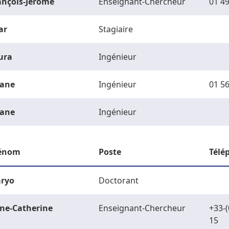
ançois-Jérôme
Enseignant-Chercheur
01 49
ar
Stagiaire
ura
Ingénieur
ane
Ingénieur
01 56
ane
Ingénieur
énom
Poste
Télé
ryo
Doctorant
ne-Catherine
Enseignant-Chercheur
+33-(
15