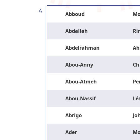
A
Abboud
Mo
Abdallah
Ri
Abdelrahman
Ah
Abou-Anny
Ch
Abou-Atmeh
Pe
Abou-Nassif
Lé
Abrigo
Jo
Ader
M