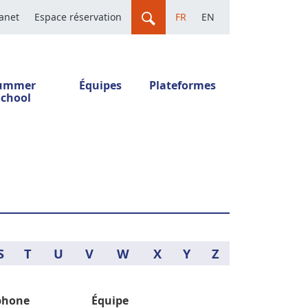
ranet
Espace réservation
FR
EN
ummer
Équipes
Plateformes
School
S
T
U
V
W
X
Y
Z
phone
Équipe