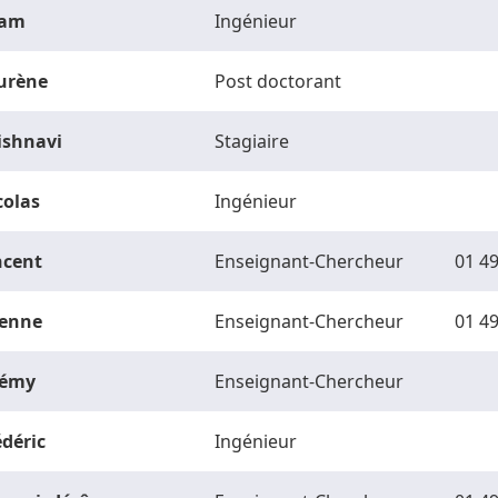
am
Ingénieur
urène
Post doctorant
ishnavi
Stagiaire
colas
Ingénieur
ncent
Enseignant-Chercheur
01 49
ienne
Enseignant-Chercheur
01 49
rémy
Enseignant-Chercheur
édéric
Ingénieur