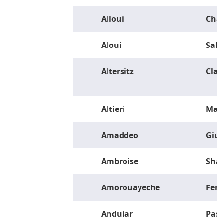
Alloui
Ch
Aloui
Sa
Altersitz
Cla
Altieri
Ma
Amaddeo
Gi
Ambroise
Sh
Amorouayeche
Fe
Andujar
Pa