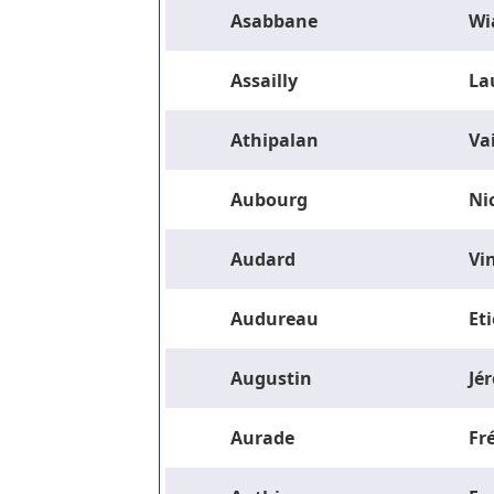
Asabbane
Wi
Assailly
La
Athipalan
Va
Aubourg
Ni
Audard
Vi
Audureau
Et
Augustin
Jé
Aurade
Fr