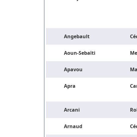
Angebault
Céc
Aoun-Sebaïti
Me
Apavou
Ma
Apra
Ca
Arcani
Ro
Arnaud
Céc