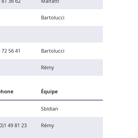
 81 36 62
Malfatti
Bartolucci
 72 56 41
Bartolucci
Rémy
phone
Équipe
Sbidian
0)1 49 81 23
Rémy