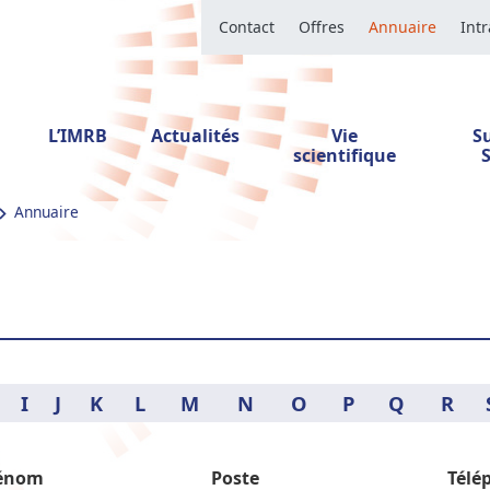
Contact
Offres
Annuaire
Int
L’IMRB
Actualités
Vie
S
scientifique
Annuaire
I
J
K
L
M
N
O
P
Q
R
énom
Poste
Télé