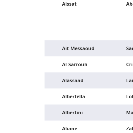
Aissat
Ab
Ait-Messaoud
Sa
Al-Sarrouh
Cri
Alassaad
La
Albertella
Lo
Albertini
Ma
Aliane
Za