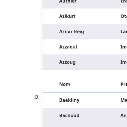
Authier
Fr
Azikuri
Ot
Aznar-Reig
La
Azzaoui
Im
Azzoug
Im
Nom
Pr
B
Baakliny
Ma
Bachoud
An