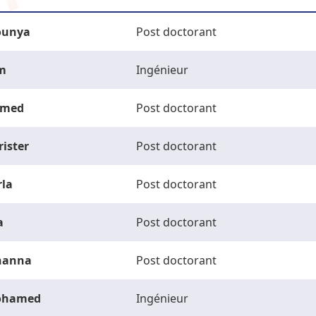
unya
Post doctorant
m
Ingénieur
med
Post doctorant
rister
Post doctorant
rla
Post doctorant
a
Post doctorant
hanna
Post doctorant
ohamed
Ingénieur