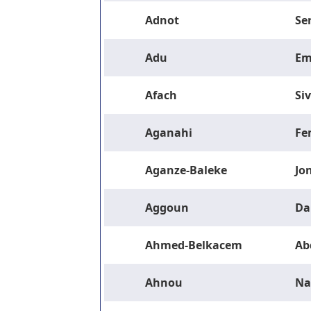
Adnot
Se
Adu
Em
Afach
Si
Aganahi
Fe
Aganze-Baleke
Jo
Aggoun
Da
Ahmed-Belkacem
Ab
Ahnou
Na