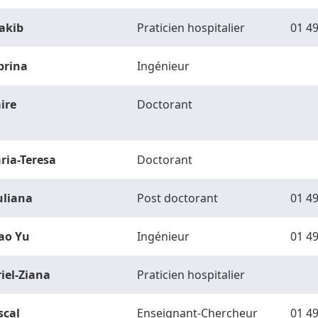
akib
Praticien hospitalier
01 49
brina
Ingénieur
ire
Doctorant
ria-Teresa
Doctorant
uliana
Post doctorant
01 49
ao Yu
Ingénieur
01 49
riel-Ziana
Praticien hospitalier
scal
Enseignant-Chercheur
01 49