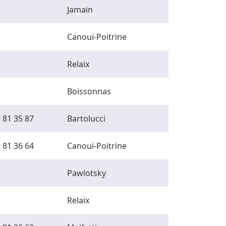
Jamain
Canouï-Poitrine
Relaix
Boissonnas
 81 35 87
Bartolucci
 81 36 64
Canouï-Poitrine
Pawlotsky
Relaix