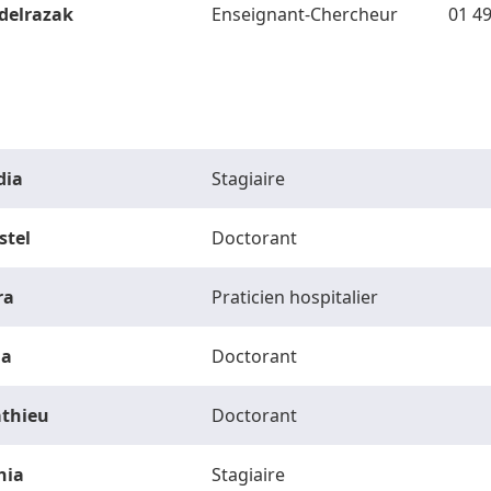
delrazak
Enseignant-Chercheur
01 49
dia
Stagiaire
stel
Doctorant
ra
Praticien hospitalier
la
Doctorant
thieu
Doctorant
hia
Stagiaire