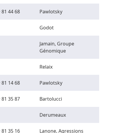
 81 44 68
Pawlotsky
Godot
Jamain, Groupe
Génomique
Relaix
 81 14 68
Pawlotsky
 81 35 87
Bartolucci
Derumeaux
 81 35 16
Lanone, Agressions