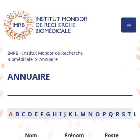
IMRB - Institut Mondor de Recherche
Biomédicale
Annuaire
ANNUAIRE
A
B
C
D
E
F
G
H
I
J
K
L
M
N
O
P
Q
R
S
T
U
Nom
Prénom
Poste