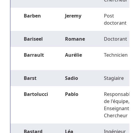
Barben
Jeremy
Post
doctorant
Bariseel
Romane
Doctorant
Barrault
Aurélie
Technicien
Barst
Sadio
Stagiaire
Bartolucci
Pablo
Responsable
de l'équipe,
Enseignant-
Chercheur
Bastard
Léa
Ingénieur