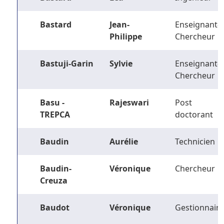
Bastard
Jean-
Enseignant-
Philippe
Chercheur
Bastuji-Garin
Sylvie
Enseignant-
Chercheur
Basu -
Rajeswari
Post
TREPCA
doctorant
Baudin
Aurélie
Technicien
Baudin-
Véronique
Chercheur
Creuza
Baudot
Véronique
Gestionnaire