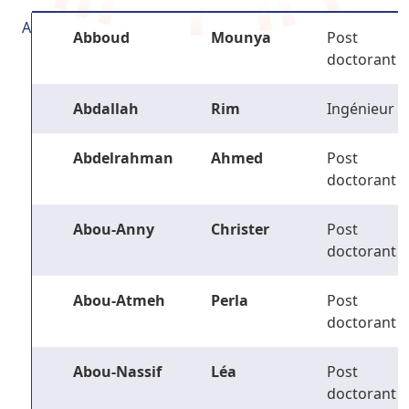
A
Abboud
Mounya
Post
doctorant
Abdallah
Rim
Ingénieur
Abdelrahman
Ahmed
Post
doctorant
Abou-Anny
Christer
Post
doctorant
Abou-Atmeh
Perla
Post
doctorant
Abou-Nassif
Léa
Post
doctorant