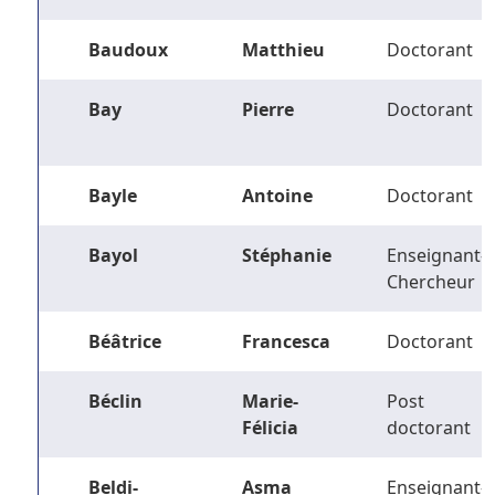
Baudoux
Matthieu
Doctorant
Bay
Pierre
Doctorant
Bayle
Antoine
Doctorant
Bayol
Stéphanie
Enseignant-
Chercheur
Béâtrice
Francesca
Doctorant
Béclin
Marie-
Post
Félicia
doctorant
Beldi-
Asma
Enseignant-