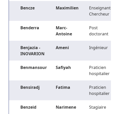
Bencze
Maximilien
Enseignant-
Chercheur
Benderra
Marc-
Post
Antoine
doctorant
Benjazia -
Ameni
Ingénieur
INOVARION
Benmansour
Safiyah
Praticien
hospitalier
Bensiradj
Fatima
Praticien
hospitalier
Benzeid
Narimene
Stagiaire