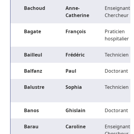
Bachoud
Anne-
Enseignant-
Catherine
Chercheur
Bagate
François
Praticien
hospitalier
Bailleul
Frédéric
Technicien
Balfanz
Paul
Doctorant
Balustre
Sophia
Technicien
Banos
Ghislain
Doctorant
Barau
Caroline
Enseignant-
Chercheur