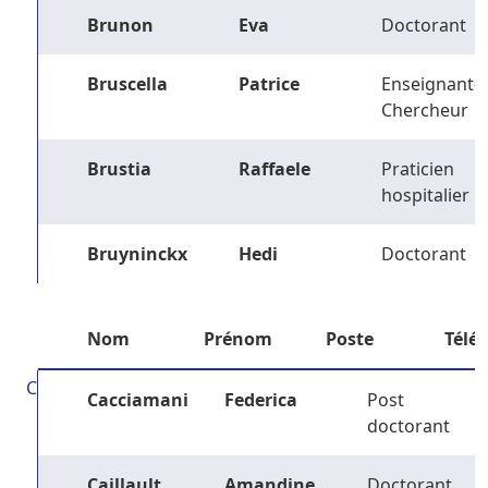
Brunon
Eva
Doctorant
Bruscella
Patrice
Enseignant-
Chercheur
Brustia
Raffaele
Praticien
hospitalier
Bruyninckx
Hedi
Doctorant
Nom
Prénom
Poste
Télé
C
Cacciamani
Federica
Post
doctorant
Caillault
Amandine
Doctorant