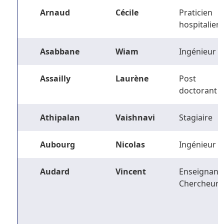
Arnaud
Cécile
Praticien
hospitalier
Asabbane
Wiam
Ingénieur
Assailly
Laurène
Post
doctorant
Athipalan
Vaishnavi
Stagiaire
Aubourg
Nicolas
Ingénieur
Audard
Vincent
Enseignant-
Chercheur