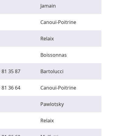
Jamain
Canouï-Poitrine
Relaix
Boissonnas
 81 35 87
Bartolucci
 81 36 64
Canouï-Poitrine
Pawlotsky
Relaix