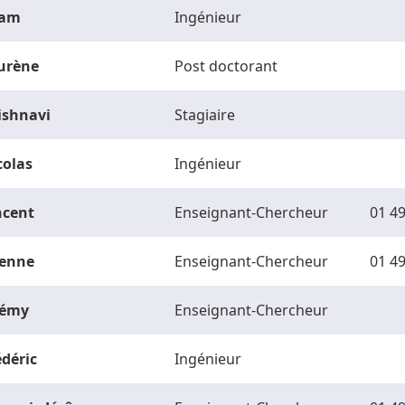
am
Ingénieur
urène
Post doctorant
ishnavi
Stagiaire
colas
Ingénieur
ncent
Enseignant-Chercheur
01 49
ienne
Enseignant-Chercheur
01 49
rémy
Enseignant-Chercheur
édéric
Ingénieur