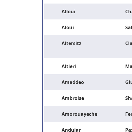
Alloui
Ch
Aloui
Sa
Altersitz
Cla
Altieri
Ma
Amaddeo
Gi
Ambroise
Sh
Amorouayeche
Fe
Andujar
Pa