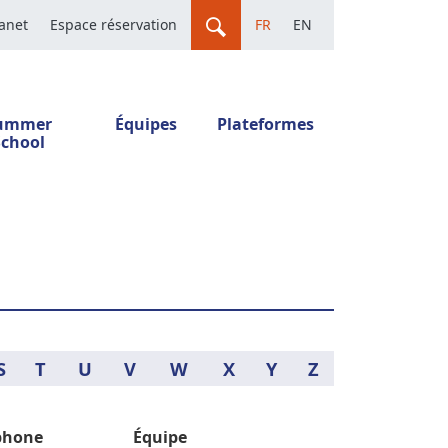
ranet
Espace réservation
FR
EN
ummer
Équipes
Plateformes
School
S
T
U
V
W
X
Y
Z
phone
Équipe