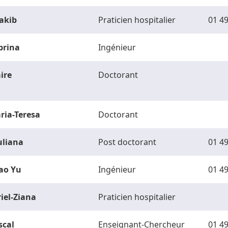
akib
Praticien hospitalier
01 49
brina
Ingénieur
ire
Doctorant
ria-Teresa
Doctorant
uliana
Post doctorant
01 49
ao Yu
Ingénieur
01 49
riel-Ziana
Praticien hospitalier
scal
Enseignant-Chercheur
01 49