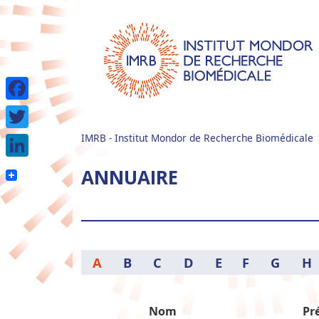
Facebook
IMRB - Institut Mondor de Recherche Biomédicale
Twitter
LinkedIn
ANNUAIRE
A
B
C
D
E
F
G
H
Nom
Pr