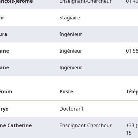
ançois-Jérôme
Enseignant-Chercheur
01 49
ar
Stagiaire
ura
Ingénieur
ane
Ingénieur
01 56
ane
Ingénieur
énom
Poste
Télé
ryo
Doctorant
ne-Catherine
Enseignant-Chercheur
+33-(
15