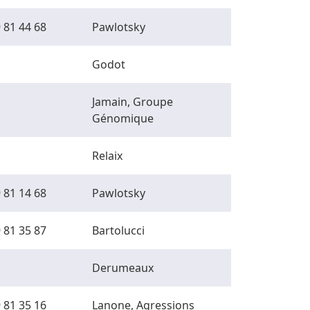
 81 44 68
Pawlotsky
Godot
Jamain, Groupe
Génomique
Relaix
 81 14 68
Pawlotsky
 81 35 87
Bartolucci
Derumeaux
 81 35 16
Lanone, Agressions