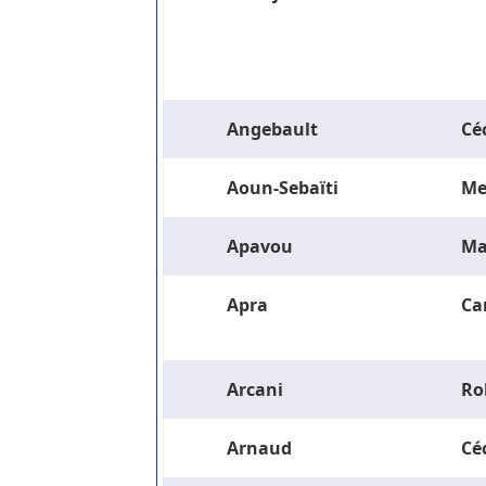
Angebault
Céc
Aoun-Sebaïti
Me
Apavou
Ma
Apra
Ca
Arcani
Ro
Arnaud
Céc