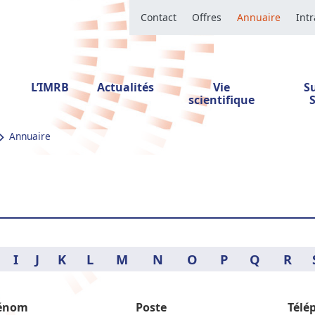
Contact
Offres
Annuaire
Int
L’IMRB
Actualités
Vie
S
scientifique
Annuaire
I
J
K
L
M
N
O
P
Q
R
énom
Poste
Télé