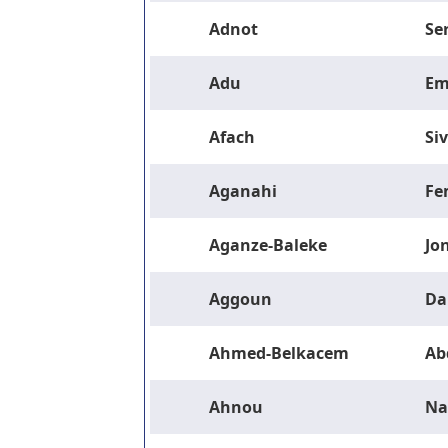
Adnot
Se
Adu
Em
Afach
Si
Aganahi
Fe
Aganze-Baleke
Jo
Aggoun
Da
Ahmed-Belkacem
Ab
Ahnou
Na