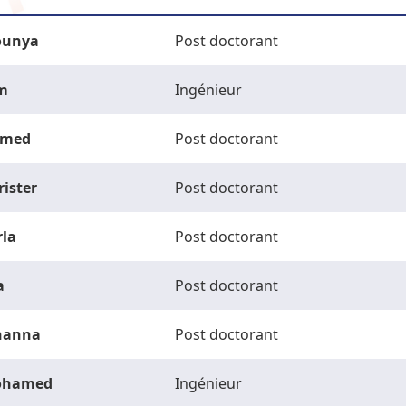
unya
Post doctorant
m
Ingénieur
med
Post doctorant
rister
Post doctorant
rla
Post doctorant
a
Post doctorant
hanna
Post doctorant
ohamed
Ingénieur