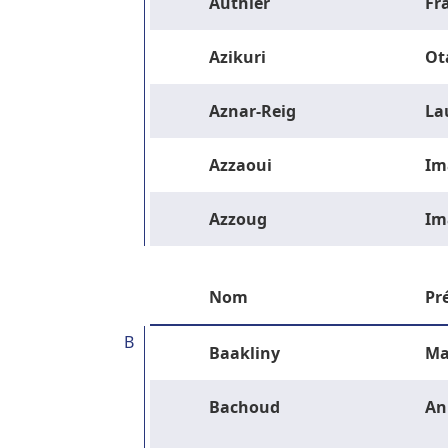
Authier
Fr
Azikuri
Ot
Aznar-Reig
La
Azzaoui
Im
Azzoug
Im
Nom
Pr
B
Baakliny
Ma
Bachoud
An