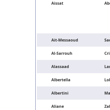
Aissat
Ab
Ait-Messaoud
Sa
Al-Sarrouh
Cri
Alassaad
La
Albertella
Lo
Albertini
Ma
Aliane
Za