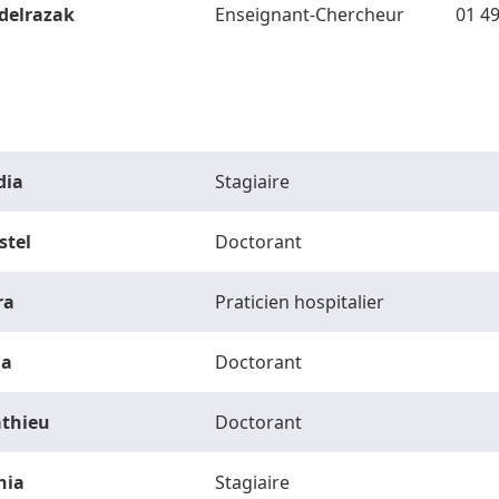
delrazak
Enseignant-Chercheur
01 49
dia
Stagiaire
stel
Doctorant
ra
Praticien hospitalier
la
Doctorant
thieu
Doctorant
hia
Stagiaire