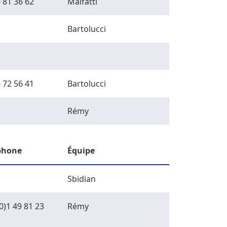
 81 36 62
Malfatti
Bartolucci
 72 56 41
Bartolucci
Rémy
phone
Équipe
Sbidian
0)1 49 81 23
Rémy