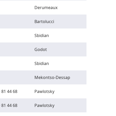
Derumeaux
Bartolucci
Sbidian
Godot
Sbidian
Mekontso-Dessap
 81 44 68
Pawlotsky
 81 44 68
Pawlotsky