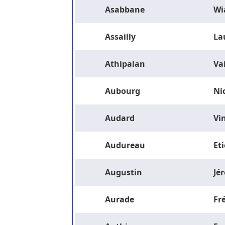
Asabbane
Wi
Assailly
La
Athipalan
Va
Aubourg
Ni
Audard
Vi
Audureau
Et
Augustin
Jé
Aurade
Fr