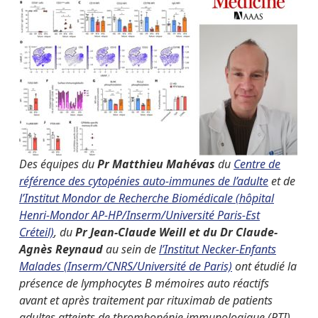
Des équipes du
Pr Matthieu Mahévas
du
Centre de
référence des cytopénies auto-immunes de l’adulte
et de
l’Institut Mondor de Recherche Biomédicale (hôpital
Henri-Mondor AP-HP/Inserm/Université Paris-Est
Créteil)
, du
Pr Jean-Claude Weill et du Dr Claude-
Agnès Reynaud
au sein de
l’Institut Necker-Enfants
Malades (Inserm/CNRS/Université de Paris)
ont étudié la
présence de lymphocytes B mémoires auto réactifs
avant et après traitement par rituximab de patients
adultes atteints de thrombopénie immunologique (PTI),