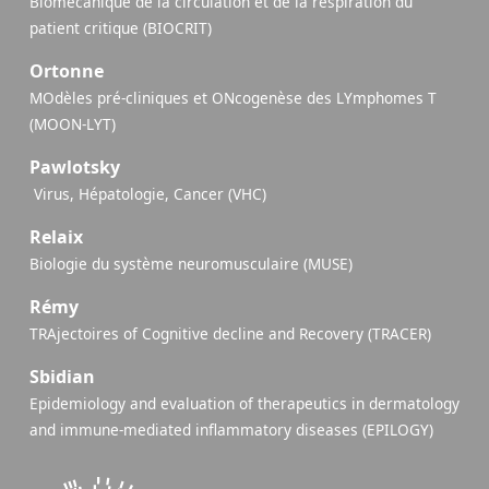
Biomécanique de la circulation et de la respiration du
patient critique (BIOCRIT)
Ortonne
MOdèles pré-cliniques et ONcogenèse des LYmphomes T
(MOON-LYT)
Pawlotsky
​ Virus, Hépatologie, Cancer (VHC)
Relaix
Biologie du système neuromusculaire (MUSE)
Rémy
TRAjectoires of Cognitive decline and Recovery (TRACER)
Sbidian
Epidemiology and evaluation of therapeutics in dermatology
and immune-mediated inflammatory diseases (EPILOGY)