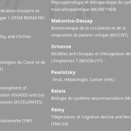
Physiopathologie et thérapeutique du sy
musculosqueletique (MUSKETHER)
ération tissulaire et
ype 1 (STEM REPAIR NF)
Mekontso-Dessap
Biomécanique de la circulation et de la
respiration du patient critique (BIOCRIT)
ity, and ChrOnic
Ortonne
MOdèles pré-cliniques et ONcogenèse de
LYmphomes T (MOON-LYT)
nologies du Coeur et de
T)
Pawlotsky
​ Virus, Hépatologie, Cancer (VHC)
evelopment of
Relaix
ainst HIV/AIDS and (re)-
Biologie du système neuromusculaire (M
iseases (ACCELERATES)
Rémy
TRAjectoires of Cognitive decline and Rec
lationnelle (TNP)
(TRACER)