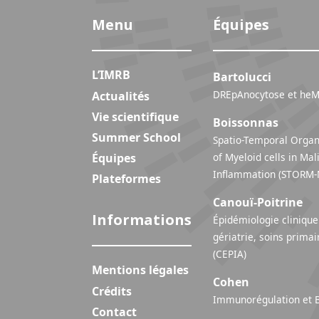
Menu
Équipes
L’IMRB
Bartolucci
DREpAnocytose et heM
Actualités
Vie scientifique
Boissonnas
Summer School
Spatio-Temporal Organ
Équipes
of Myeloid cells in Ma
Inflammation (STO
Plateformes
Canouï-Poitrine
Informations
Épidémiologie clinique 
gériatrie, soins primai
(CEPIA)
Mentions légales
Cohen
Crédits
Immunorégulation et B
Contact