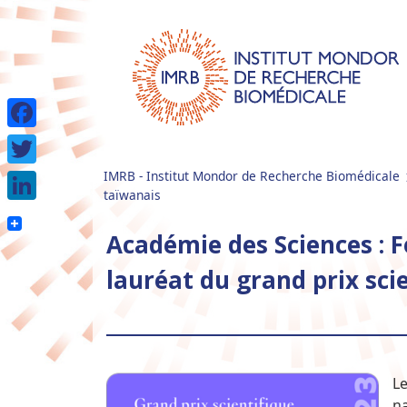
Facebook
IMRB - Institut Mondor de Recherche Biomédicale
Twitter
taïwanais
LinkedIn
Académie des Sciences : F
lauréat du grand prix sci
Le
na