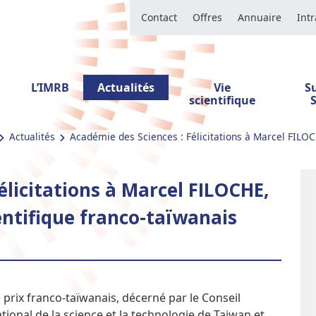
Contact
Offres
Annuaire
Int
L’IMRB
Actualités
Vie
S
scientifique
Actualités
Académie des Sciences : Félicitations à Marcel FILOCH
élicitations à Marcel FILOCHE,
entifique franco-taïwanais
 prix franco-taïwanais, décerné par le Conseil
tional de la science et la technologie de Taiwan et