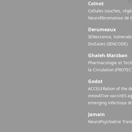
Colnot
Cellules souches, régén
Neurofibromatose de t
Derumeaux
SENescence, Vulnerabil
DisEases (SENCODE)
Ghaleh-Marzban
Pharmacologie et Tech
la Circulation (PROTEC
Godot
ACCELERation of the d
innovATive vaccinES ag
emerging infectious d
Jamain
NeuroPsychiatrie Trans