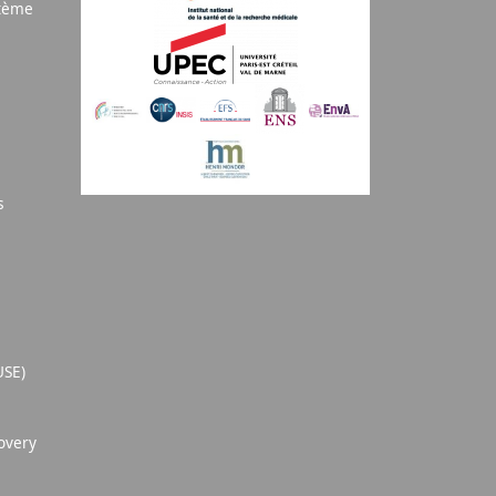
stème
s
USE)
overy