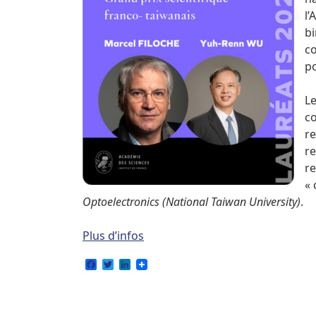
l
bi
co
po
Le
c
re
re
re
«
Optoelectronics (National Taiwan University)
.
Plus d’infos
Facebook
Twitter
LinkedIn