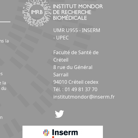
UMR U955 - INSERM
- UPEC
ns la
Faculté de Santé de
Créteil
8 rue du Général
es
Sarrail
94010 Créteil cedex
e la
 du
Tél. : 01 49 81 37 70
institutmondor@inserm.fr
on
s