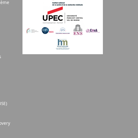
stème
s
USE)
overy