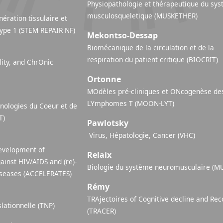
Physiopathologie et thérapeutique du sy
musculosqueletique (MUSKETHER)
ération tissulaire et
ype 1 (STEM REPAIR NF)
Mekontso-Dessap
Biomécanique de la circulation et de la
respiration du patient critique (BIOCRIT)
ity, and ChrOnic
Ortonne
MOdèles pré-cliniques et ONcogenèse de
LYmphomes T (MOON-LYT)
nologies du Coeur et de
T)
Pawlotsky
​ Virus, Hépatologie, Cancer (VHC)
evelopment of
Relaix
ainst HIV/AIDS and (re)-
Biologie du système neuromusculaire (M
iseases (ACCELERATES)
Rémy
TRAjectoires of Cognitive decline and Rec
lationnelle (TNP)
(TRACER)