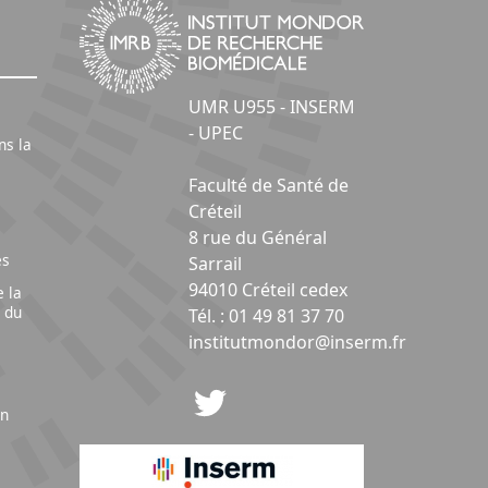
UMR U955 - INSERM
- UPEC
ns la
Faculté de Santé de
Créteil
8 rue du Général
es
Sarrail
94010 Créteil cedex
e la
 du
Tél. : 01 49 81 37 70
institutmondor@inserm.fr
on
s