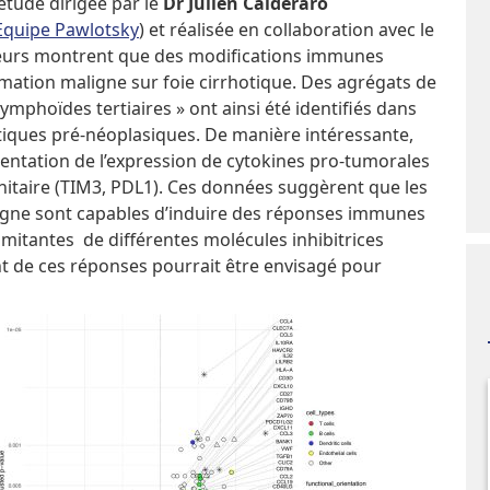
tude dirigée par le
Dr Julien Calderaro
Equipe Pawlotsky
) et réalisée en collaboration avec le
uteurs montrent que des modifications immunes
rmation maligne sur foie cirrhotique. Des agrégats de
ymphoïdes tertiaires » ont ainsi été identifiés dans
atiques pré-néoplasiques. De manière intéressante,
ntation de l’expression de cytokines pro-tumorales
nitaire (TIM3, PDL1). Ces données suggèrent que les
igne sont capables d’induire des réponses immunes
mitantes de différentes molécules inhibitrices
t de ces réponses pourrait être envisagé pour