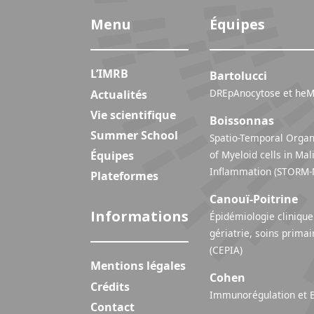
Menu
Équipes
L’IMRB
Bartolucci
DREpAnocytose et heM
Actualités
Vie scientifique
Boissonnas
Summer School
Spatio-Temporal Organ
Équipes
of Myeloid cells in Ma
Inflammation (STO
Plateformes
Canouï-Poitrine
Informations
Épidémiologie clinique 
gériatrie, soins primai
(CEPIA)
Mentions légales
Cohen
Crédits
Immunorégulation et B
Contact