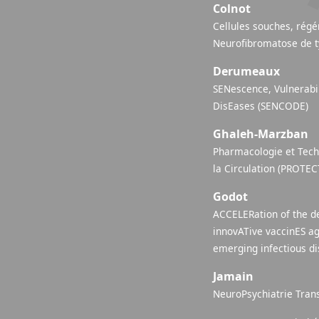
Colnot
Cellules souches, régén
Neurofibromatose de t
Derumeaux
SENescence, Vulnerabil
DisEases (SENCODE)
Ghaleh-Marzban
Pharmacologie et Tech
la Circulation (PROTEC
Godot
ACCELERation of the d
innovATive vaccinES ag
emerging infectious d
Jamain
NeuroPsychiatrie Trans