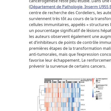
cancérogenèse reste peu étudié. Dans une é
(
Département de Pathologie, Inserm U955 
centre de recherche des Cordeliers, les a
surviennent très tôt au cours de la transfo
cellules immunitaires, appelés « structures l
un pourcentage significatif de lésions hép
les auteurs observent également une augme
et d’inhibiteurs de points de contrôle immu
premières étapes de la transformation mal
anti-tumorales, mais que l’expression conco
favorise leur échappement. Le renforcemen
prévenir la survenue de certains cancers.