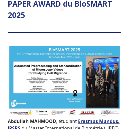
PAPER AWARD du BioSMART
2025
Abdullah MAHMOOD
, étudiant
Erasmus Mundus,
iPSRS
du Master International de Biométrie (UPEC)