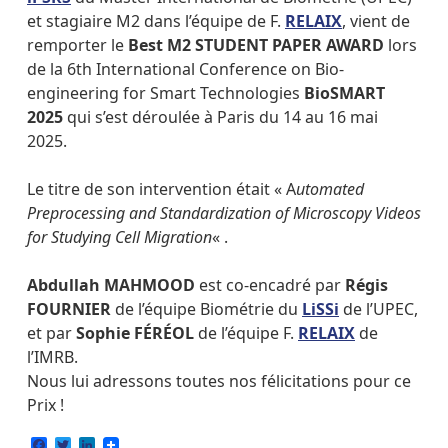
et stagiaire M2 dans l’équipe de F.
RELAIX
, vient de
remporter le
Best M2 STUDENT PAPER AWARD
lors
de la 6th International Conference on Bio-
engineering for Smart Technologies
BioSMART
2025
qui s’est déroulée à Paris du 14 au 16 mai
2025.
Le titre de son intervention était « A
utomated
Preprocessing and Standardization of Microscopy Videos
for Studying Cell Migration
« .
Abdullah MAHMOOD
est co-encadré par
Régis
FOURNIER
de l’équipe Biométrie du
LiSSi
de l’UPEC,
et par
Sophie FÉRÉOL
de l’équipe F.
RELAIX
de
l’IMRB.
Nous lui adressons toutes nos félicitations pour ce
Prix !
Facebook
Twitter
LinkedIn